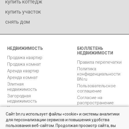
купить коттедж
купить участок
снять дом
НЕДВИЖИМОСТЬ
БЮЛЛЕТЕНЬ
НЕДВИЖИМОСТИ
Продажа квартир
Правила перепечатки
Продажа комнат
Политика
Аренда квартир
конфиденциальности
Аренда комнат
BN.ru
Элитная
Пользовательское
недвижимость
соглашение
Загородная
Согласие на
недвижимость
распространение
Коммерческая
персональных данных
недвижимость
Сайт bn.ru использует файлы «cookie» и системы аналитики
Карта сайта
для персонализации сервисов и повышения удобства
Медийная реклама
пользования веб-сайтом. Продолжая просмотр сайта, вы
PR продвижение