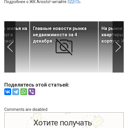
Подробнее о ЖК Ariosto! читайте
ЗДЕСЬ
.
ны жилья на
Главные новости рынка
На рынок 
рбурга
недвижимости за 4
квартиры в
стовой
декабря
корпусе ЖК
Поделитесь этой статьей:
Comments are disabled
Хотите получать