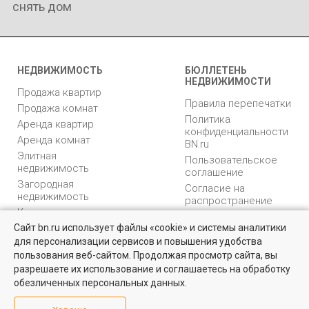
снять дом
НЕДВИЖИМОСТЬ
БЮЛЛЕТЕНЬ
НЕДВИЖИМОСТИ
Продажа квартир
Правила перепечатки
Продажа комнат
Политика
Аренда квартир
конфиденциальности
Аренда комнат
BN.ru
Элитная
Пользовательское
недвижимость
соглашение
Загородная
Согласие на
недвижимость
распространение
Коммерческая
персональных данных
недвижимость
Сайт bn.ru использует файлы «cookie» и системы аналитики
Карта сайта
для персонализации сервисов и повышения удобства
Квартиры на вторичном рынке
Медийная реклама
пользования веб-сайтом. Продолжая просмотр сайта, вы
PR продвижение
Более 10 тысяч квартир в Санкт-Петербурге и области от
разрешаете их использование и соглашаетесь на обработку
собственников и агентств недвижимости
обезличенных персональных данных.
ИНФОРМАЦИЯ
ВОЗНИКЛИ ВОПРОСЫ
Посмотреть