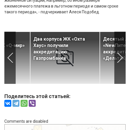
жизненной ситуации, например, об ином размере
ежемесячного платежа в льготном периоде и самом сроке
такого периода», - подчеркивает Алеся Подобед.
Два корпуса ЖК «Охта
Десятый л
ЖК «Q-мир»
Хаус» получили
«NewПитер»
аккредитацию
аккредитац
Газпромбанка
«ДельтаКр
Поделитесь этой статьей:
Comments are disabled