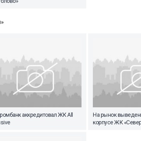
толово»
ы»
ромбанк аккредитовал ЖК All
На рынок выведены
usive
корпусе ЖК «Север