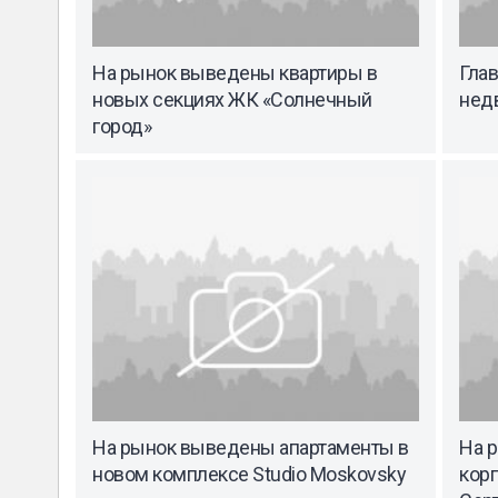
На рынок выведены квартиры в
Гла
новых секциях ЖК «Солнечный
нед
город»
На рынок выведены апартаменты в
На 
новом комплексе Studio Moskovsky
кор