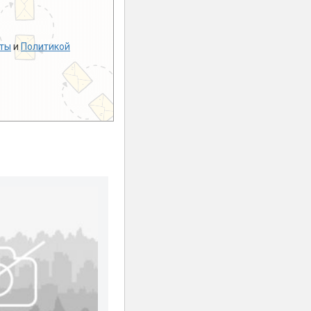
ты
и
Политикой