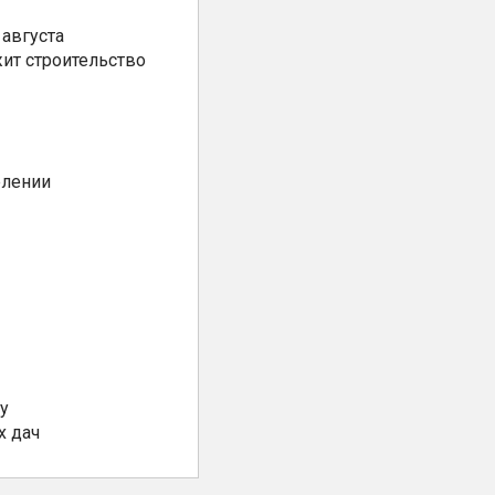
августа
ит строительство
елении
у
х дач