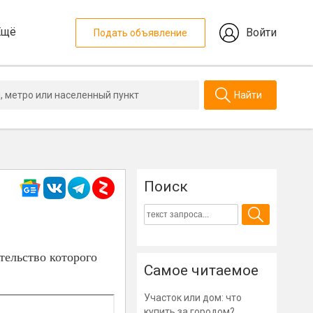
Ещё
Войти
Подать объявление
Найти
Поиск
тельство которого
Самое читаемое
Участок или дом: что
купить за городом?