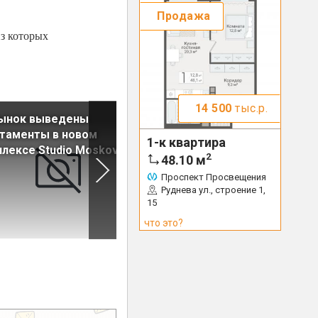
Продажа
из которых
14 500
тыс.р.
рынок выведены
На рынок выведены кварти
таменты в новом
в корпусе «Лесной» ЖК
1-к квартира
лексе Studio Moskovsky
«Новое Сертолово»
2
48.10
м
Проспект Просвещения
Руднева ул., строение 1,
15
что это?