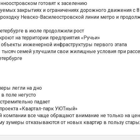
нноостровском готовят к заселению
уемых закрытиях и ограничениях дорожного движения с 8 
роходку Невско-Василеостровской линии метро и продолж
Петербурге в июле продолжили рост
ткроют на территории предприятия «Ручьи»
 объекты инженерной инфраструктуры первого этапа
3,3 тысяч семей улучшили свои жилищные условия при расс
етербурге
еры легли на дно
 в поле негусто
 стремительно падает
 проекта «Квартал-парк УЮТный»
 компании все чаще обращают внимание не только на цен
му зумеры отказываются от новых квартир в пользу стары