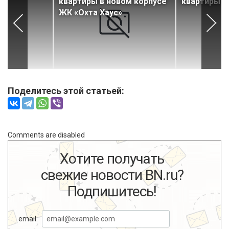
I
квартиры в новом корпусе
квартиры в
ЖК «Охта Хаус»
Поделитесь этой статьей:
Comments are disabled
Хотите получать
свежие новости BN.ru?
Подпишитесь!
email: