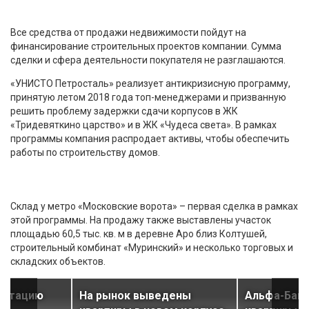
Все средства от продажи недвижимости пойдут на
финансирование строительных проектов компании. Сумма
сделки и сфера деятельности покупателя не разглашаются.
«УНИСТО Петросталь» реализует антикризисную программу,
принятую летом 2018 года топ-менеджерами и призванную
решить проблему задержки сдачи корпусов в ЖК
«Тридевяткино царство» и в ЖК «Чудеса света». В рамках
программы компания распродает активы, чтобы обеспечить
работы по строительству домов.
Склад у метро «Московские ворота» – первая сделка в рамках
этой программы. На продажу также выставлены участок
площадью 60,5 тыс. кв. м в деревне Аро близ Колтушей,
строительный комбинат «Муринский» и несколько торговых и
складских объектов.
луатацию
На рынок выведены
Альфа-Банк