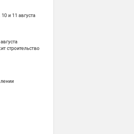
10 и 11 августа
августа
ит строительство
елении