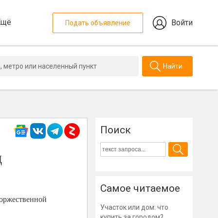
Ещё
Войти
Подать объявление
Найти
Поиск
д
Самое читаемое
 торжественной
Участок или дом: что
купить за городом?