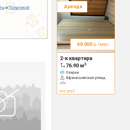
Аренда
ты
и
Политикой
60 000
р./мес.
2-к квартира
2
76.90
м
Озерки
Афанасьевская улица,
«1»
что это?