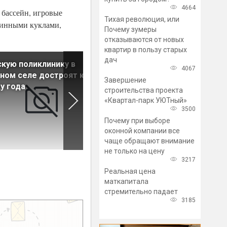
4664
 бассейн, игровые
Тихая революция, или
аринными куклами,
Почему зумеры
отказываются от новых
квартир в пользу старых
дач
кую поликлинику в
В Сосновом Бору в 2019 год
4067
ном селе достроят к
сдадут новый спортивный
Завершение
у года
комплекс
строительства проекта
«Квартал-парк УЮТный»
3500
Почему при выборе
оконной компании все
чаще обращают внимание
не только на цену
3217
Реальная цена
маткапитала
стремительно падает
3185