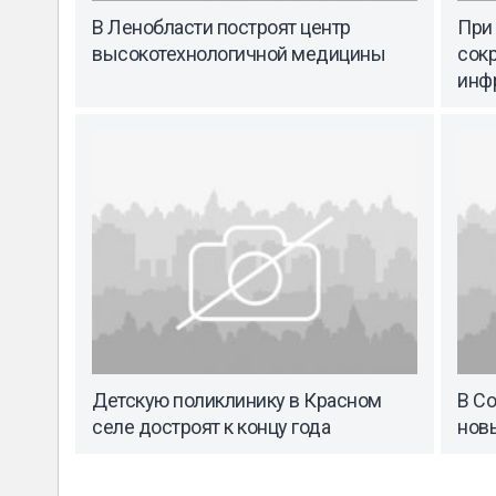
В Ленобласти построят центр
При
высокотехнологичной медицины
сокр
инф
Детскую поликлинику в Красном
В Со
селе достроят к концу года
нов