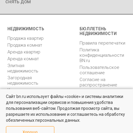
снять дом
НЕДВИЖИМОСТЬ
БЮЛЛЕТЕНЬ
НЕДВИЖИМОСТИ
Продажа квартир
Правила перепечатки
Продажа комнат
Политика
Аренда квартир
конфиденциальности
Аренда комнат
BN.ru
Элитная
Пользовательское
недвижимость
соглашение
Загородная
Согласие на
недвижимость
распространение
Коммерческая
персональных данных
недвижимость
Сайт bn.ru использует файлы «cookie» и системы аналитики
Карта сайта
для персонализации сервисов и повышения удобства
Медийная реклама
пользования веб-сайтом. Продолжая просмотр сайта, вы
PR продвижение
разрешаете их использование и соглашаетесь на обработку
обезличенных персональных данных.
ИНФОРМАЦИЯ
ВОЗНИКЛИ ВОПРОСЫ
Хорошо