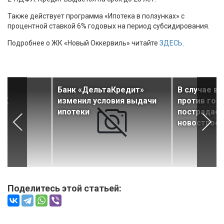
Также действует программа «Ипотека в ползунках» с
процентной ставкой 6% годовых на период субсидирования.
Подробнее о ЖК «Новый Оккервиль» читайте
ЗДЕСЬ
.
к
Банк «ДельтаКредит»
В случае в
ЖК
изменил условия выдачи
против гос
ипотеки
пострадает
новострое
Поделитесь этой статьей: