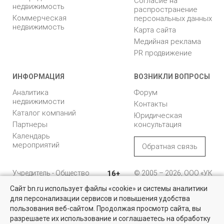
Согласие на
недвижимость
распространение
Коммерческая
персональных данных
недвижимость
Карта сайта
Медийная реклама
PR продвижение
ИНФОРМАЦИЯ
ВОЗНИКЛИ ВОПРОСЫ
Аналитика
Форум
недвижимости
Контакты
Каталог компаний
Юридическая
Партнеры
консультация
Календарь
мероприятий
Обратная связь
Учредитель - Общество
16+
© 2005 – 2026, ООО «УК
с ограниченной
«БН»
Сайт bn.ru использует файлы «cookie» и системы аналитики
ответственностью
"Управляющая
196105, Санкт-
для персонализации сервисов и повышения удобства
компания "Бюллетень
Петербург, пр. Юрия
пользования веб-сайтом. Продолжая просмотр сайта, вы
недвижимости"
Гагарина, 1
разрешаете их использование и соглашаетесь на обработку