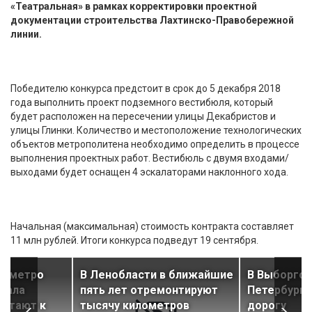
«Театральная» в рамках корректировки проектной
документации строительства Лахтинско-Правобережной
линии.
Победителю конкурса предстоит в срок до 5 декабря 2018
года выполнить проект подземного вестибюля, который
будет расположен на пересечении улицы Декабристов и
улицы Глинки. Количество и местоположение технологических
объектов метрополитена необходимо определить в процессе
выполнения проектных работ. Вестибюль с двумя входами/
выходами будет оснащен 4 эскалаторами наклонного хода.
Начальная (максимальная) стоимость контракта составляет
11 млн рублей. Итоги конкурса подведут 19 сентября.
ии метро
В Ленобласти в ближайшие
В Выборгск
шала
пять лет отремонтируют
Петербурга
ботают к
тысячу километров
дорогу