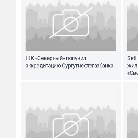
ЖК «Северный» получил
Setl
аккредитацию Сургутнефтегазбанка
жил
«Св