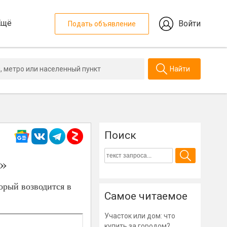
Ещё
Войти
Подать объявление
Найти
Поиск
»
орый возводится в
Самое читаемое
Участок или дом: что
купить за городом?