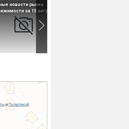
ные новости рынка
На рынок выведены кварти
ижимости за 15 августа
в новом ЖК «Аэросити»
ты
и
Политикой