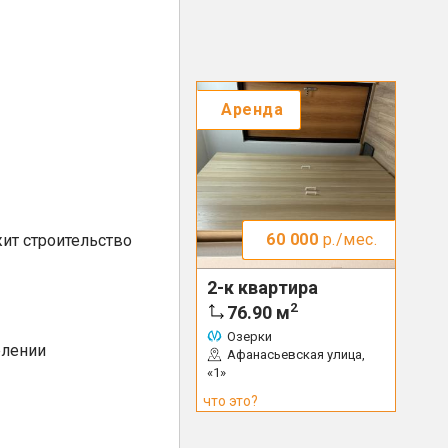
Аренда
60 000
р./мес.
ит строительство
2-к квартира
2
76.90
м
Озерки
елении
Афанасьевская улица,
«1»
что это?