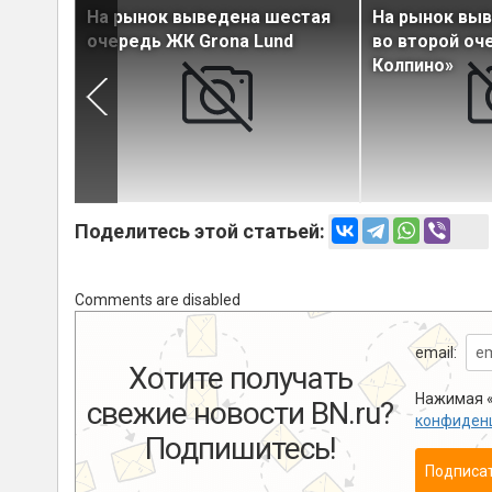
т
На рынок выведена шестая
На рынок вы
в ЖК
очередь ЖК Grona Lund
во второй оч
»
Колпино»
Поделитесь этой статьей:
Comments are disabled
email:
Хотите получать
Нажимая «
свежие новости BN.ru?
конфиден
Подпишитесь!
Подписа