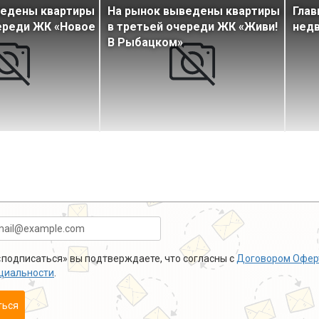
ведены квартиры
На рынок выведены квартиры
Глав
ереди ЖК «Новое
в третьей очереди ЖК «Живи!
недв
В Рыбацком»
подписаться» вы подтверждаете, что согласны с
Договором Офер
циальности
.
ться