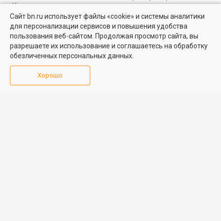
Коммерческая
персональных данных
недвижимость
Сайт bn.ru использует файлы «cookie» и системы аналитики
Карта сайта
для персонализации сервисов и повышения удобства
Медийная реклама
пользования веб-сайтом. Продолжая просмотр сайта, вы
PR продвижение
разрешаете их использование и соглашаетесь на обработку
обезличенных персональных данных.
ИНФОРМАЦИЯ
ВОЗНИКЛИ ВОПРОСЫ
Хорошо
Аналитика
Форум
недвижимости
Контакты
Каталог компаний
Юридическая
Партнеры
консультация
Календарь
мероприятий
Обратная связь
Учредитель - Общество
16+
© 2005 – 2026, ООО «УК
с ограниченной
«БН»
ответственностью
"Управляющая
196105, Санкт-
компания "Бюллетень
Петербург, пр. Юрия
недвижимости"
Гагарина, 1
8 (812) 331-93-56