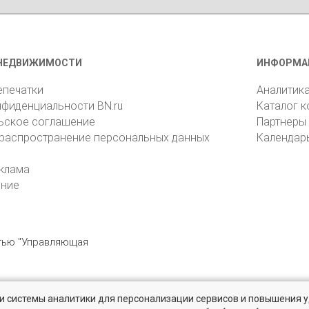
НЕДВИЖИМОСТИ
ИНФОРМА
епечатки
Аналитик
нфиденциальности BN.ru
Каталог 
ьское соглашение
Партнеры
 распространение персональных данных
Календар
клама
ение
стью "Управляющая
» и системы аналитики для персонализации сервисов и повышения 
6105, Санкт-Петербург, пр. Юрия Гагарина, 1
reklama@bn.ru