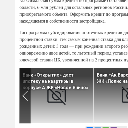
Максимальная сумма кредита по программе составляет
области, 6 млн рублей для остальных регионов Росси
приобретаемого объекта. Оформить кредит по програм
находящемся в собственности застройщика.
Госпрограмма субсидирования ипотечных кредитов для
процентной ставки, тем самым конечная ставка для кл
рожденных детей: 3 года — при рождении второго реб
одновременно двое детей, то льготный период устанавл
ключевой ставки ЦБ, увеличенной на 2 процентных пу
у на
Банк «Открытие» даст
Банк «Ак Бар
и ЖК
ипотеку на квартиры в
ЖК «Полис на
.»
корпусе А ЖК «Новое Янино»