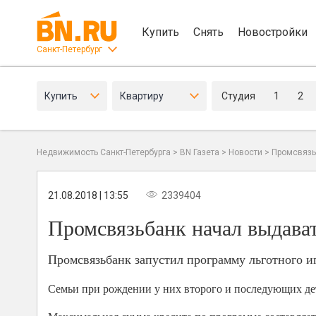
Купить
Снять
Новостройки
Санкт-Петербург
Купить
Квартиру
Студия
1
2
Недвижимость Санкт-Петербурга
>
BN Газета
>
Новости
>
Промсвязь
21.08.2018 | 13:55
2339404
Промсвязьбанк начал выдава
Промсвязьбанк запустил программу льготного и
Семьи при рождении у них второго и последующих дете