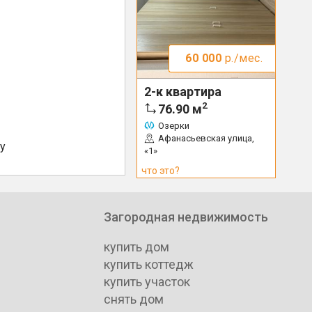
60 000
р./мес.
2-к квартира
2
76.90
м
Озерки
Афанасьевская улица,
у
«1»
что это?
Загородная недвижимость
купить дом
купить коттедж
купить участок
снять дом