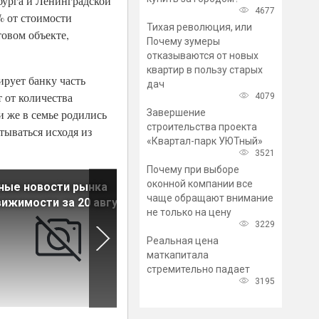
бурга и Ленинградской
4677
% от стоимости
Тихая революция, или
овом объекте,
Почему зумеры
отказываются от новых
квартир в пользу старых
рует банку часть
дач
 от количества
4079
Завершение
и же в семье родились
строительства проекта
тываться исходя из
«Квартал-парк УЮТный»
3521
Почему при выборе
оконной компании все
ные новости рынка
СМП Банк даст ипотеку на
чаще обращают внимание
ижимости за 20 августа
квартиры во II очереди ЖК
не только на цену
«Светлый мир «Жизнь...»
3229
Реальная цена
маткапитала
стремительно падает
3195