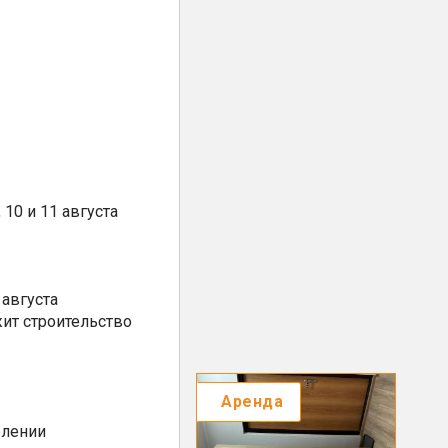
10 и 11 августа
августа
ит строительство
Аренда
елении