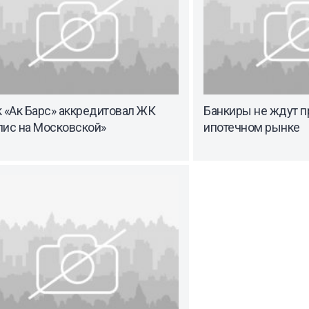
 «Ак Барс» аккредитовал ЖК
Банкиры не ждут п
лис на Московской»
ипотечном рынке