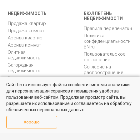
НЕДВИЖИМОСТЬ
БЮЛЛЕТЕНЬ
НЕДВИЖИМОСТИ
Продажа квартир
Правила перепечатки
Продажа комнат
Политика
Аренда квартир
конфиденциальности
Аренда комнат
BN.ru
Элитная
Пользовательское
недвижимость
соглашение
Загородная
Согласие на
недвижимость
распространение
Коммерческая
персональных данных
недвижимость
Сайт bn.ru использует файлы «cookie» и системы аналитики
Карта сайта
для персонализации сервисов и повышения удобства
Медийная реклама
пользования веб-сайтом. Продолжая просмотр сайта, вы
PR продвижение
разрешаете их использование и соглашаетесь на обработку
обезличенных персональных данных.
ИНФОРМАЦИЯ
ВОЗНИКЛИ ВОПРОСЫ
Хорошо
Аналитика
Форум
недвижимости
Контакты
Каталог компаний
Юридическая