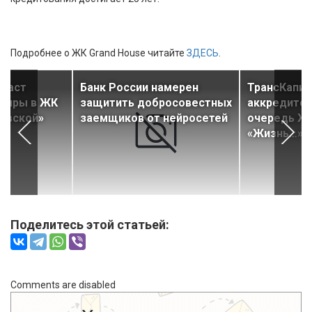
Подробнее о ЖК Grand House читайте
ЗДЕСЬ
.
 даст
Банк России намерен
ТрансКапит
ртиры в ЖК
защитить добросовестных
аккредитов
ковской»
заемщиков от нейросетей
очередь Ж
«Жизнь…»
Поделитесь этой статьей:
Comments are disabled