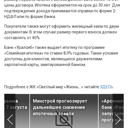
цены договора. Ипотека оформляется на срок до 30 лет. Для
подтверждения дохода принимаются справки по форме 2-
НДФЛ или по форме банка.
Покупатели также могут оформить жилищный заем по двум
документам. В этом случае размер первого взноса должен
составлять от 40%.
Банк «Уралсиб» также выдает ипотеку по программе
«Семейная ипотека» по ставке 8,9% годовых. Такие условия
доступны для клиентов, являющихся держателями
зарплатной карты, эмитированной банком.
Подробнее о ЖК «Светлый мир «Жизнь...» читайте
ЗДЕСЬ
.
ти рынка
Минстрой прогнозирует
«Арсенал-Н
а 7 августа
дальнейшее снижение
банк «Росс
ипотечных ставок
запустили 
программу