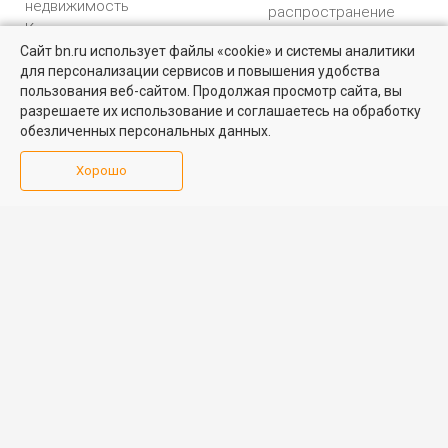
недвижимость
распространение
Коммерческая
персональных данных
недвижимость
Сайт bn.ru использует файлы «cookie» и системы аналитики
Карта сайта
для персонализации сервисов и повышения удобства
Медийная реклама
пользования веб-сайтом. Продолжая просмотр сайта, вы
PR продвижение
разрешаете их использование и соглашаетесь на обработку
обезличенных персональных данных.
ИНФОРМАЦИЯ
ВОЗНИКЛИ ВОПРОСЫ
Хорошо
Аналитика
Форум
недвижимости
Контакты
Каталог компаний
Юридическая
Партнеры
консультация
Календарь
мероприятий
Обратная связь
Учредитель - Общество
16+
© 2005 – 2026, ООО «УК
с ограниченной
«БН»
ответственностью
"Управляющая
196105, Санкт-
компания "Бюллетень
Петербург, пр. Юрия
недвижимости"
Гагарина, 1