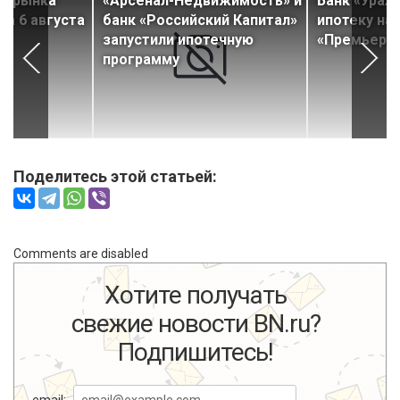
ти рынка
«Арсенал-Недвижимость» и
Банк «Урал
а 6 августа
банк «Российский Капитал»
ипотеку на
запустили ипотечную
«Премьера 
программу
Поделитесь этой статьей:
Comments are disabled
Хотите получать
свежие новости BN.ru?
Подпишитесь!
email: