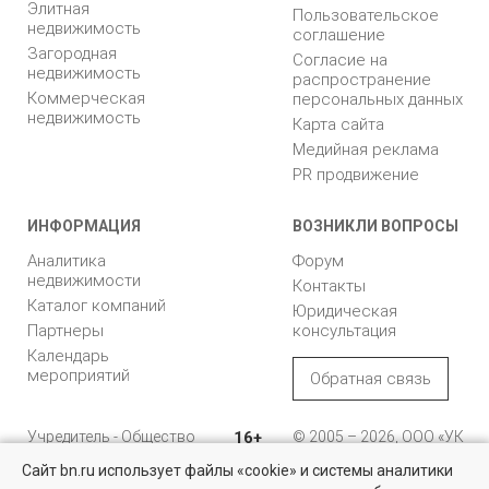
Элитная
Пользовательское
недвижимость
соглашение
Загородная
Согласие на
недвижимость
распространение
Коммерческая
персональных данных
недвижимость
Карта сайта
Медийная реклама
PR продвижение
ИНФОРМАЦИЯ
ВОЗНИКЛИ ВОПРОСЫ
Аналитика
Форум
недвижимости
Контакты
Каталог компаний
Юридическая
Партнеры
консультация
Календарь
мероприятий
Обратная связь
Учредитель - Общество
16+
© 2005 – 2026, ООО «УК
с ограниченной
«БН»
Сайт bn.ru использует файлы «cookie» и системы аналитики
ответственностью
"Управляющая
196105, Санкт-