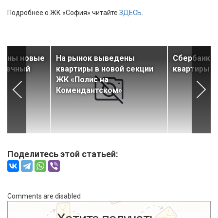
Подробнее о ЖК «София» читайте
ЗДЕСЬ
.
дены новые
На рынок выведены
Сбербанк д
лнечный
квартиры в новой секции
квартиры в
ЖК «Полис на
Комендантском»
Поделитесь этой статьей:
Comments are disabled