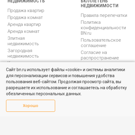
НЕДВИЖИМОСТЬ
БЮЛЛЕТЕНЬ
НЕДВИЖИМОСТИ
Продажа квартир
Правила перепечатки
Продажа комнат
Политика
Аренда квартир
конфиденциальности
Аренда комнат
BN.ru
Элитная
Пользовательское
недвижимость
соглашение
Загородная
Согласие на
недвижимость
распространение
Коммерческая
персональных данных
недвижимость
Сайт bn.ru использует файлы «cookie» и системы аналитики
Карта сайта
для персонализации сервисов и повышения удобства
Найти квартиру - это просто!
Медийная реклама
пользования веб-сайтом. Продолжая просмотр сайта, вы
PR продвижение
Выбирайте среди 14 тысяч проверенных вариантов на вторичом
разрешаете их использование и соглашаетесь на обработку
рынке жилья на портале BN.ru
обезличенных персональных данных.
ИНФОРМАЦИЯ
ВОЗНИКЛИ ВОПРОСЫ
Посмотреть объявления
Хорошо
Аналитика
Форум
недвижимости
Контакты
Каталог компаний
Юридическая
Партнеры
консультация
Календарь