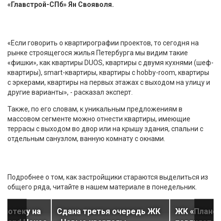
«Главстрой-СПб» Ян Свояволя.
«Если говорить о квартирографии проектов, то сегодня на
рынке строящегося жилья Петербурга мы видим такие
«фишки», как квартиры DUOS, квартиры с двумя кухнями (шеф-
квартиры), smart-квартиры, квартиры с hobby-room, квартиры
с эркерами, квартиры на первых этажах с выходом на улицу и
другие варианты», - расказал эксперт.
Также, по его словам, к уникальным предложениям в
массовом сегменте можно отнести квартиры, имеющие
террасы с выходом во двор или на крышу здания, спальни с
отдельным санузлом, ванную комнату с окнами.
Подробнее о том, как застройщики стараются выделиться из
общего ряда, читайте в нашем материале в понедельник.
ипотеку на
Сдана третья очередь ЖК
ЖК «Планет