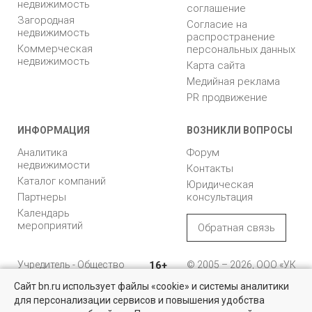
недвижимость
соглашение
Загородная
Согласие на
недвижимость
распространение
Коммерческая
персональных данных
недвижимость
Карта сайта
Медийная реклама
PR продвижение
ИНФОРМАЦИЯ
ВОЗНИКЛИ ВОПРОСЫ
Аналитика
Форум
недвижимости
Контакты
Каталог компаний
Юридическая
Партнеры
консультация
Календарь
мероприятий
Обратная связь
Учредитель - Общество
16+
© 2005 – 2026, ООО «УК
с ограниченной
«БН»
Сайт bn.ru использует файлы «cookie» и системы аналитики
ответственностью
"Управляющая
196105, Санкт-
для персонализации сервисов и повышения удобства
Квартиры на вторичном рынке
компания "Бюллетень
Петербург, пр. Юрия