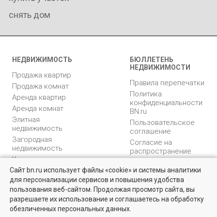
снять дом
НЕДВИЖИМОСТЬ
БЮЛЛЕТЕНЬ
НЕДВИЖИМОСТИ
Продажа квартир
Правила перепечатки
Продажа комнат
Политика
Аренда квартир
конфиденциальности
Аренда комнат
BN.ru
Элитная
Пользовательское
недвижимость
соглашение
Загородная
Согласие на
недвижимость
распространение
Коммерческая
персональных данных
недвижимость
Сайт bn.ru использует файлы «cookie» и системы аналитики
Карта сайта
для персонализации сервисов и повышения удобства
Найти квартиру - это просто!
Медийная реклама
пользования веб-сайтом. Продолжая просмотр сайта, вы
PR продвижение
Выбирайте среди 14 тысяч проверенных вариантов на вторичом
разрешаете их использование и соглашаетесь на обработку
рынке жилья на портале BN.ru
обезличенных персональных данных.
ИНФОРМАЦИЯ
ВОЗНИКЛИ ВОПРОСЫ