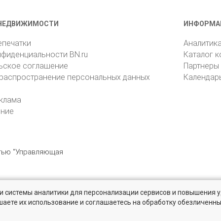
НЕДВИЖИМОСТИ
ИНФОРМА
епечатки
Аналитик
нфиденциальности BN.ru
Каталог 
ьское соглашение
Партнеры
 распространение персональных данных
Календар
клама
ение
стью "Управляющая
» и системы аналитики для персонализации сервисов и повышения 
6105, Санкт-Петербург, пр. Юрия Гагарина, 1
reklama@bn.ru
шаете их использование и соглашаетесь на обработку обезличенн
твенников и агентств недвижимости