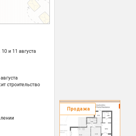
10 и 11 августа
августа
ит строительство
Продажа
елении