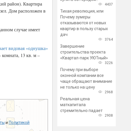
кий район). Квартира
4437
узел. Дом расположен в
Тихая революция, или
Почему зумеры
отказываются от новых
квартир в пользу старых
данном случае имеет
дач
3764
Завершение
вает видовая «однушка»
строительства проекта
комната, 13 кв. м –
«Квартал-парк УЮТный»
3226
Почему при выборе
оконной компании все
чаще обращают внимание
не только на цену
2968
Реальная цена
маткапитала
стремительно падает
2908
ты
и
Политикой