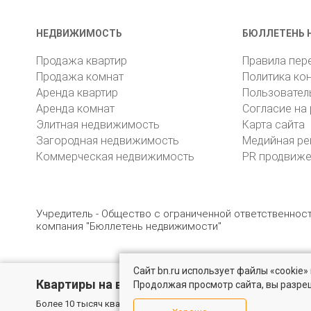
НЕДВИЖИМОСТЬ
БЮЛЛЕТЕНЬ 
Продажа квартир
Правила пер
Продажа комнат
Политика ко
Аренда квартир
Пользовател
Аренда комнат
Согласие на
Элитная недвижимость
Карта сайта
Загородная недвижимость
Медийная ре
Коммерческая недвижимость
PR продвиж
Учредитель - Общество с ограниченной ответственно
компания "Бюллетень недвижимости"
Сайт bn.ru использует файлы «cookie
© 2005 – 2026, ООО «УК «БН»
8 (812) 331-93-56
19
Квартиры на вторичном рынке
Продолжая просмотр сайта, вы разре
Более 10 тысяч квартир в Санкт-Петербурге и области от собс