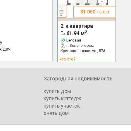
31 050
тыс.р.
2-к квартира
2
61.94
м
Беговая
у
г. Зеленогорск,
х дач
Кривоносовская ул., 57А
что это?
Загородная недвижимость
купить дом
купить коттедж
купить участок
снять дом