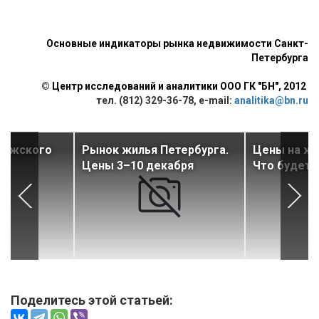
Основные индикаторы рынка недвижимости Санкт-
Петербурга
©
Центр исследований и аналитики ООО ГК "БН", 2012
тел. (812) 329-36-78, e-mail:
analitika@bn.ru
ложского
Рынок жилья Петербурга.
Цены на жи
по
Цены 3–10 декабря
Что будет 
Поделитесь этой статьей: