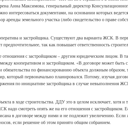
верена Анна Максимова, генеральный директор Консультационно
жно интересоваться документами, на основании которых ведется
ор аренды земельного участка (либо свидетельство о праве собс
оператива и застройщика. Существуют два варианта ЖСК. В пер
т предпочтительнее, так как повышает ответственность строите
е отношения с застройщиком – другим юридическим лицом. В т
 между кооперативом и застройщиком. «В договоре может быть
и обязательства по финансированию объекта должным образом, т
тир, который первоначально планировался. Потому, изучая догов
ржения по инициативе застройщика в случае невыполнения ЖСК
екта в ходе строительства. ДДУ это в целом исключает, хотя и 
 ЖСК надо смотреть опять же на его отношения с застройщиком. Е
писана в договоре между ними и не подлежит увеличению. Если 
носов, если решение об этом принято общим собранием.