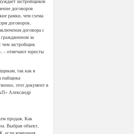
онуждает застройщиков
чение договоров
кие рамки, чем схема
орм договоров,
аключения договора с
 гражданином за
с чем застройщик
», – отмечают юристы
щикам, так как в
а пайщика
венно, этот документ в
ЮАП» Александр
хем продаж. Как
на. Выбрав объект,
К, если компания