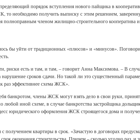
 определяющий порядок вступления нового пайщика в кооператив
К, то необходимо получить выписку с этим решением, заверенн
себя полноправным членом жилищно-строительного кооператива и
лось бы уйти от традиционных «плюсов» и «минусов». Поговори
сть.
ти, риски есть и там, и там, – говорит Анна Максимова. – В слу
а нарушение сроков сдачи. Но такой ли это существенный параме
ак раз эффективнее схема ЖСК».
ебя банкротом, члены ЖСК могут взять дело в свои руки, приня
 по любой иной схеме, в случае банкротства застройщика дольщ
роцесс юридического оформления ЖСК строящегося дома и получе
 с получением квартиры в срок. «Зачастую в договорах предусма
срок окончания строительства. Причем – сколько угодно раз, и э