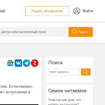
Ещё
Войти
Подать объявление
Найти
Поиск
тив. Естественно,
Самое читаемое
ив» вступления в
Участок или дом: что
купить за городом?