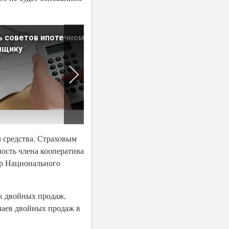
 советов ипотечному
Сделкам нужен компромис
мщику
 средства. Страховым
ость члена кооператива
ер Национального
ск двойных продаж,
чаев двойных продаж в