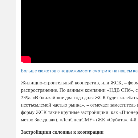
Больше сюжетов о недвижимости смотрите на нашем ка
Жилищно-строительный кооператив, или ЖСК, – форм
распространение. По данным компании «НДВ СПб», сег
23%. «В ближайшие два года доля ЖСК будет колебатьс
неотъемлемой частью рынка», – отмечает заместитель
форму ЖСК такие крупные застройщики, как «Пионер
метро Звездная»), «ЛенСпецСМУ» (ЖК «Орбита», 4-й 
Застройщики склонны к кооперации