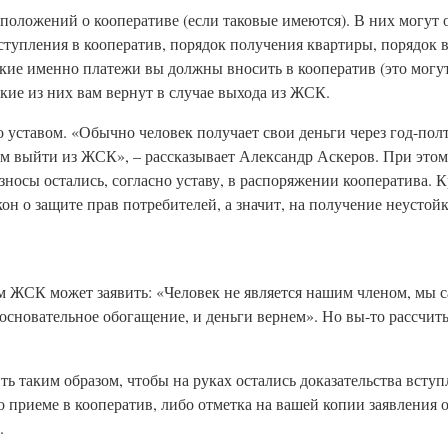
оложений о кооперативе (если таковые имеются). В них могут о
ступления в кооператив, порядок получения квартиры, порядок 
 какие именно платежи вы должны вносить в кооператив (это мог
акие из них вам вернут в случае выхода из ЖСК.
о уставом. «Обычно человек получает свои деньги через год-пол
им выйти из ЖСК», – рассказывает Александр Аскеров. При этом 
зносы остались, согласно уставу, в распоряжении кооператива. 
кон о защите прав потребителей, а значит, на получение неуст
м ЖСК может заявить: «Человек не является нашим членом, мы с
неосновательное обогащение, и деньги вернем». Но вы-то рассчит
ть таким образом, чтобы на руках остались доказательства вступ
 приеме в кооператив, либо отметка на вашей копии заявления о
.