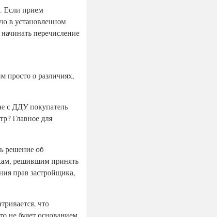
. Если прием
ую в установленном
 начинать перечисление
м просто о различиях,
чае с ДДУ покупатель
тр? Главное для
ть решение об
икам, решившим принять
ния прав застройщика,
тривается, что
то не будет основанием