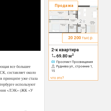
Продажа
20 200
тыс.р.
2-к квартира
2
69.80
м
Проспект Просвещения
ющая все большее
Руднева ул., строение 1,
15
СК, составляет около
 в принципе уже стала
что это?
тербурге используют
пания «ЛЭК» (ЖК «У