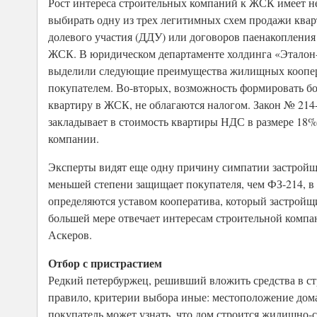
Рост интереса строительных компаний к ЖСК имеет не
выбирать одну из трех легитимных схем продажи ква
долевого участия (ДДУ) или договоров паенакопления
ЖСК. В юридическом департаменте холдинга «Эталон
выделили следующие преимущества жилищных кооперат
покупателем. Во-вторых, возможность формировать б
квартиру в ЖСК, не облагаются налогом. Закон № 214
закладывает в стоимость квартиры НДС в размере 18%
компании.
Эксперты видят еще одну причину симпатии застройщ
меньшей степени защищает покупателя, чем ФЗ-214, в
определяются уставом кооператива, который застройщи
большей мере отвечает интересам строительной комп
Аскеров.
Отбор с пристрастием
Редкий петербуржец, решивший вложить средства в ст
правило, критерии выбора иные: местоположение дома
покупатель может узнать, что дом строится жилищно-