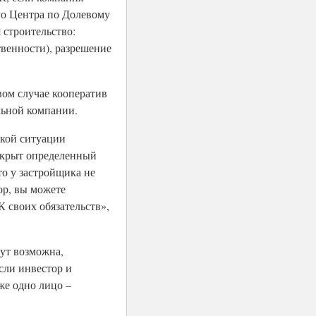
го Центра по Долевому
 строительство:
твенности), разрешение
вом случае кооператив
льной компании.
акой ситуации
 скрыт определенный
о у застройщика не
ор, вы можете
 своих обязательств»,
тут возможна,
сли инвестор и
же одно лицо –