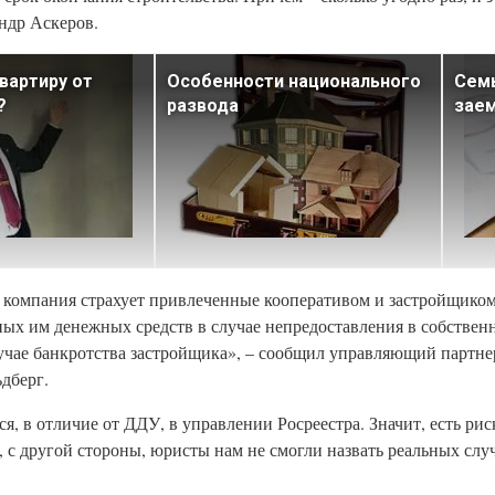
андр Аскеров.
квартиру от
Особенности национального
Семь
?
развода
зае
а компания страхует привлеченные кооперативом и застройщиком
ных им денежных средств в случае непредоставления в собственн
лучае банкротства застройщика», – сообщил управляющий партн
дберг.
я, в отличие от ДДУ, в управлении Росреестра. Значит, есть ри
 с другой стороны, юристы нам не смогли назвать реальных слу