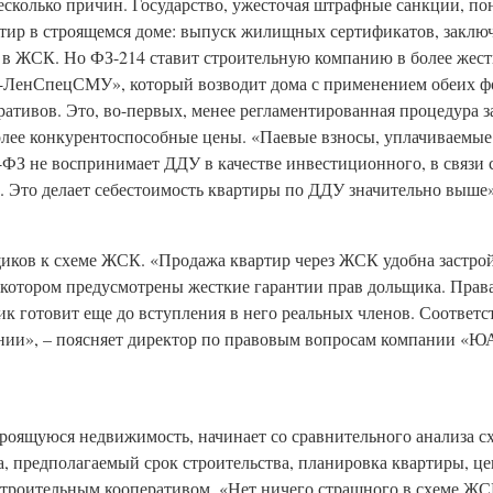
сколько причин. Государство, ужесточая штрафные санкции, п
ртир в строящемся доме: выпуск жилищных сертификатов, заклю
 в ЖСК. Но ФЗ-214 ставит строительную компанию в более жест
-ЛенСпецСМУ», который возводит дома с применением обеих ф
ивов. Это, во-первых, менее регламентированная процедура з
олее конкурентоспособные цены. «Паевые взносы, уплачиваемые
-ФЗ не воспринимает ДДУ в качестве инвестиционного, в связи 
. Это делает себестоимость квартиры по ДДУ значительно выше
иков к схеме ЖСК. «Продажа квартир через ЖСК удобна застрой
 котором предусмотрены жесткие гарантии прав дольщика. Прав
к готовит еще до вступления в него реальных членов. Соответст
ании», – поясняет директор по правовым вопросам компании «
роящуюся недвижимость, начинает со сравнительного анализа с
, предполагаемый срок строительства, планировка квартиры, це
строительным кооперативом. «Нет ничего страшного в схеме ЖС