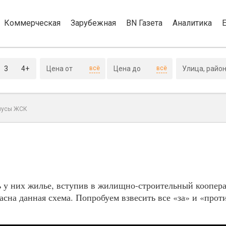
Коммерческая
Зарубежная
BN Газета
Аналитика
3
4+
всё
всё
нусы ЖСК
 у них жилье, вступив в жилищно-строительный коопера
асна данная схема. Попробуем взвесить все «за» и «прот