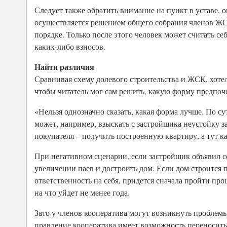
Следует также обратить внимание на пункт в уставе,
осуществляется решением общего собрания членов ЖС
порядке. Только после этого человек может считать 
каких-либо взносов.
Найти различия
Сравнивая схему долевого строительства и ЖСК, хоте
чтобы читатель мог сам решить, какую форму предпоче
«Нельзя однозначно сказать, какая форма лучше. По су
может, например, взыскать с застройщика неустойку з
покупателя – получить построенную квартиру, а тут к
При негативном сценарии, если застройщик объявил с
увеличении паев и достроить дом. Если дом строится
ответственность на себя, придется сначала пройти п
на что уйдет не менее года.
Зато у членов кооператива могут возникнуть проблемы
правление кооператива имеет возможность переносить 