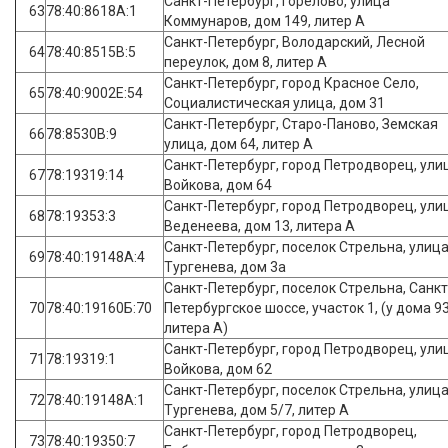
Санкт-Петербург, Горелово, улица
63
78:40:8618А:1
Коммунаров, дом 149, литер А
Санкт-Петербург, Володарский, Лесной
64
78:40:8515В:5
переулок, дом 8, литер А
Санкт-Петербург, город Красное Село,
65
78:40:9002Е:54
Социалистическая улица, дом 31
Санкт-Петербург, Старо-Паново, Земская
66
78:8530В:9
улица, дом 64, литер А
Санкт-Петербург, город Петродворец, ули
67
78:19319:14
Войкова, дом 64
Санкт-Петербург, город Петродворец, ули
68
78:19353:3
Веденеева, дом 13, литера А
Санкт-Петербург, поселок Стрельна, улиц
69
78:40:19148А:4
Тургенева, дом 3а
Санкт-Петербург, поселок Стрельна, Санкт
70
78:40:19160Б:70
Петербургское шоссе, участок 1, (у дома 93
литера А)
Санкт-Петербург, город Петродворец, ули
71
78:19319:1
Войкова, дом 62
Санкт-Петербург, поселок Стрельна, улиц
72
78:40:19148А:1
Тургенева, дом 5/7, литер А
Санкт-Петербург, город Петродворец,
73
78:40:19350:7