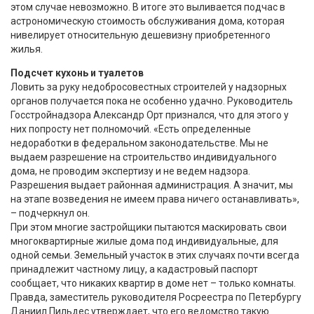
этом случае невозможно. В итоге это выливается подчас в
астрономическую стоимость обслуживания дома, которая
нивелирует относительную дешевизну приобретенного
жилья.
Подсчет кухонь и туалетов
Ловить за руку недобросовестных строителей у надзорных
органов получается пока не особенно удачно. Руководитель
Госстройнадзора Александр Орт признался, что для этого у
них попросту нет полномочий. «Есть определенные
недоработки в федеральном законодательстве. Мы не
выдаем разрешение на строительство индивидуального
дома, не проводим экспертизу и не ведем надзора.
Разрешения выдает районная администрация. А значит, мы
на этапе возведения не имеем права ничего останавливать»,
– подчеркнул он.
При этом многие застройщики пытаются маскировать свои
многоквартирные жилые дома под индивидуальные, для
одной семьи. Земельный участок в этих случаях почти всегда
принадлежит частному лицу, а кадастровый паспорт
сообщает, что никаких квартир в доме нет – только комнаты.
Правда, заместитель руководителя Росреестра по Петербургу
Даниил Пильдес утверждает, что его ведомство такую