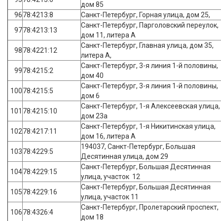
дом 85
96
78:4213:8
Санкт-Петербург, Горная улица, дом 25,
Санкт-Петербург, Парголовский переулок,
97
78:4213:13
дом 11, литера А
Санкт-Петербург, Главная улица, дом 35,
98
78:4221:12
литера А,
Санкт-Петербург, 3-я линия 1-й половины,
99
78:4215:2
дом 40
Санкт-Петербург, 3-я линия 1-й половины,
100
78:4215:5
дом 6
Санкт-Петербург, 1-я Алексеевская улица,
101
78:4215:10
дом 23а
Санкт-Петербург, 1-я Никитинская улица,
102
78:4217:11
дом 16, литера А
194037, Санкт-Петербург, Большая
103
78:4229:5
Десятинная улица, дом 29
Санкт-Петербург, Большая Десятинная
104
78:4229:15
улица, участок 12
Санкт-Петербург, Большая Десятинная
105
78:4229:16
улица, участок 11
Санкт-Петербург, Пролетарский проспект,
106
78:4326:4
дом 18