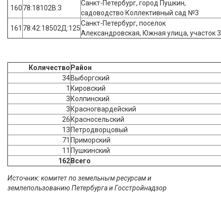
Санкт-Петербург, город Пушкин,
160
78:18102В:3
садоводство Коллективный сад №3
Санкт-Петербург, поселок
161
78:42:18502Д:125
Александровская, Южная улица, участок 
Количество
Район
34
Выборгский
1
Кировский
3
Колпинский
3
Красногвардейский
26
Красносельский
13
Петродворцовый
71
Приморский
11
Пушкинский
162
Всего
Источник: комитет по земельным ресурсам и
землепользованию Петербурга и Госстройнадзор