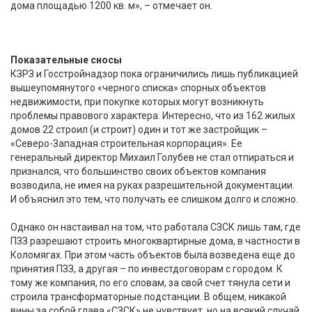
дома площадью 1200 кв. м», – отмечает он.
Показательные сносы
КЗРЗ и Госстройнадзор пока ограничились лишь публикацией
вышеупомянутого «черного списка» спорных объектов
недвижимости, при покупке которых могут возникнуть
проблемы правового характера. Интересно, что из 162 жилых
домов 22 строил (и строит) один и тот же застройщик –
«Северо-Западная строительная корпорация». Ее
генеральный директор Михаил Голубев не стал отпираться и
признался, что большинство своих объектов компания
возводила, не имея на руках разрешительной документации.
И объяснил это тем, что получать ее слишком долго и сложно.
Однако он настаивал на том, что работала СЗСК лишь там, где
ПЗЗ разрешают строить многоквартирные дома, в частности в
Коломягах. При этом часть объектов была возведена еще до
принятия ПЗЗ, а другая – по инвестдоговорам с городом. К
тому же компания, по его словам, за свой счет тянула сети и
строила трансформаторные подстанции. В общем, никакой
вины за собой глава «СЗСК» не чувствует, но на всякий случай