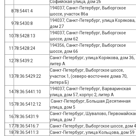
Софийская улица, дом 26
194037, Санкт-Петербург, Выборгское
8
78:5441:4
шоссе, участок 86а
194037, Санкт-Петербург, улица Корякова,
9
78:5430:8
дом 27
194037, Санкт-Петербург, Выборгское
10
78:5428:13
шоссе, дом 62
194356, Санкт-Петербург, Выборгское
11
78:5428:24
шоссе, дом 66
Санкт-Петербург, улица Корякова, дом 36,
12
78:5439:2
литер А
Санкт-Петербург, Выборгское шоссе,
13
78:36:5429:22
участок 1, (северо-восточнее дома 70,
литера Б)
194037, Санкт-Петербург, Варваринская
14
78:36:5441:10
улица, дом 57, корпус 2, литер А
Санкт-Петербург, Большая Десятинная
15
78:36:5412:12
улица, дом 5
Санкт-Петербург, Шувалово, Первомайска
16
78:36:5431:9
улица, дом 7
17
78:36:5416:7
Санкт-Петербург, Выборгское шоссе, дом 
18
78:36:5411:3
Санкт-Петербург, улица Кольцова, дом 59