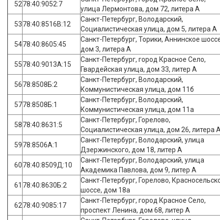
52
78:40:9052:7
улица Лермонтова, дом 72, литера А
Санкт-Петербург, Володарский,
53
78:40:8516В:12
Социалистическая улица, дом 5, литера А
Санкт-Петербург, Торики, Аннинское шоссе
54
78:40:8605:45
дом 3, литера А
Санкт-Петербург, город Красное Село,
55
78:40:9013А:15
Гвардейская улица, дом 33, литер А
Санкт-Петербург, Володарский,
56
78:8508Б:2
Коммунистическая улица, дом 11б
Санкт-Петербург, Володарский,
57
78:8508Б:1
Коммунистическая улица, дом 11а
Санкт-Петербург, Горелово,
58
78:40:8631:5
Социалистическая улица, дом 26, литера 
Санкт-Петербург, Володарский, улица
59
78:8506А:1
Дзержинского, дом 18, литер А
Санкт-Петербург, Володарский, улица
60
78:40:8509Д:10
Академика Павлова, дом 9, литер А
Санкт-Петербург, Горелово, Красносельск
61
78:40:8630Б:2
шоссе, дом 18а
Санкт-Петербург, город Красное Село,
62
78:40:9085:17
проспект Ленина, дом 68, литер А