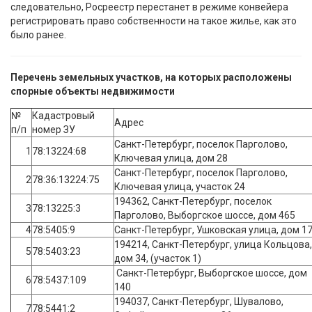
следовательно, Росреестр перестанет в режиме конвейера
регистрировать право собственности на такое жилье, как это
было ранее.
Перечень земельных участков, на которых расположены
спорные объекты недвижимости
№
Кадастровый
Адрес
п/п
номер ЗУ
Санкт-Петербург, поселок Парголово,
1
78:13224:68
Ключевая улица, дом 28
Санкт-Петербург, поселок Парголово,
2
78:36:13224:75
Ключевая улица, участок 24
194362, Санкт-Петербург, поселок
3
78:13225:3
Парголово, Выборгское шоссе, дом 465
4
78:5405:9
Санкт-Петербург, Ушковская улица, дом 1
194214, Санкт-Петербург, улица Кольцова,
5
78:5403:23
дом 34, (участок 1)
Санкт-Петербург, Выборгское шоссе, дом
6
78:5437:109
140
194037, Санкт-Петербург, Шувалово,
7
78:5441:2