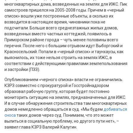
многоквартирных дома, возведенных на землях для ИЖС. Пик
самостроев пришелся на 2005-2008 годы. Причем в «черный
список» вошли уже построенные объекты, а сколько их
возводится в настоящее время, чиновники пока не
подсчитали. Больше всего среднеэтажных жилых домов,
возведенных вместо частных коттеджей, появилось в
Приморском районе города – чуть менее половины всего
перечня. После него с большим отрывом идут Выборгский и
Красносельский. Попали в «черный список» и таунхаусы, как
выяснилось, их тоже нельзя строить на землях ИЖС, в
соответствии с действующими правилами землепользования
и застройки (ПЗЗ).
Опубликованием «черного списка» власти не ограничились.
КЗРЗ совместно с прокуратурой и Госстройнадзором
образовал рабочую группу, которая будет постоянно
мониторить ситуацию на землях, предназначенных для ИЖС.
И в случае обнаружения строительства там многоквартирных
домов немедленно обращаться в суд. «Мы будем
добиваться
сноса
таких домов через суд. Понимаем, что это может
вылиться в социальную проблему, но другого пути нет», –
заявил глава КЗРЗ Валерий Калугин.