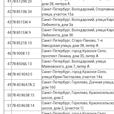
41
78:6129В:20
дом 28, литера А
Санкт-Петербург, Володарский, Спортивна
42
78:8510В:34
улица, участок 15а
Санкт-Петербург, Володарский, улица Кар
43
78:8515Ж:4
Либкнехта, дом 3а
Санкт-Петербург, Володарский, улица Кар
44
78:8515Ж:9
Либкнехта, дом 3б
Санкт-Петербург, Старо-Паново, 1-я
45
78:8521В:10
Заводская улица, дом 38, литер А
Санкт-Петербург, город Красное Село,
46
78:9008:13
проспект Ленина, дом 35, литер А
Санкт-Петербург, Володарский, улица
47
78:8506Б:13
Маяковского, дом 7, литер А
Санкт-Петербург, город Красное Село,
48
78:40:9043:5
улица Юрия Пасторова, участок 14а
Санкт-Петербург, Горелово, Дачная улица,
49
78:40:8647А:2
дом 160
Санкт-Петербург, Горелово, Красносельск
50
78:40:8638:15
шоссе, дом 2
Санкт-Петербург, Горелово, Красносельск
51
78:40:8638:14
шоссе, дом 2, (участок 1)
Санкт-Петербург, город Красное Село,