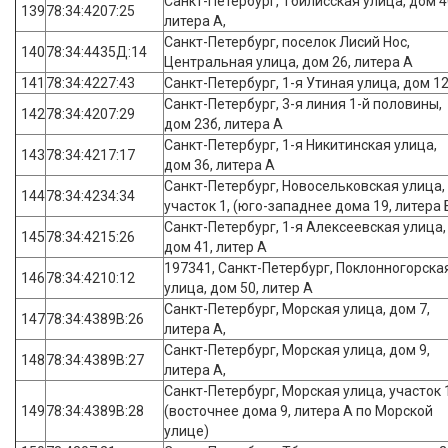
Санкт-Петербург, Тбилисская улица, дом 4
139
78:34:4207:25
литера А,
Санкт-Петербург, поселок Лисий Нос,
140
78:34:4435Д:14
Центральная улица, дом 26, литера А
141
78:34:4227:43
Санкт-Петербург, 1-я Утиная улица, дом 1
Санкт-Петербург, 3-я линия 1-й половины,
142
78:34:4207:29
дом 23б, литера А
Санкт-Петербург, 1-я Никитинская улица,
143
78:34:4217:17
дом 36, литера А
Санкт-Петербург, Новосельковская улица,
144
78:34:4234:34
участок 1, (юго-западнее дома 19, литера 
Санкт-Петербург, 1-я Алексеевская улица,
145
78:34:4215:26
дом 41, литер А
197341, Санкт-Петербург, Поклонногорска
146
78:34:4210:12
улица, дом 50, литер А
Санкт-Петербург, Морская улица, дом 7,
147
78:34:4389В:26
литера А,
Санкт-Петербург, Морская улица, дом 9,
148
78:34:4389В:27
литера А,
Санкт-Петербург, Морская улица, участок 
149
78:34:4389В:28
(восточнее дома 9, литера А по Морской
улице)