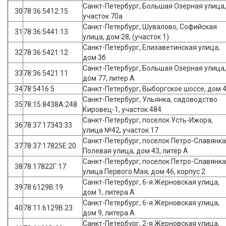
Санкт-Петербург, Большая Озерная улица,
30
78:36:5412:15
участок 70а
Санкт-Петербург, Шувалово, Софийская
31
78:36:5441:13
улица, дом 28, (участок 1)
Санкт-Петербург, Елизаветинская улица,
32
78:36:5421:12
дом 3б
Санкт-Петербург, Большая Озерная улица,
33
78:36:5421:11
дом 77, литер А
34
78:5416:5
Санкт-Петербург, Выборгское шоссе, дом 
Санкт-Петербург, Ульянка, садоводство
35
78:15:8438А:248
Кировец-1, участок 484
Санкт-Петербург, поселок Усть-Ижора,
36
78:37:17343:33
улица №42, участок 17
Санкт-Петербург, поселок Петро-Славянка
37
78:37:17825Е:20
Полевая улица, дом 43, литер А
Санкт-Петербург, поселок Петро-Славянка
38
78:17822Г:17
улица Первого Мая, дом 46, корпус 2
Санкт-Петербург, 6-я Жерновская улица,
39
78:6129В:19
дом 1, литера А
Санкт-Петербург, 6-я Жерновская улица,
40
78:11:6129В:23
дом 9, литера А
Санкт-Петербург, 2-я Жерновская улица,