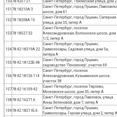
150
78:4207:21
Санкт-Петербург, Тбилисская улица, дом 2
Санкт-Петербург, город Пушкин, Павловск
151
78:18210А:3
шоссе, дом 61
Санкт-Петербург, город Пушкин, Сапёрная
152
78:18208А:15
улица, дом 33, литер А
Санкт-Петербург, поселок
153
78:18527:32
Александровская, Волхонское шоссе, дом
1/2, литер А
Санкт-Петербург, город Пушкин,
154
78:42:18219А:22
Гуммолосары, Садовая улица, дом 5а,
литера А
Санкт-Петербург, город Пушкин,
155
78:42:18122Б:48
садоводство 'Пенсионер', участок 69
Санкт-Петербург, поселок
156
78:42:18126:114
Александровская, Кузьминское шоссе,
участок 38
Санкт-Петербург, поселок Тярлево,
157
78:42:16109:42
Московское шоссе, дом 35, литер А
Санкт-Петербург, город Павловск, улица
158
78:42:16271:6
Анны Зеленовой, дом 7, литер А
Санкт-Петербург, город Пушкин,
159
78:42:18211Б:6
Гуммолосары, Горная улица, дом 2, литер 