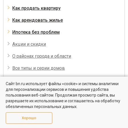
Как продать квартиру
Как арендовать жилье
Ипотека без проблем
Акции и скидки
О районах города и области
Все типы и серии домов
все пошаговые инструкции
Сайт bn.ru использует файлы «cookie» и системы аналитики
для персонализации сервисов и повышения удобства
пользования веб-сайтом. Продолжая просмотр сайта, вы
разрешаете их использование и соглашаетесь на обработку
Купить квартиру
обезличенных персональных данных.
1-комнатные квартиры
Хорошо