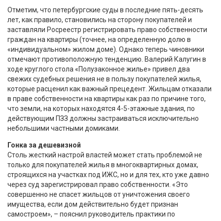
Отметим, что петербургские суды в последние пять-десять
лет, как правило, становились на сторону покупателей и
заставляли Росреестр регистрировать право собственности
граждан на квартиры (точнее, на определенную долю в
«индивидуальном» жилом доме). Однако теперь чиновники
отмечают противоположную тенденцию. Валерий Калугин в
ходе круглого стола «Полузаконное жилье» привел два
свежих судебных решения не в пользу покупателей жилья,
которые расценил как важный прецедент. Жильцам отказали
в праве собственности на квартиры как раз по причине того,
что земли, на которых находятся 4-5-этажные здания, по
действующим ПЗЗ должны застраиваться исключительно
небольшими частными домиками.
Гонка за дешевизной
Столь жесткий настрой властей может стать проблемой не
только для покупателей жилья в многоквартирных домах,
строящихся на участках под ИЖС, но и для тех, кто уже давно
через суд зарегистрировал право собственности. «Это
совершенно не спасет жильцов от уничтожения своего
имущества, если дом действительно будет признан
самостроем», – пояснил руководитель практики по