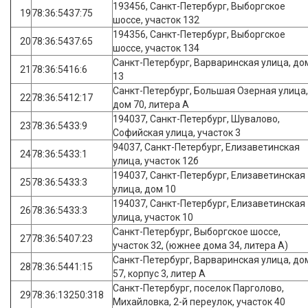
193456, Санкт-Петербург, Выборгское
19
78:36:5437:75
шоссе, участок 132
194356, Санкт-Петербург, Выборгское
20
78:36:5437:65
шоссе, участок 134
Санкт-Петербург, Варваринская улица, до
21
78:36:5416:6
13
Санкт-Петербург, Большая Озерная улица,
22
78:36:5412:17
дом 70, литера А
194037, Санкт-Петербург, Шувалово,
23
78:36:5433:9
Софийская улица, участок 3
94037, Санкт-Петербург, Елизаветинская
24
78:36:5433:1
улица, участок 12б
194037, Санкт-Петербург, Елизаветинская
25
78:36:5433:3
улица, дом 10
194037, Санкт-Петербург, Елизаветинская
26
78:36:5433:3
улица, участок 10
Санкт-Петербург, Выборгское шоссе,
27
78:36:5407:23
участок 32, (южнее дома 34, литера А)
Санкт-Петербург, Варваринская улица, до
28
78:36:5441:15
57, корпус 3, литер А
Санкт-Петербург, поселок Парголово,
29
78:36:13250:318
Михайловка, 2-й переулок, участок 40