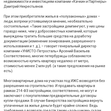
недвижимости и инвестициям компании «Качкин и Партнеры»
Дмитрий Некрестьянов.
При этом приобретатели жилья в «полузаконных» домах –
люди, вопреки устоявшемуся мнению, необязательно
состоятельные. «Такие застройщики демпингуют, у них цены
гораздо ниже, чем у добросовестных компаний, которые
вынуждены тратить большие средства на доработку
документации (изменение зонирования, разрешенного
использования и т. д.), – говорит генеральный директор
компании «УНИСТО-Петросталь» Арсений Васильев.
Соответственно, многие петербуржцы соблазняются
возможностью купить квартиру недалеко от метро,
стоимостью менее 2 млн руб. (а такие предложения на рынке
есть).
Многоквартирные дома на участках под ИЖС возводятся без
разрешения на строительство. И продавать квартиры в
рамках 214-ФЗ застройщики, соответственно, не могут и
заключают с покупателями предварительные договоры
купли-продажи. В случае банкротства застройщика вернуть
уплаченные за жилье деньги будет крайне сложно. Ведь
требования о возврате средств таким «дольщикам» судом