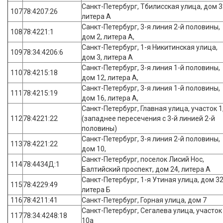
Санкт-Петербург, Тбилисская улица, дом 3
107
78:4207:26
литера А
Санкт-Петербург, 3-я линия 2-й половины,
108
78:4221:1
дом 2, литера А,
Санкт-Петербург, 1-я Никитинская улица,
109
78:34:4206:6
дом 3, литера А
Санкт-Петербург, 3-я линия 1-й половины,
110
78:4215:18
дом 12, литера А,
Санкт-Петербург, 3-я линия 1-й половины,
111
78:4215:19
дом 16, литера А,
Санкт-Петербург, Главная улица, участок 1
112
78:4221:22
(западнее пересечения с 3-й линией 2-й
половины)
Санкт-Петербург, 3-я линия 2-й половины,
113
78:4221:22
дом 10,
Санкт-Петербург, поселок Лисий Нос,
114
78:4434Д:1
Балтийский проспект, дом 24, литера А
Санкт-Петербург, 1-я Утиная улица, дом 32
115
78:4229:49
литера Б
116
78:4211:41
Санкт-Петербург, Горная улица, дом 7
Санкт-Петербург, Сегалева улица, участок
117
78:34:4248:18
10а