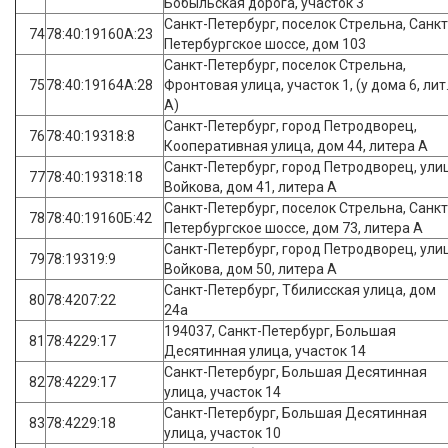
Бобыльская дорога, участок 3
Санкт-Петербург, поселок Стрельна, Санкт
74
78:40:19160А:23
Петербургское шоссе, дом 103
Санкт-Петербург, поселок Стрельна,
75
78:40:19164А:28
Фронтовая улица, участок 1, (у дома 6, лит
А)
Санкт-Петербург, город Петродворец,
76
78:40:19318:8
Кооперативная улица, дом 44, литера А
Санкт-Петербург, город Петродворец, ули
77
78:40:19318:18
Войкова, дом 41, литера А
Санкт-Петербург, поселок Стрельна, Санкт
78
78:40:19160Б:42
Петербургское шоссе, дом 73, литера А
Санкт-Петербург, город Петродворец, ули
79
78:19319:9
Войкова, дом 50, литера А
Санкт-Петербург, Тбилисская улица, дом
80
78:4207:22
24а
194037, Санкт-Петербург, Большая
81
78:4229:17
Десятинная улица, участок 14
Санкт-Петербург, Большая Десятинная
82
78:4229:17
улица, участок 14
Санкт-Петербург, Большая Десятинная
83
78:4229:18
улица, участок 10