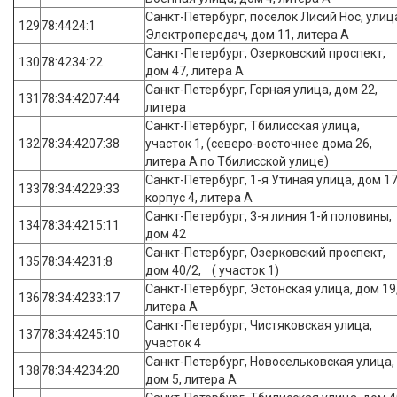
Санкт-Петербург, поселок Лисий Нос, улиц
129
78:4424:1
Электропередач, дом 11, литера А
Санкт-Петербург, Озерковский проспект,
130
78:4234:22
дом 47, литера А
Санкт-Петербург, Горная улица, дом 22,
131
78:34:4207:44
литера
Санкт-Петербург, Тбилисская улица,
132
78:34:4207:38
участок 1, (северо-восточнее дома 26,
литера А по Тбилисской улице)
Санкт-Петербург, 1-я Утиная улица, дом 17
133
78:34:4229:33
корпус 4, литера А
Санкт-Петербург, 3-я линия 1-й половины,
134
78:34:4215:11
дом 42
Санкт-Петербург, Озерковский проспект,
135
78:34:4231:8
дом 40/2, ( участок 1)
Санкт-Петербург, Эстонская улица, дом 19
136
78:34:4233:17
литера А
Санкт-Петербург, Чистяковская улица,
137
78:34:4245:10
участок 4
Санкт-Петербург, Новосельковская улица,
138
78:34:4234:20
дом 5, литера А