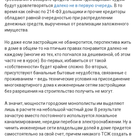
будут удовлетворяться
далеко не в первую очередь
. В то
время как сейчас по 214-ФЗ дольщики и прочие кредиторы
обладают равной очередностью при распределении
денежных средств, вырученных от реализации заложенного
имущества.
Но даже если застройщик не обанкротится, перспектива жить
в доме в общем-то на птичьих правах понравится далеко не
каждому (многие из тех, кто погнался за дешевизной, об этом
часто не в курсе). Во-первых, избавиться от такой
«собственности» будет крайне сложно. Во-вторых,
присутствуют банальные бытовые неудобства, связанные с
проживанием – ведь технические условия на присоединение
многоквартирного дома к инженерным сетям застройщики
без разрешения на строительство получить не могут.
А значит, мощности городские монополисты им выделяют
лишь в расчете на небольшой частный дом. В результате
зачастую вместо постоянного используется локальное
канализирование, нередки перебои в электроснабжении. Ну а
чинить инженерные сети владельцам долей в доме придется
самостоятельно за свой счет, причем никакого ТСЖ создать в