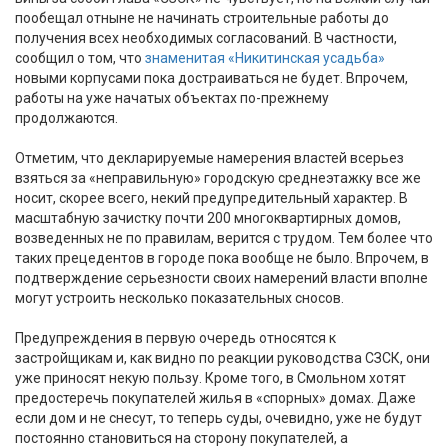
пообещал отныне не начинать строительные работы до
получения всех необходимых согласований. В частности,
сообщил о том, что
знаменитая «Никитинская усадьба»
новыми корпусами пока достраиваться не будет. Впрочем,
работы на уже начатых объектах по-прежнему
продолжаются.
Отметим, что декларируемые намерения властей всерьез
взяться за «неправильную» городскую среднеэтажку все же
носит, скорее всего, некий предупредительный характер. В
масштабную зачистку почти 200 многоквартирных домов,
возведенных не по правилам, верится с трудом. Тем более что
таких прецедентов в городе пока вообще не было. Впрочем, в
подтверждение серьезности своих намерений власти вполне
могут устроить несколько показательных сносов.
Предупреждения в первую очередь относятся к
застройщикам и, как видно по реакции руководства СЗСК, они
уже приносят некую пользу. Кроме того, в Смольном хотят
предостеречь покупателей жилья в «спорных» домах. Даже
если дом и не снесут, то теперь суды, очевидно, уже не будут
постоянно становиться на сторону покупателей, а