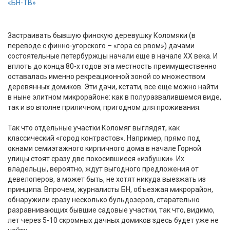
«БН-ТВ»
Застраивать бывшую финскую деревушку Коломяки (в
переводе с финно-угорского – «гора со рвом») дачами
состоятельные петербуржцы начали еще в начале XX века. И
вплоть до конца 80-х годов эта местность преимущественно
оставалась именно рекреационной зоной со множеством
деревянных домиков. Эти дачи, кстати, все еще можно найти
в ныне элитном микрорайоне: как в полуразвалившемся виде,
так и во вполне приличном, пригодном для проживания.
Так что отдельные участки Коломяг выглядят, как
классический «город контрастов». Например, прямо под
окнами семиэтажного кирпичного дома в начале Горной
улицы стоят сразу две покосившиеся «избушки». Их
владельцы, вероятно, ждут выгодного предложения от
девелоперов, а может быть, не хотят никуда выезжать из
принципа. Впрочем, журналисты БН, объезжая микрорайон,
обнаружили сразу несколько бульдозеров, старательно
разравнивающих бывшие садовые участки, так что, видимо,
лет через 5-10 скромных дачных домиков здесь будет уже не