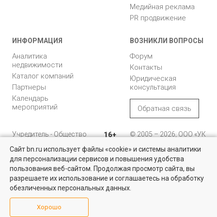
Медийная реклама
PR продвижение
ИНФОРМАЦИЯ
ВОЗНИКЛИ ВОПРОСЫ
Аналитика
Форум
недвижимости
Контакты
Каталог компаний
Юридическая
Партнеры
консультация
Календарь
мероприятий
Обратная связь
Учредитель - Общество
16+
© 2005 – 2026, ООО «УК
с ограниченной
«БН»
Сайт bn.ru использует файлы «cookie» и системы аналитики
ответственностью
"Управляющая
196105, Санкт-
для персонализации сервисов и повышения удобства
Квартиры на вторичном рынке
компания "Бюллетень
Петербург, пр. Юрия
пользования веб-сайтом. Продолжая просмотр сайта, вы
недвижимости"
Гагарина, 1
Более 10 тысяч квартир в Санкт-Петербурге и области от
разрешаете их использование и соглашаетесь на обработку
собственников и агентств недвижимости
обезличенных персональных данных.
8 (812) 331-93-56
Посмотреть
Хорошо
reklama@bn.ru