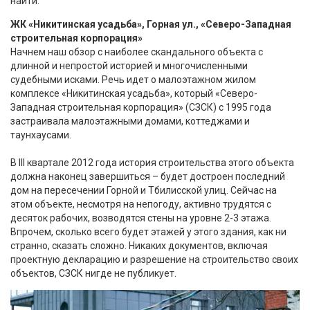
найти.
ЖК «Никитинская усадьба», Горная ул., «Северо-Западная
строительная корпорация»
Начнем наш обзор с наиболее скандального объекта с
длинной и непростой историей и многочисленными
судебными исками. Речь идет о малоэтажном жилом
комплексе «Никитинская усадьба», который «Северо-
Западная строительная корпорация» (СЗСК) с 1995 года
застраивала малоэтажными домами, коттеджами и
таунхаусами.
В III квартале 2012 года история строительства этого объекта
должна наконец завершиться – будет достроен последний
дом на пересечении Горной и Тбилисской улиц. Сейчас на
этом объекте, несмотря на непогоду, активно трудятся с
десяток рабочих, возводятся стены на уровне 2-3 этажа.
Впрочем, сколько всего будет этажей у этого здания, как ни
странно, сказать сложно. Никаких документов, включая
проектную декларацию и разрешение на строительство своих
объектов, СЗСК нигде не публикует.