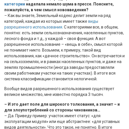
категории
наделала немало шума в прессе. Поясните,
пожалуйста, в чем смысл нововведения?
– Как вы знаете, Земельный кодекс делит земли на ряд
категорий, каждая из которых имеет также
виды
разрешенного использования
. С категориями все, в общем,
понятно: есть земли сельхозназначения, населенных пунктов,
лесного фонда и т.д., у каждой – своя функция. А вот
разрешенное использование – «вещь в себе», смысл которой
не понимает никто. Возьмем, к примеру, такой вид
использования, как «дачное строительство». Он встречается и
на сельхозземлях, и в рамках населенных пунктов, и даже на
землях промышленности (иногда заводы предоставляли
своим работникам участки на таких участках). В итоге вся
система классификации становится нелогичной.
Вообще видов разрешенного использования существует
великое множество, мне известно порядка 3 тысяч.
– И это дает поле для широкого толкования, а значит – и
для злоупотреблений со стороны чиновников…
– Да. Приведу пример: участок имеет статус: «для
эксплуатации модуля» или еще абстрактнее: «для уставных
видов деятельности». Что это такое, не понятно. В итоге