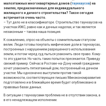
малоэтажных многоквартирных домов (
таунхаусов
) на
землях, предназначенных для индивидуального
жилищного и дачного строительства? Такое сегодня
встречается очень часто.
– Тут дело не в классификаторе. Строительство таунхаусов на
участках ИЖС, равно как и дачных наделах, и так является
незаконным – такова наша позиция.
К сожалению, спрос на объекты с сомнительным статусом
велик. Люди готовы покупать мифические доли в таунхаусах,
построенных с нарушением разрешенного использования
земли, и потом черед суд пыться узаконить свое право. Кому-
то это удается. Но часть таких попыток пресекается. Приведу
свежий пример. Сейчас в Ростове-на-Дону некий гражданин
хочет узаконить пятиэтажный дом, построенный на дачном
участке. Мы однозначно выступили против такой
возможности, соответствующее письмо Минэкономразвития
подготовлено и в ближайшее время будет опубликовано в
правовых базах данных.
В ситуации с таунхаусами проблема не в отсутствии закона, а
в его ненадлежащем исполнении.