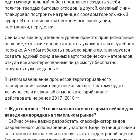
один муниципальный район предлагает создать у себя
полигон твердых бытовых отходов, а другой, смежный с ним,
планировал построить на границе с соседом горнолыжный
курорт. И вот начинаются бесконечные совещания,
нестыковки, переделки.
Сейчас на законодательном уровне принято принципиальное
решение, что такие вопросы должны улаживаться в судебном
порядке. А чтобы избежать новых конфликтов, планируется
создать единый фонд данных картографических материалов,
откуда все заинтересованные лица смогут бесплатно
получать нужные данные.
В целом завершение процессов территориального
планирования займет еще несколько лет. Поэтому будет
логично, если и закон об отмене категорий начнет
действовать не ранее 2017–2018 гг.
– Ждать долго… Что же можно сделать прямо сейчас для
наведения порядка на земельном рынке?
– Сейчас очень важно разработать классификатор видов
разрешенного использования участков. Ведь путаница с ними
негативно сказывается и на результатах кадастровой оценки
(данная оценка формирует базу для исчисления земельного