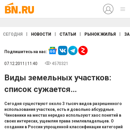
|
|
|
|
СЕГОДНЯ
НОВОСТИ
СТАТЬИ
РЫНОК ЖИЛЬЯ
ЗА
Подпишитесь на нас:
07.12.2011 | 11:40
4570321
Виды земельных участков:
список сужается…
Сегодня существуют около 3 тысяч видов разрешенного
использования участков, есть и довольно абсурдные.
Чиновники на местах нередко используют хаос понятий в
своих интересах, ущемляя права землевладельцев. О
создании в России упрощенной классификации категорий