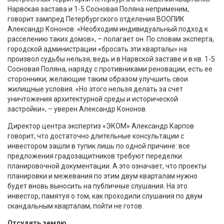
Нарвская застава и 1-5 Сосновая Поляна неприменим,
говорит зампред Петербургского отделения ВООПИК
Александр Кононов. «Необходим индивидуальный подход к
расселению таких домов», – полагает он. По словам эксперта,
городской администрации «бросать эти кварталы» на
произвол судьбы нельзя, ведь и в Нарвской заставе и в кв. 1-5
Сосновая Поляна, наряду с противниками реновации, есть ее
сторонники, желающие таким образом улучшить свои
жилищные условия. «Но этого нельзя делать за счет
уничтожения архитектурной среды и исторической
застройки», – уверен Александр Кононов.
Директор центра экспертиз «ЭКОМ» Александр Карпов
говорит, что достаточно длительные консультации с
инвестором зашли в тупик лишь по одной причине: все
предложения градозащитников требуют переделки
планировочной документации. А это означает, что проекты
планировки и межевания по этим двум кварталам нужно
будет вновь выносить на публичные слушания. На это
инвестор, памятуя о том, как проходили слушания по двум
скандальным кварталам, пойти не готов.
Отсудить землю