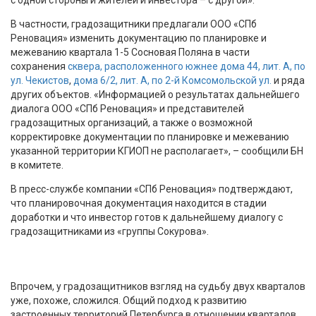
В частности, градозащитники предлагали ООО «СПб
Реновация» изменить документацию по планировке и
межеванию квартала 1-5 Сосновая Поляна в части
сохранения
сквера, расположенного южнее дома 44, лит. А, по
ул. Чекистов
,
дома 6/2, лит. А, по 2-й Комсомольской ул.
и ряда
других объектов. «Информацией о результатах дальнейшего
диалога ООО «СПб Реновация» и представителей
градозащитных организаций, а также о возможной
корректировке документации по планировке и межеванию
указанной территории КГИОП не располагает», – сообщили БН
в комитете.
В пресс-службе компании «СПб Реновация» подтверждают,
что планировочная документация находится в стадии
доработки и что инвестор готов к дальнейшему диалогу с
градозащитниками из «группы Сокурова».
Впрочем, у градозащитников взгляд на судьбу двух кварталов
уже, похоже, сложился. Общий подход к развитию
застроенных территорий Петербурга в отношении кварталов