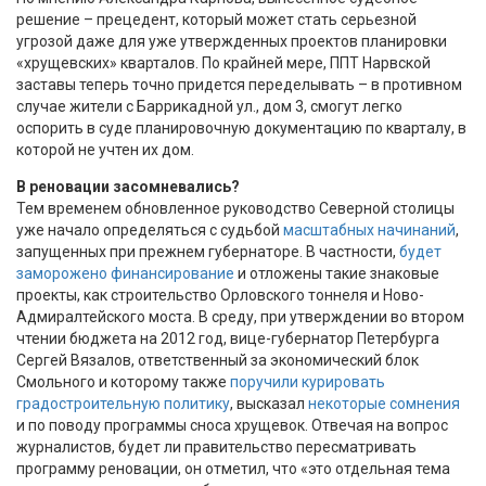
решение – прецедент, который может стать серьезной
угрозой даже для уже утвержденных проектов планировки
«хрущевских» кварталов. По крайней мере, ППТ Нарвской
заставы теперь точно придется переделывать – в противном
случае жители с Баррикадной ул., дом 3, смогут легко
оспорить в суде планировочную документацию по кварталу, в
которой не учтен их дом.
В реновации засомневались?
Тем временем обновленное руководство Северной столицы
уже начало определяться с судьбой
масштабных начинаний
,
запущенных при прежнем губернаторе. В частности,
будет
заморожено финансирование
и отложены такие знаковые
проекты, как строительство Орловского тоннеля и Ново-
Адмиралтейского моста. В среду, при утверждении во втором
чтении бюджета на 2012 год, вице-губернатор Петербурга
Сергей Вязалов, ответственный за экономический блок
Смольного и которому также
поручили курировать
градостроительную политику
, высказал
некоторые сомнения
и по поводу программы сноса хрущевок. Отвечая на вопрос
журналистов, будет ли правительство пересматривать
программу реновации, он отметил, что «это отдельная тема