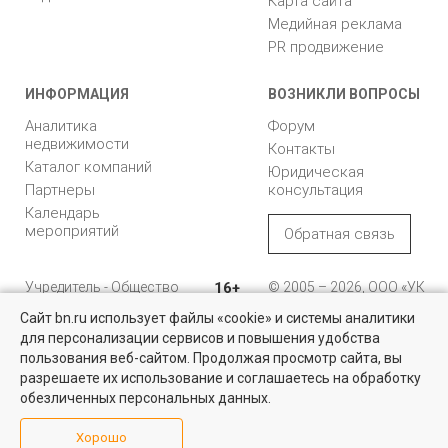
Карта сайта
Медийная реклама
PR продвижение
ИНФОРМАЦИЯ
ВОЗНИКЛИ ВОПРОСЫ
Аналитика
Форум
недвижимости
Контакты
Каталог компаний
Юридическая
Партнеры
консультация
Календарь
мероприятий
Обратная связь
Учредитель - Общество
16+
© 2005 – 2026, ООО «УК
с ограниченной
«БН»
Сайт bn.ru использует файлы «cookie» и системы аналитики
ответственностью
"Управляющая
196105, Санкт-
для персонализации сервисов и повышения удобства
Квартиры на вторичном рынке
компания "Бюллетень
Петербург, пр. Юрия
пользования веб-сайтом. Продолжая просмотр сайта, вы
недвижимости"
Гагарина, 1
Более 10 тысяч квартир в Санкт-Петербурге и области от
разрешаете их использование и соглашаетесь на обработку
собственников и агентств недвижимости
обезличенных персональных данных.
8 (812) 331-93-56
Посмотреть
Хорошо
reklama@bn.ru