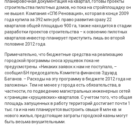
планировочная документация на квартал, готовы проекты
строительства пилотных домов, но пока на стройплощадку он
не вышел. Компания «СПб Реновация», которая в конце 2009
года купила за 392 млн руб. право развития сразу 22
кварталов общей площадью 900 га, также находится в стадии
разработки проектов строительства – к освоению пилотных
кварталов инвестор планирует приступить лишь во второй
половине 2012 года.
Примечательно, что бюджетные средства на реализацию
городской программы сноса хрущевок пока не
предусмотрены. «Никаких заявок к нам не поступало, –
сообщил БН председатель Комитета финансов Эдуард
Батанов. – Расходы на эту программу в бюджете 2012 года не
заложены». Тем не менее у города есть обязательства, в
частности, по подведению магистральных инженерных сетей
к границам «хрущевских» кварталов. С учетом того, что общая
площадь запущенных в работу территорий достигает почти 1
тыс. га и на них планируется выстроить свыше 8 млн кв. м
нового жилья, предстоящие затраты городской казны могут
быть весьма внушительными.