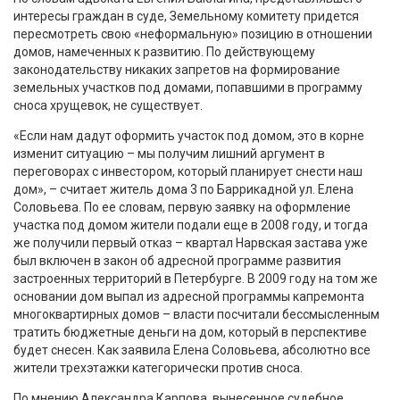
интересы граждан в суде, Земельному комитету придется
пересмотреть свою «неформальную» позицию в отношении
домов, намеченных к развитию. По действующему
законодательству никаких запретов на формирование
земельных участков под домами, попавшими в программу
сноса хрущевок, не существует.
«Если нам дадут оформить участок под домом, это в корне
изменит ситуацию – мы получим лишний аргумент в
переговорах с инвестором, который планирует снести наш
дом», – считает житель дома 3 по Баррикадной ул. Елена
Соловьева. По ее словам, первую заявку на оформление
участка под домом жители подали еще в 2008 году, и тогда
же получили первый отказ – квартал Нарвская застава уже
был включен в закон об адресной программе развития
застроенных территорий в Петербурге. В 2009 году на том же
основании дом выпал из адресной программы капремонта
многоквартирных домов – власти посчитали бессмысленным
тратить бюджетные деньги на дом, который в перспективе
будет снесен. Как заявила Елена Соловьева, абсолютно все
жители трехэтажки категорически против сноса.
По мнению Александра Карпова, вынесенное судебное