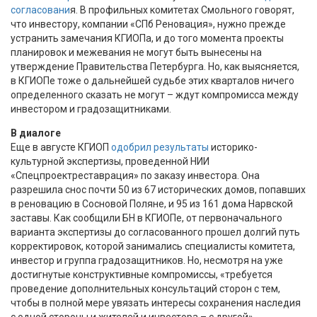
согласовани
я. В профильных комитетах Смольного говорят,
что инвестору, компании «СПб Реновация», нужно прежде
устранить замечания КГИОПа, и до того момента проекты
планировок и межевания не могут быть вынесены на
утверждение Правительства Петербурга. Но, как выясняется,
в КГИОПе тоже о дальнейшей судьбе этих кварталов ничего
определенного сказать не могут – ждут компромисса между
инвестором и градозащитниками.
В диалоге
Еще в августе КГИОП
одобрил результаты
историко-
культурной экспертизы, проведенной НИИ
«Спецпроектреставрация» по заказу инвестора. Она
разрешила снос почти 50 из 67 исторических домов, попавших
в реновацию в Сосновой Поляне, и 95 из 161 дома Нарвской
заставы. Как сообщили БН в КГИОПе, от первоначального
варианта экспертизы до согласованного прошел долгий путь
корректировок, которой занимались специалисты комитета,
инвестор и группа градозащитников. Но, несмотря на уже
достигнутые конструктивные компромиссы, «требуется
проведение дополнительных консультаций сторон с тем,
чтобы в полной мере увязать интересы сохранения наследия
с одной стороны и жителей и инвестора – с другой».