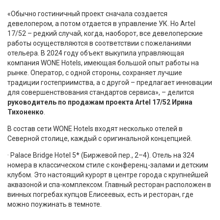
«Обычно гостиничный проект сначала создается
девелопером, а потом отдается в управление УК. Но Artel
17/52 – редкий случай, когда, наоборот, все девелоперские
работы осуществляются в соответствии с пожеланиями
отельера. В 2024 году объект выкупила управляющая
компания WONE Hotels, имеющая большой опыт работы на
рынке. Оператор, с одной стороны, сохраняет лучшие
традиции гостеприимства, а с другой – предлагает инновации
для совершенствования стандартов сервиса», – делится
руководитель по продажам проекта Artel 17/52 Ирина
Тихоненко
.
В состав сети WONE Hotels входят несколько отелей в
Северной столице, каждый с оригинальной концепцией.
· Palace Bridge Hotel 5* (Биржевой пер., 2–4). Отель на 324
номера в классическом стиле с конференц-залами и детским
клубом. Это настоящий курорт в центре города с крупнейшей
аквазоной и спа-комплексом. Главный ресторан расположен в
винных погребах купцов Елисеевых, есть и ресторан, где
можно поужинать в темноте.