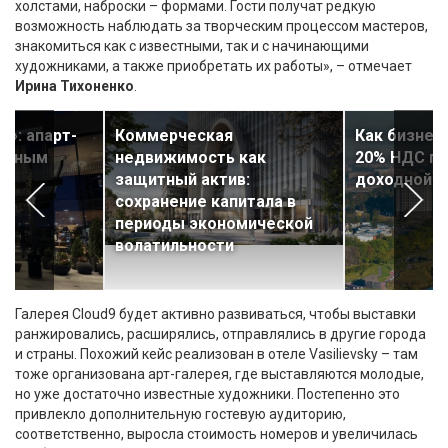
холстами, наброски – формами. Гости получат редкую
возможность наблюдать за творческим процессом мастеров,
знакомиться как с известными, так и с начинающими
художниками, а также приобретать их работы», – отмечает
Ирина Тихоненко
.
о»: апарт-
Коммерческая
Как бизнес
альным
недвижимость как
20% НДС пр
защитный актив:
доходной 
сохранение капитала в
периоды экономической
волатильности
Галерея Cloud9 будет активно развиваться, чтобы выставки
ранжировались, расширялись, отправлялись в другие города
и страны. Похожий кейс реализован в отеле Vasilievsky – там
тоже организована арт-галерея, где выставляются молодые,
но уже достаточно известные художники. Постепенно это
привлекло дополнительную гостевую аудиторию,
соответственно, выросла стоимость номеров и увеличилась