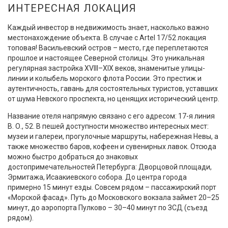
ИНТЕРЕСНАЯ ЛОКАЦИЯ
Каждый инвестор в недвижимость знает, насколько важно
местонахождение объекта. В случае с Artel 17/52 локация
топовая! Васильевский остров – место, где переплетаются
прошлое и настоящее Северной столицы. Это уникальная
регулярная застройка XVIII–XIX веков, знаменитые улицы-
линии и колыбель морского флота России. Это престиж и
аутентичность, гавань для состоятельных туристов, уставших
от шума Невского проспекта, но ценящих исторический центр.
Название отеля напрямую связано с его адресом: 17-я линия
В. О., 52. В пешей доступности множество интересных мест:
музеи и галереи, прогулочные маршруты, набережная Невы, а
также множество баров, кофеен и сувенирных лавок. Отсюда
можно быстро добраться до знаковых
достопримечательностей Петербурга: Дворцовой площади,
Эрмитажа, Исаакиевского собора. До центра города
примерно 15 минут езды. Совсем рядом – пассажирский порт
«Морской фасад». Путь до Московского вокзала займет 20–25
минут, до аэропорта Пулково – 30–40 минут по ЗСД (съезд
рядом).