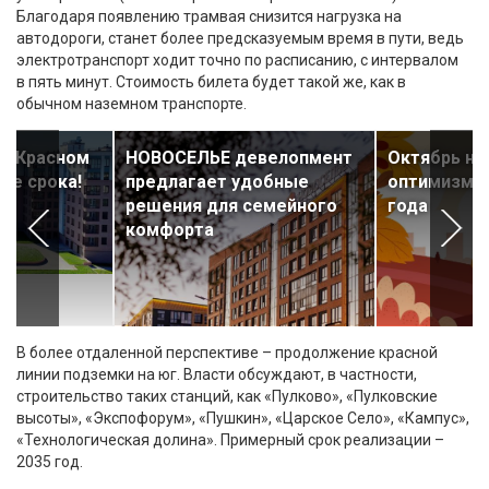
Благодаря появлению трамвая снизится нагрузка на
автодороги, станет более предсказуемым время в пути, ведь
электротранспорт ходит точно по расписанию, с интервалом
в пять минут. Стоимость билета будет такой же, как в
обычном наземном транспорте.
 в Красном
НОВОСЕЛЬЕ девелопмент
Октябрь на
ше срока!
предлагает удобные
оптимизма 
решения для семейного
года
комфорта
В более отдаленной перспективе – продолжение красной
линии подземки на юг. Власти обсуждают, в частности,
строительство таких станций, как «Пулково», «Пулковские
высоты», «Экспофорум», «Пушкин», «Царское Село», «Кампус»,
«Технологическая долина». Примерный срок реализации –
2035 год.