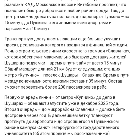
развязка: КАД, Московское шоссе и Витебский проспект, что
позволяет быстро добраться в любой район города. Так, до
центра можно доехать за полчаса, до аэропорта Пулково – за
15 минут, до Пушкина с его знаменитыми дворцами и
парками – за 10 минут.
Транспортную доступность локации еще больше улучшит
проект, реализация которого находится в финальной стадии.
Речь о строительстве линии скоростного трамвая «Славянка»,
которая обеспечит максимально быструю доставку жителей
Шушар до подземки – время в пути займет всего 15 минут.
Общий маршрут длиной 21 км будет следующим: станция
метро «Купчино» – поселок Шушары – Славянка. Время в пути
между конечными остановками составит 35 минут. Состав
сможет перевозить более 200 пассажиров за рейс.
Первую очередь линии – от метро «Купчино» до депо в
Шушарах – обещают запустить уже в декабре 2025 года.
Вторая очередь – до микрорайона Славянка – должна быть
достроена через год. В дальнейшем ветку планируют
протянуть до аэропорта и до строящегося в Пушкинском
районе кампуса Санкт-Петербургского государственного
университета (об этом проекте мы расскажем ниже).