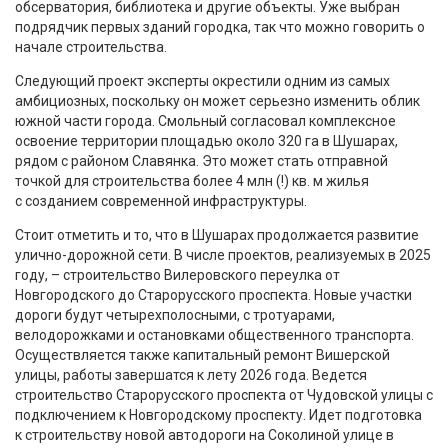
обсерватория, библиотека и другие объекты. Уже выбран
подрядчик первых зданий городка, так что можно говорить о
начале строительства.
Следующий проект эксперты окрестили одним из самых
амбициозных, поскольку он может серьезно изменить облик
южной части города. Смольный согласовал комплексное
освоение территории площадью около 320 га в Шушарах,
рядом с районом Славянка. Это может стать отправной
точкой для строительства более 4 млн (!) кв. м жилья
с созданием современной инфраструктуры.
Стоит отметить и то, что в Шушарах продолжается развитие
улично-дорожной сети. В числе проектов, реализуемых в 2025
году, – строительство Вилеровского переулка от
Новгородского до Старорусского проспекта. Новые участки
дороги будут четырехполосными, с тротуарами,
велодорожками и остановками общественного транспорта.
Осуществляется также капитальный ремонт Вишерской
улицы, работы завершатся к лету 2026 года. Ведется
строительство Старорусского проспекта от Чудовской улицы с
подключением к Новгородскому проспекту. Идет подготовка
к строительству новой автодороги на Соколиной улице в