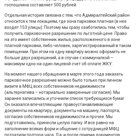
госпошлина составляет 500 рублей.
Отдельная история связана с тем, что Адмиралтейский район
относится к тем локациям, где зона парковки платная (в нее
входят 153 улицы). Поэтому мы сразу озаботились тем, чтобы
получить парковочное разрешение по льготной цене. Право
на это имеет собственник жилья, расположенного в зоне
платной парковки, либо человек, зарегистрированный в таком
помещении. При этом на одну квартиру можно оформить не
больше двух разрешений, а в случае с коммуналкой –
максимум одно на один лицевой счет об оплате ЖКУ.
На момент нашего обращения в марте этого года заказать
парковочное разрешение можно было только при личном
визите в МФЦ всех собственников недвижимости
(альтернатива – нотариально заверенные согласия). Мы
заранее записались и уточнили список требующихся бумаг.
Он оказался впечатляющим: правоустанавливающие
документы на квартиру, документы на машину, паспорта,
согласия собственников недвижимости и прочее. Мы
подготовились, принесли целую папку. И все равно на
заполнение всяких форм и общение с сотрудницей МФЦ
потратили полтора часа. Да, и после приема документов