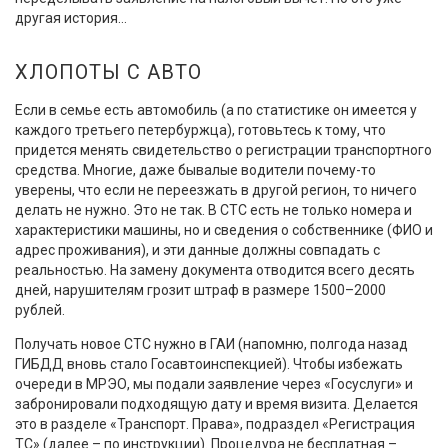
другая история…
ХЛОПОТЫ С АВТО
Если в семье есть автомобиль (а по статистике он имеется у
каждого третьего петербуржца), готовьтесь к тому, что
придется менять свидетельство о регистрации транспортного
средства. Многие, даже бывалые водители почему-то
уверены, что если не переезжать в другой регион, то ничего
делать не нужно. Это не так. В СТС есть не только номера и
характеристики машины, но и сведения о собственнике (ФИО и
адрес проживания), и эти данные должны совпадать с
реальностью. На замену документа отводится всего десять
дней, нарушителям грозит штраф в размере 1500–2000
рублей.
Получать новое СТС нужно в ГАИ (напомню, полгода назад
ГИБДД вновь стало Госавтоинспекцией). Чтобы избежать
очереди в МРЭО, мы подали заявление через «Госуслуги» и
забронировали подходящую дату и время визита. Делается
это в разделе «Транспорт. Права», подраздел «Регистрация
ТС» (далее – по инструкции). Процедура не бесплатная –