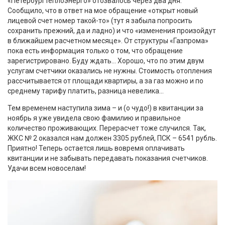
«Петербургтеплоэнерго» отозвалось через два дня.
Сообщило, что в ответ на мое обращение «открыт новый
лицевой счет номер такой-то» (тут я забыла попросить
сохранить прежний, да и ладно) и что «изменения произойдут
в ближайшем расчетном месяце». От структуры «Газпрома»
пока есть информация только о том, что обращение
зарегистрировано. Буду ждать… Хорошо, что по этим двум
услугам счетчики оказались не нужны. Стоимость отопления
рассчитывается от площади квартиры, а за газ можно и по
среднему тарифу платить, разница невелика…
Тем временем наступила зима – и (о чудо!) в квитанции за
ноябрь я уже увидела свою фамилию и правильное
количество проживающих. Перерасчет тоже случился. Так,
ЖКС № 2 оказался нам должен 3305 рублей, ПСК – 6541 рубль.
Приятно! Теперь остается лишь вовремя оплачивать
квитанции и не забывать передавать показания счетчиков.
Удачи всем новоселам!