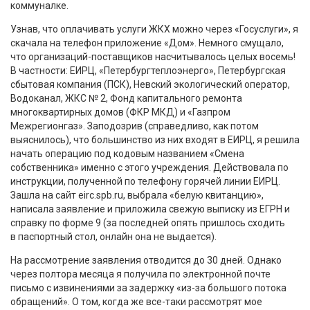
коммуналке.
Узнав, что оплачивать услуги ЖКХ можно через «Госуслуги», я
скачала на телефон приложение «Дом». Немного смущало,
что организаций-поставщиков насчитывалось целых восемь!
В частности: ЕИРЦ, «Петербургтеплоэнерго», Петербургская
сбытовая компания (ПСК), Невский экологический оператор,
Водоканал, ЖКС № 2, Фонд капитального ремонта
многоквартирных домов (ФКР МКД) и «Газпром
Межрегионгаз». Заподозрив (справедливо, как потом
выяснилось), что большинство из них входят в ЕИРЦ, я решила
начать операцию под кодовым названием «Смена
собственника» именно с этого учреждения. Действовала по
инструкции, полученной по телефону горячей линии ЕИРЦ.
Зашла на сайт eirc.spb.ru, выбрала «белую квитанцию»,
написала заявление и приложила свежую выписку из ЕГРН и
справку по форме 9 (за последней опять пришлось сходить
в паспортный стол, онлайн она не выдается).
На рассмотрение заявления отводится до 30 дней. Однако
через полтора месяца я получила по электронной почте
письмо с извинениями за задержку «из-за большого потока
обращений». О том, когда же все-таки рассмотрят мое