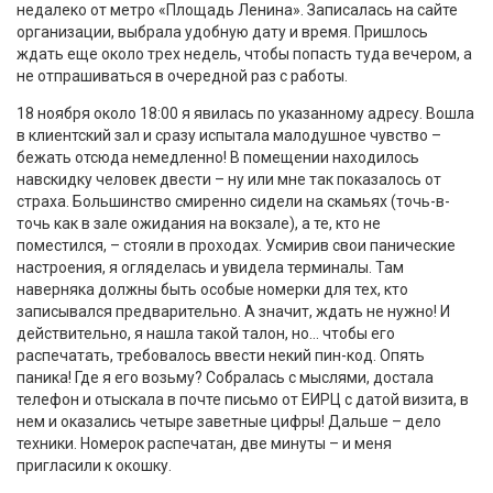
недалеко от метро «Площадь Ленина». Записалась на сайте
организации, выбрала удобную дату и время. Пришлось
ждать еще около трех недель, чтобы попасть туда вечером, а
не отпрашиваться в очередной раз с работы.
18 ноября около 18:00 я явилась по указанному адресу. Вошла
в клиентский зал и сразу испытала малодушное чувство –
бежать отсюда немедленно! В помещении находилось
навскидку человек двести – ну или мне так показалось от
страха. Большинство смиренно сидели на скамьях (точь-в-
точь как в зале ожидания на вокзале), а те, кто не
поместился, – стояли в проходах. Усмирив свои панические
настроения, я огляделась и увидела терминалы. Там
наверняка должны быть особые номерки для тех, кто
записывался предварительно. А значит, ждать не нужно! И
действительно, я нашла такой талон, но… чтобы его
распечатать, требовалось ввести некий пин-код. Опять
паника! Где я его возьму? Собралась с мыслями, достала
телефон и отыскала в почте письмо от ЕИРЦ с датой визита, в
нем и оказались четыре заветные цифры! Дальше – дело
техники. Номерок распечатан, две минуты – и меня
пригласили к окошку.