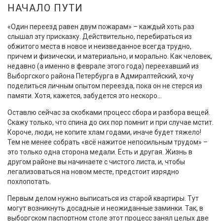
НАЧАЛО ПУТИ
«Один переезд равен двум пожарам» – каждый хоть раз
слышал эту присказку. Действительно, перебираться из
обжитого места в новое и неизведанное всегда трудно,
причем и физически, и материально, и морально. Как человек,
недавно (а именно в феврале этого года) переехавший из
Выборгского района Петербурга в Адмиралтейский, хочу
поделиться личным опытом переезда, пока он не стерся из
памяти. Хотя, кажется, забудется это нескоро…
Оставлю сейчас за скобками процесс сбора и разбора вещей.
Скажу только, что спина до сих пор помнит и при случае мстит.
Короче, люди, не копите хлам годами, иначе будет тяжело!
Тем не менее собрать «всё нажитое непосильным трудом» –
это только одна сторона медали. Есть и другая. Жизнь в
другом районе вы начинаете с чистого листа, и, чтобы
легализоваться на новом месте, предстоит изрядно
похлопотать.
Первым делом нужно выписаться из старой квартиры. Тут
могут возникнуть досадные и неожиданные заминки. Так, в
выборгском паспортном столе этот процесс занял целых две