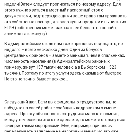
недели! Затем следует прописаться по новому адресу. Для
этого нужно явиться в местный паспортный стол с
документами, подтверждающими ваше право там проживать:
это собственно паспорт, договор купли-продажи и выписка из
ЕГРН (собственник может заказать ее бесплатно онлайн,
занимает это минуту).
В адмиралтейском столе нам тоже пришлось подождать, но
недолго – всего несколько дней. Один из бонусов
центральных районов – заметно меньшая, чем в спальниках,
численность населения (в Адмиралтейском районе, к
примеру, живут 157 тысяч человек, а в Выборгском – 523
тысячи). Поэтому по итогу услуги здесь оказывают быстрее.
Но это не точно, бывает всякое…
Следующий шаг. Если вы официально трудоустроены, не
забудьте на своей работе сообщить кадровикам о смене
адреса. Про эту обязанность сотрудника мало кто помнит,
между тем если вы этого не сделаете, то можете столкнуться
с неприятными сюрпризами. Мне, например, пришлось
переделывать заявление на налоговый вычет. Но это уже