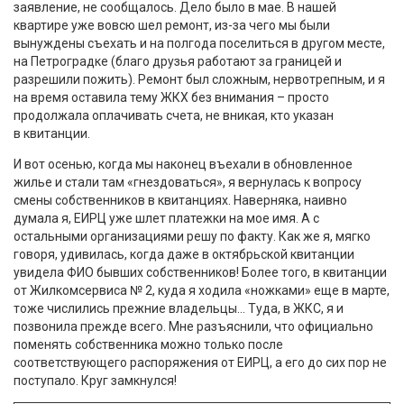
заявление, не сообщалось. Дело было в мае. В нашей
квартире уже вовсю шел ремонт, из-за чего мы были
вынуждены съехать и на полгода поселиться в другом месте,
на Петроградке (благо друзья работают за границей и
разрешили пожить). Ремонт был сложным, нервотрепным, и я
на время оставила тему ЖКХ без внимания – просто
продолжала оплачивать счета, не вникая, кто указан
в квитанции.
И вот осенью, когда мы наконец въехали в обновленное
жилье и стали там «гнездоваться», я вернулась к вопросу
смены собственников в квитанциях. Наверняка, наивно
думала я, ЕИРЦ уже шлет платежки на мое имя. А с
остальными организациями решу по факту. Как же я, мягко
говоря, удивилась, когда даже в октябрьской квитанции
увидела ФИО бывших собственников! Более того, в квитанции
от Жилкомсервиса № 2, куда я ходила «ножками» еще в марте,
тоже числились прежние владельцы… Туда, в ЖКС, я и
позвонила прежде всего. Мне разъяснили, что официально
поменять собственника можно только после
соответствующего распоряжения от ЕИРЦ, а его до сих пор не
поступало. Круг замкнулся!