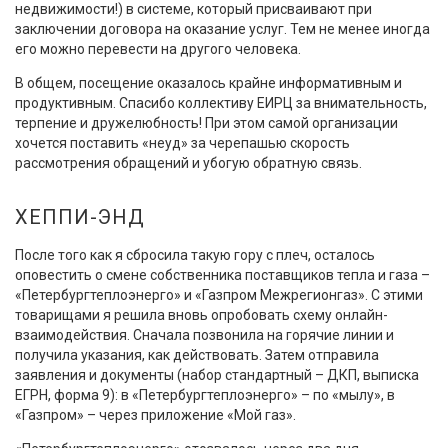
недвижимости!) в системе, который присваивают при
заключении договора на оказание услуг. Тем не менее иногда
его можно перевести на другого человека.
В общем, посещение оказалось крайне информативным и
продуктивным. Спасибо коллективу ЕИРЦ за внимательность,
терпение и дружелюбность! При этом самой организации
хочется поставить «неуд» за черепашью скорость
рассмотрения обращений и убогую обратную связь.
ХЕППИ-ЭНД
После того как я сбросила такую гору с плеч, осталось
оповестить о смене собственника поставщиков тепла и газа –
«Петербургтеплоэнерго» и «Газпром Межрегионгаз». С этими
товарищами я решила вновь опробовать схему онлайн-
взаимодействия. Сначала позвонила на горячие линии и
получила указания, как действовать. Затем отправила
заявления и документы (набор стандартный – ДКП, выписка
ЕГРН, форма 9): в «Петербургтеплоэнерго» – по «мылу», в
«Газпром» – через приложение «Мой газ».