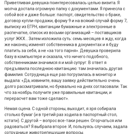
Приветливая девушка поинтересовалась целью визита. Я
молча достала огромную папку с документами. Я принесла с
собой всё и даже больше: паспорт, свидетельство о браке,
договор купли-продажи, форму 9 и на всякий случай форму 7,
выписку из ЕГРН, квитанции бумажные и электронные в
распечатке, список из восьми организаций – поставщиков
услуг ЖКХ… Затем изложила суть: семь месяцев я жду, когда
же наконец изменят собственника в документах и я буду
платить за себя, а не «за того парня». Девушка проверила
базу в компьютере и сказала, что ничего подобного,
собственниками значимся я и мой супруг. В ответ я
предъявила последнюю квитанцию: там значилась другая
фамилия. Сотрудница еще раз погрузилась в монитор и
выдала: «Да, извините, вашу заявку действительно очень
долго рассматривали, но буквально на днях согласовали. Так
что за ноябрь получите уже правильные квитанции, и
перерасчет вам тоже сделают».
Немая сцена. С одной стороны, выходит, я зря собирала
столько бумаг (и в третий раз ходила в паспортный стол,
кстати). С другой – вопрос все-таки решен. Огорчаться или
радоваться? Я выбрала второе. И, пользуясь случаем, задала
сотруднице животрепещущие вопросы.