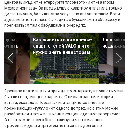
центра (ЕИРЦ), от «Петербургтеплоэнерго» и от «Газпром
Межрегионгаза». За предыдущую квартиру я платила только
дистанционно, большинство услуг – по автоплатежам. Вот и
здесь мне не хотелось бы ходить с бумажками в сберкассу и
препираться там с бабушками в очередях.
тиру на
Как живется в комплексе
Личный опы
е купить
апарт-отелей VALO и что
недвижимос
нужно знать инвесторам
Я решила платить, как и прежде, по интернету и пока от имени
бывших владельцев квартиры. С ними странная история,
кстати, оказалась. В разных квитанциях количество
проживающих «гуляло» от одного до трех. Но с этим можно
разобраться и позже – в конце концов, сделают перерасчет.
А пока важнее всего было накинуться на связанные
с ремонтом дела и при этом не накопить долгов по