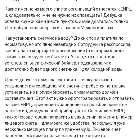
Какие именно из моего списка организаций относятся к ЕИРЦ
и, следовательно, мне не нужно их оповещать? Девушка
обвела кружочками шесть пунктов, и мне достались только
«Петербургтеплоэнерго» и «Газпром Межрегионгаз».
Как установить счетчик на воду? До сих пор я платила по
нормативу, но это явно невыгодно. Сотрудница расспросила,
какое у нас в квартире водоснабжение (а в старом фонде
каких только чудес не бывает!). Узнав, что в квартире
установлен электрический бойлер, подсказала, что
достаточно будет одного счетчика – для холодной воды.
Далее девушка помогла составить заявку на вызов
специалиста и сообщила, что счетчик требуется не только
установить, но и опломбировать, о чем мастер должен
составить акт. Этот акт нужно сфотографировать и отправить
на сайт ЕИРЦ, прикрепив к заявлению с просьбой принять к
расчету индивидуальный прибор учета. Специалист ЕИРЦ
также посоветовала попросить в заявлении не менять номер
лицевого счета – для моего же удобства, поскольку я уже
несколько месяцев плачу по прежнему id. Лицевой счет,
напомню, это номер пользователя (а не объекта