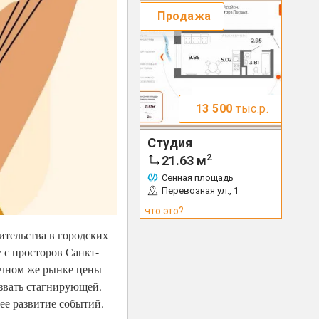
Продажа
13 500
тыс.р.
Студия
2
21.63
м
Сенная площадь
Перевозная ул., 1
что это?
ительства в городских
 с просторов Санкт-
ичном же рынке цены
звать стагнирующей.
ее развитие событий.