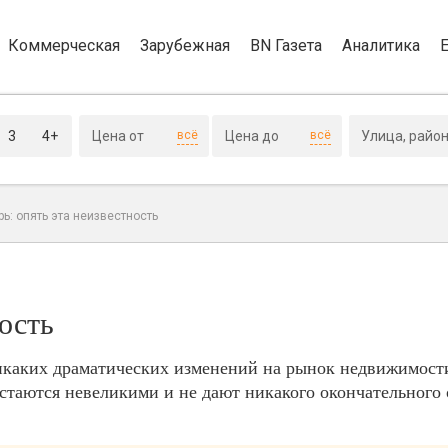
Коммерческая
Зарубежная
BN Газета
Аналитика
3
4+
всё
всё
рь: опять эта неизвестность
ость
икаких драматических изменений на рынок недвижимост
остаются невеликими и не дают никакого окончательного 