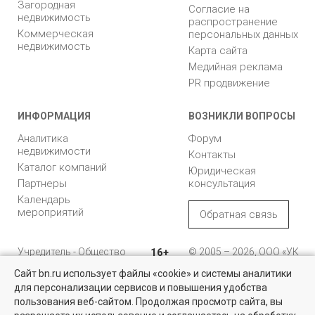
Загородная
Согласие на
недвижимость
распространение
Коммерческая
персональных данных
недвижимость
Карта сайта
Медийная реклама
PR продвижение
ИНФОРМАЦИЯ
ВОЗНИКЛИ ВОПРОСЫ
Аналитика
Форум
недвижимости
Контакты
Каталог компаний
Юридическая
Партнеры
консультация
Календарь
мероприятий
Обратная связь
Учредитель - Общество
16+
© 2005 – 2026, ООО «УК
с ограниченной
«БН»
Сайт bn.ru использует файлы «cookie» и системы аналитики
ответственностью
"Управляющая
196105, Санкт-
для персонализации сервисов и повышения удобства
Найти квартиру - это просто!
компания "Бюллетень
Петербург, пр. Юрия
пользования веб-сайтом. Продолжая просмотр сайта, вы
недвижимости"
Гагарина, 1
Выбирайте среди 14 тысяч проверенных вариантов на вторичом