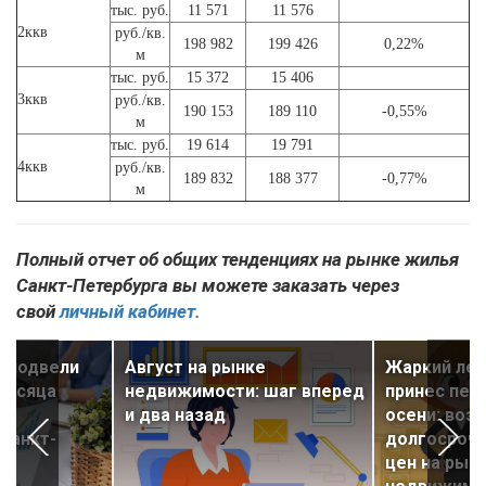
тыс. руб.
11 571
11 576
2ккв
руб./кв.
198 982
199 426
0,22%
м
тыс. руб.
15 372
15 406
3ккв
руб./кв.
190 153
189 110
-0,55%
м
тыс. руб.
19 614
19 791
4ккв
руб./кв.
189 832
188 377
-0,77%
м
Полный отчет об общих тенденциях на рынке жилья
Санкт-Петербурга вы можете заказать через
свой
личный кабинет.
u подвели
Август на рынке
Жаркий лет
месяца
недвижимости: шаг вперед
принес пер
е
и два назад
осени: воз
Санкт-
долгосроч
цен на рын