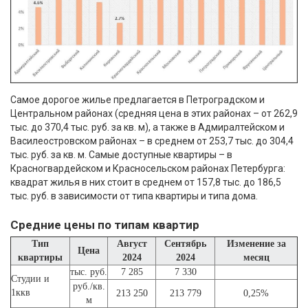
Самое дорогое жилье предлагается в Петроградском и
Центральном районах (средняя цена в этих районах – от 262,9
тыс. до 370,4 тыс. руб. за кв. м), а также в Адмиралтейском и
Василеостровском районах – в среднем от 253,7 тыс. до 304,4
тыс. руб. за кв. м. Самые доступные квартиры – в
Красногвардейском и Красносельском районах Петербурга:
квадрат жилья в них стоит в среднем от 157,8 тыс. до 186,5
тыс. руб. в зависимости от типа квартиры и типа дома.
Средние цены по типам квартир
Тип
Август
Сентябрь
Изменение за
Цена
квартиры
2024
2024
месяц
тыс. руб.
7 285
7 330
Студии и
руб./кв.
1ккв
213 250
213 779
0,25%
м