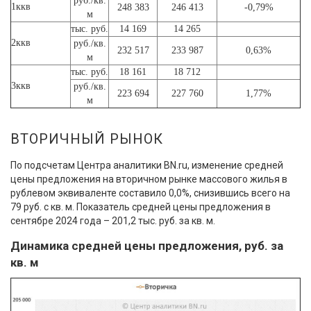
руб./кв.
1ккв
248 383
246 413
-0,79%
м
тыс. руб.
14 169
14 265
2ккв
руб./кв.
232 517
233 987
0,63%
м
тыс. руб.
18 161
18 712
3ккв
руб./кв.
223 694
227 760
1,77%
м
ВТОРИЧНЫЙ РЫНОК
По подсчетам Центра аналитики BN.ru, изменение средней
цены предложения на вторичном рынке массового жилья в
рублевом эквиваленте составило 0,0%, снизившись всего на
79 руб. с кв. м. Показатель средней цены предложения в
сентябре 2024 года – 201,2 тыс. руб. за кв. м.
Динамика средней цены предложения, руб. за
кв. м