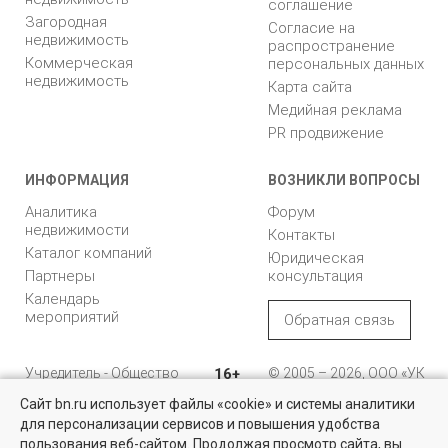
соглашение
Загородная
Согласие на
недвижимость
распространение
Коммерческая
персональных данных
недвижимость
Карта сайта
Медийная реклама
PR продвижение
ИНФОРМАЦИЯ
ВОЗНИКЛИ ВОПРОСЫ
Аналитика
Форум
недвижимости
Контакты
Каталог компаний
Юридическая
Партнеры
консультация
Календарь
мероприятий
Обратная связь
Учредитель - Общество
16+
© 2005 – 2026, ООО «УК
с ограниченной
«БН»
Сайт bn.ru использует файлы «cookie» и системы аналитики
ответственностью
"Управляющая
196105, Санкт-
для персонализации сервисов и повышения удобства
Найти квартиру - это просто!
компания "Бюллетень
Петербург, пр. Юрия
пользования веб-сайтом. Продолжая просмотр сайта, вы