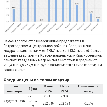
Самое дорогое строящееся жилье предлагается в
Петроградском и Центральном районах. Средняя цена
квадрата жилья в них – от 478,7 тыс. до 533,2 тыс. руб. Самые
дешевые квартиры – в Красногвардейском и Красносельском
районах, квадратный метр жилья в них стоит в среднем от
202,3 тыс. до 267,9 тыс. руб. в зависимости от типа квартиры и
класса жилья.
Средние цены по типам квартир
Тип
Июнь
Июль
Изменение за
Цена
квартиры
2024
2024
месяц
тыс. руб.
8 215
7 904
Студии и 1ккв
руб./кв.
252 840
252 194
-0,26%
м