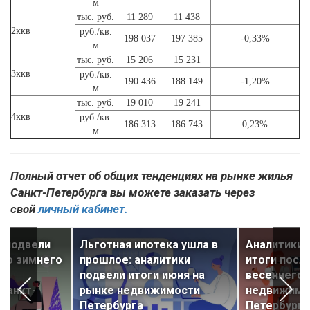
м
тыс. руб.
11 289
11 438
2ккв
руб./кв.
198 037
197 385
-0,33%
м
тыс. руб.
15 206
15 231
3ккв
руб./кв.
190 436
188 149
-1,20%
м
тыс. руб.
19 010
19 241
4ккв
руб./кв.
186 313
186 743
0,23%
м
Полный отчет об общих тенденциях на рынке жилья
Санкт-Петербурга вы можете заказать через
свой
личный кабинет.
u подвели
Льготная ипотека ушла в
Аналитики 
его зимнего
прошлое: аналитики
итоги посл
ке
подвели итоги июня на
весеннего 
Санкт-
рынке недвижимости
недвижимо
Петербурга
Петербурга