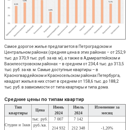
Самое дорогое жилье предлагается в Петроградском и
Центральном районах (средняя цена в этих районах – от 252,9
тыс. до 370,9 тыс. руб. за кв. м), а также в Адмиралтейском и
Василеостровском районах – в среднем от 234,4 тыс. до 313,5
тыс. руб. за кв. м. Самые доступные квартиры – в
Красногвардейском и Красносельском районах Петербурга,
квадрат жилья в них стоит в среднем от 158,6 тыс. до 188,2
тыс. руб. в зависимости от типа квартиры и типа дома.
Средние цены по типам квартир
Тип
Июнь
Июль
Изменение за
Цена
квартиры
2024
2024
месяц
тыс. руб.
7 007
7 142
Студии и 1ккв
руб./кв.
214 932
212 348
-1,20%