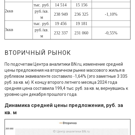
тыс. руб.
14 514
15 156
2ккв
руб./кв.
238 949
236 325
-1,10%
м
тыс. руб.
19 456
19 181
3ккв
руб./кв.
232 337
231 060
-0,55%
м
ВТОРИЧНЫЙ РЫНОК
По подсчетам Центра аналитики BN.ru, изменение средней
цены предложения на вторичном рынке массового жилья в
рублевом эквиваленте составило -1,64% (это заметные 3 335
руб. за кв. м). К концу второго летнего месяца 2024 года
средняя цена составила 199,4 тыс. руб. за кв. м, вернувшись к
уровню цен декабря прошлого года.
Динамика средней цены предложения, руб. за
кв. м