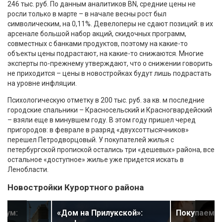
246 тыс. руб. По данным аналитиков BN, средние цены не
росли только в марте – в начале весны рост был
символическим, на 0,11%. Девелоперы не сдают позиций: в их
арсенале большой набор акций, скидочных программ,
совместных с банками продуктов, поэтому на какие-то
объекты цены подрастают, на какие-то снижаются. Многие
эксперты по-прежнему утверждают, что о снижении говорить
не приходится – цены в новостройках будут лишь подрастать
на уровне инфляции.
Психологическую отметку в 200 тыс. руб. за кв. м последние
городские спальники – Красносельский и Красногвардейский
– взяли еще в минувшем году. В этом году пришел черед
пригородов: в феврале в разряд «двухсоттысячников»
перешел Петродворцовый. У покупателей жилья с
петербургской пропиской остались три «дешевых» района, все
остальное «доступное» жилье уже придется искать в
Ленобласти.
Новостройки Курортного района
имум:
«Дом на Прилукской»:
Покупаем к