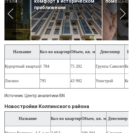
 устали
комфорт в историческом
помощью з
приближении
Название
Кол-во квартир
Объем, кв. м
Девелопер
Кл
Курортный квартал
1 784
75 202
Группа Самолет
Ком
Лисино
795
43 992
Унистрой
Ком
Источник: Центр аналитики BN
Новостройки Колпинского района
Название
Кол-во квартир
Объем, кв. м
Девелопер