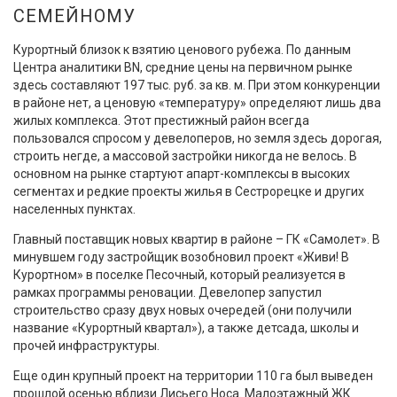
СЕМЕЙНОМУ
Курортный близок к взятию ценового рубежа. По данным
Центра аналитики BN, средние цены на первичном рынке
здесь составляют 197 тыс. руб. за кв. м. При этом конкуренции
в районе нет, а ценовую «температуру» определяют лишь два
жилых комплекса. Этот престижный район всегда
пользовался спросом у девелоперов, но земля здесь дорогая,
строить негде, а массовой застройки никогда не велось. В
основном на рынке стартуют апарт-комплексы в высоких
сегментах и редкие проекты жилья в Сестрорецке и других
населенных пунктах.
Главный поставщик новых квартир в районе – ГК «Самолет». В
минувшем году застройщик возобновил проект «Живи! В
Курортном» в поселке Песочный, который реализуется в
рамках программы реновации. Девелопер запустил
строительство сразу двух новых очередей (они получили
название «Курортный квартал»), а также детсада, школы и
прочей инфраструктуры.
Еще один крупный проект на территории 110 га был выведен
прошлой осенью вблизи Лисьего Носа. Малоэтажный ЖК