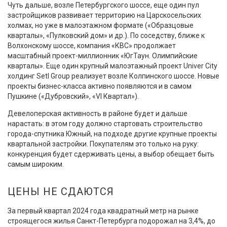
Чуть дальше, возле Петербургского шоссе, еще один пул
застройщиков развивает территорию на Царскосельских
холмах, но уже в малоэтажном формате («Образцовые
кварталы», «Пулковский дом» и др.). По соседству, ближе к
Волхонскому шоссе, компания «КВС» продолжает
масштабный проект-миллионник «ЮгТаун. Олимпийские
кварталы». Еще один крупный малоэтажный проект Univer City
холдинг Setl Group реализует возле Колпинского шоссе. Новые
проекты бизнес-класса активно появляются и в самом
Пушкине («Дубровский», «VI Квартал»).
Девелоперская активность в районе будет и дальше
нарастать: в этом году должно стартовать строительство
города-спутника Южный, на подходе другие крупные проекты
квартальной застройки. Покупателям это только на руку:
конкуренция будет сдерживать цены, а выбор обещает быть
самым широким.
ЦЕНЫ НЕ СДАЮТСЯ
За первый квартал 2024 года квадратный метр на рынке
строящегося жилья Санкт-Петербурга подорожал на 3,4%, до