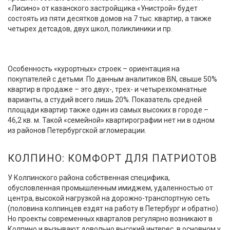
«Лисино» от казанского застройщика «Унистрой» будет
состоять из пяти десятков домов на 7 тыс. квартир, а также
четырех детсадов, двух школ, поликлиники и пр.
Особенность «курортных» строек – ориентация на
покупателей с детьми. По данным аналитиков BN, свыше 50%
квартир в продаже – это двух-, трех- и четырехкомнатные
варианты, а студий всего лишь 20%. Показатель средней
площади квартир также один из самых высоких в городе –
46,2 кв. м. Такой «семейной» квартирографии нет ни в одном
из районов Петербургской агломерации.
КОЛПИНО: КОМФОРТ ДЛЯ ПАТРИОТОВ
У Колпинского района собственная специфика,
обусловленная промышленным имиджем, удаленностью от
центра, высокой нагрузкой на дорожно-транспортную сеть
(половина колпинцев ездят на работу в Петербург и обратно).
Но проекты современных кварталов регулярно возникают в
Колпино и вызывают довольно высокий интерес, в основном у