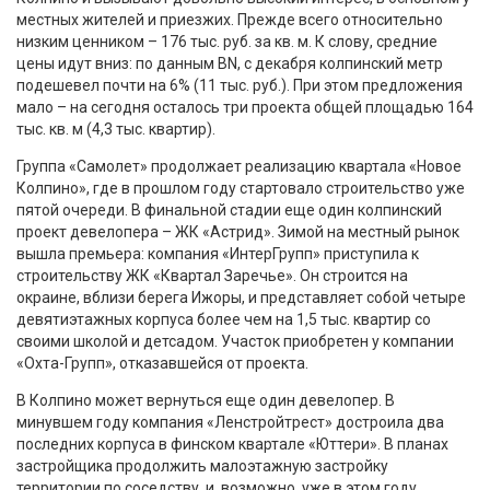
местных жителей и приезжих. Прежде всего относительно
низким ценником – 176 тыс. руб. за кв. м. К слову, средние
цены идут вниз: по данным BN, с декабря колпинский метр
подешевел почти на 6% (11 тыс. руб.). При этом предложения
мало – на сегодня осталось три проекта общей площадью 164
тыс. кв. м (4,3 тыс. квартир).
Группа «Самолет» продолжает реализацию квартала «Новое
Колпино», где в прошлом году стартовало строительство уже
пятой очереди. В финальной стадии еще один колпинский
проект девелопера – ЖК «Астрид». Зимой на местный рынок
вышла премьера: компания «ИнтерГрупп» приступила к
строительству ЖК «Квартал Заречье». Он строится на
окраине, вблизи берега Ижоры, и представляет собой четыре
девятиэтажных корпуса более чем на 1,5 тыс. квартир со
своими школой и детсадом. Участок приобретен у компании
«Охта-Групп», отказавшейся от проекта.
В Колпино может вернуться еще один девелопер. В
минувшем году компания «Ленстройтрест» достроила два
последних корпуса в финском квартале «Юттери». В планах
застройщика продолжить малоэтажную застройку
территории по соседству, и, возможно, уже в этом году.