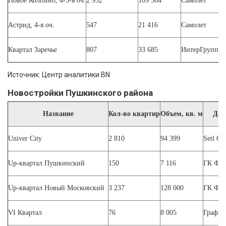
Новое Колпино, 4-5-я оч.
2 952
109 304
Самолет
Ст
Астрид, 4-я оч.
547
21 416
Самолет
К
Квартал Заречье
807
33 685
ИнтерГрупп
К
Источник: Центр аналитики BN
Новостройки Пушкинского района
Название
Кол-во квартир
Объем, кв. м
Дев
Univer City
2 810
94 399
Setl Gr
Up-квартал Пушкинский
150
7 116
ГК ФС
Up-квартал Новый Московский
3 237
128 000
ГК ФС
VI Квартал
76
8 005
Графит