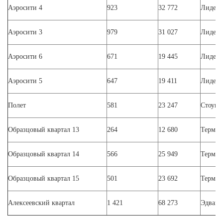
Аэросити 4
923
32 772
Лидер 
Аэросити 3
979
31 027
Лидер 
Аэросити 6
671
19 445
Лидер 
Аэросити 5
647
19 411
Лидер 
Полет
581
23 247
Стоун
Образцовый квартал 13
264
12 680
Термин
Образцовый квартал 14
566
25 949
Термин
Образцовый квартал 15
501
23 692
Термин
Алексеевский квартал
1 421
68 273
Эдванс