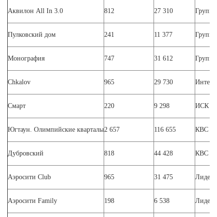
Аквилон All In 3.0
812
27 310
Группа
Пулковский дом
241
11 377
Группа
Монография
747
31 612
Группа
Chkalov
965
29 730
ИнтерГ
Смарт
220
9 298
ИСК В
Югтаун. Олимпийские кварталы
2 657
116 655
КВС
Дубровский
818
44 428
КВС
Аэросити Club
965
31 475
Лидер 
Аэросити Family
198
6 538
Лидер 