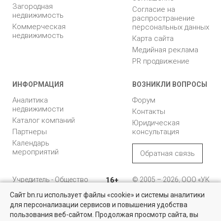
Загородная
Согласие на
недвижимость
распространение
Коммерческая
персональных данных
недвижимость
Карта сайта
Медийная реклама
PR продвижение
ИНФОРМАЦИЯ
ВОЗНИКЛИ ВОПРОСЫ
Аналитика
Форум
недвижимости
Контакты
Каталог компаний
Юридическая
Партнеры
консультация
Календарь
мероприятий
Обратная связь
Учредитель - Общество
16+
© 2005 – 2026, ООО «УК
с ограниченной
«БН»
Сайт bn.ru использует файлы «cookie» и системы аналитики
ответственностью
"Управляющая
196105, Санкт-
для персонализации сервисов и повышения удобства
Квартиры на вторичном рынке
компания "Бюллетень
Петербург, пр. Юрия
пользования веб-сайтом. Продолжая просмотр сайта, вы
недвижимости"
Гагарина, 1
Более 10 тысяч квартир в Санкт-Петербурге и области от