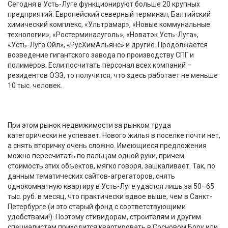
Сегодня в Усть-Луге функционируют больше 20 крупных
предприятий: Европейский северный терминал, Балтийский
химический комплекс, «Ультрамар», «Новые коммунальные
технологии», «Ростерминалуголь», «Новатэк Усть-Луга»,
«Усть-Луга Ойл», «РусХимАльянс» и другие. Продолжается
возведение гигантского завода по производству СПГ и
полимеров. Если посчитать персонал всех компаний –
резидентов ОЭЗ, то получится, что здесь работает не меньше
10 тыс. человек.
При этом рынок недвижимости за рынком труда
категорически не успевает. Нового жилья в поселке почти нет,
а снять вторичку очень сложно. Имеющиеся предложения
можно пересчитать по пальцам одной руки, причем
стоимость этих объектов, мягко говоря, зашкаливает. Так, по
данным тематических сайтов-агрегаторов, снять
однокомнатную квартиру в Усть-Луге удастся лишь за 50–65
тыс. руб. в месяц, что практически вдвое выше, чем в Санкт-
Петербурге (и это старый фонд с соответствующими
удобствами!). Поэтому стивидорам, строителям и другим
специалистам приходится квартировать в Сосновом Бору или