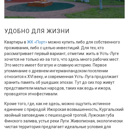
УДОБНО ДЛЯ ЖИЗНИ
Квартиры в
ЖК «Порт»
можно купить либо для собственного
проживания, либо с целью инвестиций. Для тех, кто
рассматривает первый вариант, отметим: жить в Усть-Луге
хочется не только из-за того, что здесь много рабочих мест.
Это место имеет богатую и славную историю. Первое
упоминание о древнем ингерманландском поселении
относится к XVI веку, и современная Усть-Луга продолжает
хранить память об ушедших эпохах. Тут до сих пор живут
представители малых народов, таких как водь и ижора,
проводятся этнофестивали.
Кроме того, где, как не здесь, можно ощутить истинное
единение с природой: Ижорская возвышенность, Кургальский
хвойный заповедник с пешеходной тропой, Лужская губа
Финского залива, устье реки Луги. Живописная, экологически
чистая территория предлагает идеальные условия для