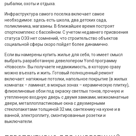
рыбалки, охоты и отдыха.
Инфраструктура самого поселка включает самое
необходимое: здесь есть школа, два детских сада,
поликлиника, магазины. В ближайшее время построят
спорткомплекс с бассейном. С учетом недавнего присвоения
статуса ОЭЗ нет сомнений, что строительство объектов
социальной сферы скоро пойдет более динамично.
Если вы намерены купить жилье для себя, то имеет смысл
выбрать разработанную девелопером Yond программу
«Новосел». Вы получаете недвижимость, в которую сразу
можно въехать и жить. Готовый полноценный ремонт
включает: натяжные потолки, напольное покрытие (в жилых
комнатах – ламинат, в мокрых зонах – керамическую плитку),
флизелиновые обои под окраску светлых тонов, прочную и
утепленную входную дверь с двумя замками; межкомнатные
двери, металлопластиковые окна с двухмерными
стеклопакетами толщиной 32 мм, сантехнику на кухне и в
ванной, электроплиту, смонтированные розетки и
выключатели.