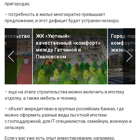
пригородах;
– потребность в жилье многократно превышает
предложение, и этот дефицит будет устранен нескоро;
роительство
ЖК «Уютный»:
Город-парк
дях
качественный «комфорт»
комфортна
между Гатчиной и
жизнь на п
Павловском
– еще на этапе строительства можно включить в ипотеку
отделку, а также мебель и технику;
– объект аккредитован в крупных российских банках, где
можно оформить разные виды льготной ипотеки:
с господдержкой, для IT-специалистов, семейную, военную и
сельскую.
Если у вас уже есть опыт инвестирования, например,