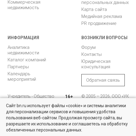
Коммерческая
персональных данных
недвижимость
Карта сайта
Медийная реклама
PR продвижение
ИНФОРМАЦИЯ
ВОЗНИКЛИ ВОПРОСЫ
Аналитика
Форум
недвижимости
Контакты
Каталог компаний
Юридическая
Партнеры
консультация
Календарь
мероприятий
Обратная связь
Учредитель - Общество
16+
© 2005 – 2026, ООО «УК
с ограниченной
«БН»
Сайт bn.ru использует файлы «cookie» и системы аналитики
ответственностью
"Управляющая
196105, Санкт-
для персонализации сервисов и повышения удобства
компания "Бюллетень
Петербург, пр. Юрия
Недвижимость за городом
пользования веб-сайтом. Продолжая просмотр сайта, вы
недвижимости"
Гагарина, 1
разрешаете их использование и соглашаетесь на обработку
Выбирайте среди тысяч проверенных объявлений в Ленобласти
обезличенных персональных данных.
8 (812) 331-93-56