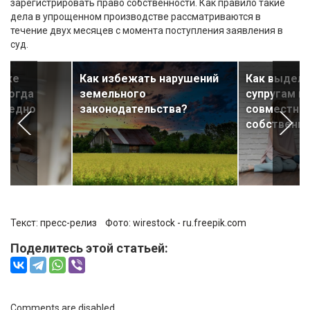
зарегистрировать право собственности. Как правило такие
дела в упрощенном производстве рассматриваются в
течение двух месяцев с момента поступления заявления в
суд.
даже
Как избежать нарушений
Как выдели
 когда
земельного
супругам и
вредно
законодательства?
совместно
собственно
Текст: пресс-релиз Фото:
wirestock - ru.freepik.com
Поделитесь этой статьей:
Comments are disabled