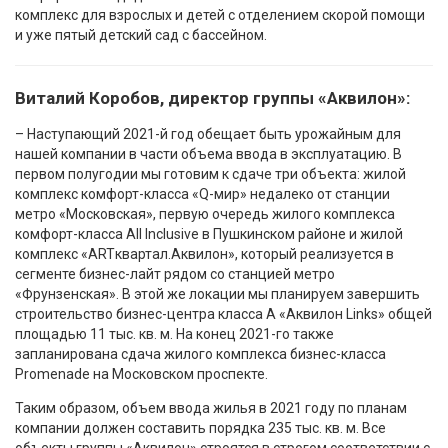
комплекс для взрослых и детей с отделением скорой помощи
и уже пятый детский сад с бассейном.
Виталий Коробов, директор группы «Аквилон»:
– Наступающий 2021-й год обещает быть урожайным для
нашей компании в части объема ввода в эксплуатацию. В
первом полугодии мы готовим к сдаче три объекта: жилой
комплекс комфорт-класса «Q-мир» недалеко от станции
метро «Московская», первую очередь жилого комплекса
комфорт-класса All Inclusive в Пушкинском районе и жилой
комплекс «ARTквартал.Аквилон», который реализуется в
сегменте бизнес-лайт рядом со станцией метро
«Фрунзенская». В этой же локации мы планируем завершить
строительство бизнес-центра класса А «Аквилон Links» общей
площадью 11 тыс. кв. м. На конец 2021-го также
запланирована сдача жилого комплекса бизнес-класса
Promenade на Московском проспекте.
Таким образом, объем ввода жилья в 2021 году по планам
компании должен составить порядка 235 тыс. кв. м. Все