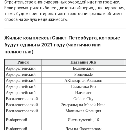
Строительство анонсированных очередей идет по графику.
Если рассматривать более длительный период планирования,
то мы будем ориентироваться на состояние рынка и объемы
спроса на жилую недвижимость.
Жилые комплексы Санкт-Петербурга, которые
будут сданы в 2021 году (частично или
полностью)
Район
Название ЖК
Адмиралтейский
Болконский
Адмиралтейский
Promenade
Адмиралтейский
ARTквартал.Аквилон
Адмиралтейский
Галактика Pro
Адмиралтейский
Идеалист
Василеостровский
Golden City
Василеостровский
Эмеральд на Малой Неве
Василеостровский
Маленькая Франция
Выборгский
Институтский, 16
Выборгский
Дом на Ярославском