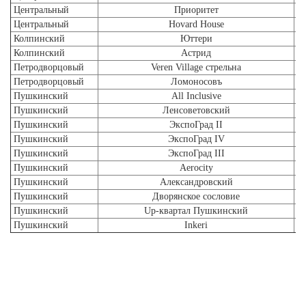
Центральный
Приоритет
Центральный
Hovard House
Колпинский
Юттери
Колпинский
Астрид
Петродворцовый
Veren Village стрельна
Петродворцовый
Ломоносовъ
Пушкинский
All Inclusive
Пушкинский
Ленсоветовский
Пушкинский
ЭкспоГрад II
Пушкинский
ЭкспоГрад IV
Пушкинский
ЭкспоГрад III
Пушкинский
Aerocity
Пушкинский
Александровский
Пушкинский
Дворянское сословие
Пушкинский
Up-квартал Пушкинский
Пушкинский
Inkeri