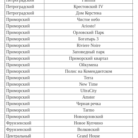
Петроградский
Familia
Петроградский
Крестовский IV
Петроградский
Дом Керстена
Приморский
Чистое небо
Приморский
Ariosto!
А
Приморский
Орловский Парк
Приморский
Богатырь 3
Приморский
Riviere Noire
Л
Приморский
Заповедный парк
Л
Приморский
Приморский квартал
Приморский
Ойкумена
Приморский
Полис на Комендантском
Приморский
Terra
Приморский
New Time
Приморский
UltraCity
Приморский
Amster
Приморский
Черная речка
Приморский
Tarmo
Приморский
Новоорловский
Фрунзенский
Новое Купчино
Фрунзенский
Волковский
Центральный
Grand House