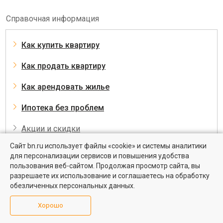
Справочная информация
Как купить квартиру
Как продать квартиру
Как арендовать жилье
Ипотека без проблем
Акции и скидки
Сайт bn.ru использует файлы «cookie» и системы аналитики
для персонализации сервисов и повышения удобства
Квартиры на вторичном рынке
О районах города и области
пользования веб-сайтом. Продолжая просмотр сайта, вы
Более 10 тысяч квартир в Санкт-Петербурге и области от
разрешаете их использование и соглашаетесь на обработку
Все типы и серии домов
собственников и агентств недвижимости
обезличенных персональных данных.
все пошаговые инструкции
Посмотреть
Хорошо