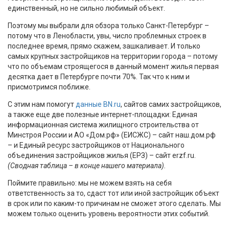
единственный, но не сильно любимый объект.
Поэтому мы выбрали для обзора только Санкт-Петербург –
потому что в Ленобласти, увы, число проблемных строек в
последнее время, прямо скажем, зашкаливает. И только
самых крупных застройщиков на территории города – потому
что по объемам строящегося в данный момент жилья первая
десятка дает в Петербурге почти 70%. Так что к ним и
присмотримся поближе.
С этим нам помогут
данные BN.ru
, сайтов самих застройщиков,
а также еще две полезные интернет-площадки: Единая
информационная система жилищного строительства от
Минстроя России и АО «Дом.рф» (ЕИСЖС) – сайт наш.дом.рф
– и Единый ресурс застройщиков от Национального
объединения застройщиков жилья (ЕРЗ) – сайт erzf.ru.
(Сводная таблица – в конце нашего материала).
Поймите правильно: мы не можем взять на себя
ответственность за то, сдаст тот или иной застройщик объект
в срок или по каким-то причинам не сможет этого сделать. Мы
можем только оценить уровень вероятности этих событий.