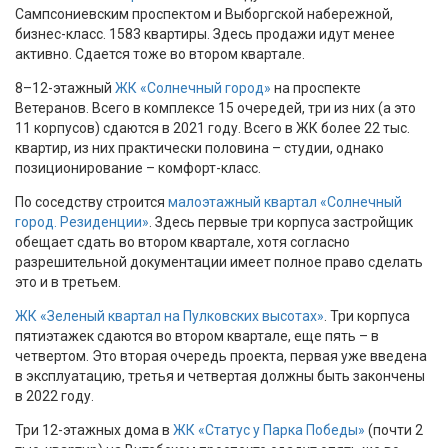
Сампсониевским проспектом и Выборгской набережной,
бизнес-класс. 1583 квартиры. Здесь продажи идут менее
активно. Сдается тоже во втором квартале.
8–12-этажный
ЖК «Солнечный город»
на проспекте
Ветеранов. Всего в комплексе 15 очередей, три из них (а это
11 корпусов) сдаются в 2021 году. Всего в ЖК более 22 тыс.
квартир, из них практически половина – студии, однако
позиционирование – комфорт-класс.
По соседству строится
малоэтажный квартал «Солнечный
город. Резиденции»
. Здесь первые три корпуса застройщик
обещает сдать во втором квартале, хотя согласно
разрешительной документации имеет полное право сделать
это и в третьем.
ЖК «Зеленый квартал на Пулковских высотах»
. Три корпуса
пятиэтажек сдаются во втором квартале, еще пять – в
четвертом. Это вторая очередь проекта, первая уже введена
в эксплуатацию, третья и четвертая должны быть закончены
в 2022 году.
Три 12-этажных дома в
ЖК «Статус у Парка Победы»
(почти 2