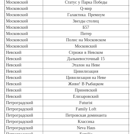
Московский
Статус у Парка Победы
Московский
Q-мир
Московский
Галактика. Премиум
Московский
Звезды столиц
Московский
Б57
Московский
Питер
Московский
Полис на Московском
Московский
Московский
Невский
Стрижи в Невском
Невский
Дальневосточный 15
Невский
Эталон на Неве
Невский
Цивилизация
Л
Невский
Цивилизация на Неве
Л
Невский
Живи! В Рыбацком
Невский
Приневский
Невский
Елизаровский
Петроградский
Futurist
Петроградский
Family Loft
Петроградский
Петровская доминанта
Петроградский
Классика
Петроградский
Neva Haus
Л