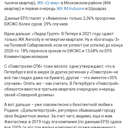
тысячи квартир),
ЖК «Q-мир»
в Московском районе (846
квартир) и первая очередь
ЖК All Inclusive
в Шушарах.
Данные ЕРЗ гласят: у «Аквилона» только 2,36% просрочки.
ЕИСЖС более суров: 29% случаев.
Идем дальше: «Лидер Групп». В Питере в 2021 году сдают
только ЖК Aerocity в четвертом квартале. Ну и «Богатырь-3»
на Полевой Сабировской, если не успеют (не успели) до конца
2020-го. 18% переноса сроков по ЕИСЖС и 13,68% по ЕРЗ.
Комментарии излишни.
С «Главстроем-СПб» тоже весело: одни утверждают, что в
Петербурге всё в ажуре (в других регионах у «Главстроя» не
всё так гладко даже на бумаге), другие – что имеется «35%
случаев». Опять же – как считать. В Петербурге «Главстрой»
обязуется ввести в третьем квартале очередную очередь
своей «Северной долины».
А вот дальше – уже совсем песня о безответной любви к
Родине. «Дальпитерстрой», регулярно сбывающий городу
свое бюджетное жилье. За счет чего, видимо, еще и жив.
Фантастика: в 2019 году эта компания (по данным ЕРЗ) сдала
все 100% (а это три жилых комплекса) позже намеченного