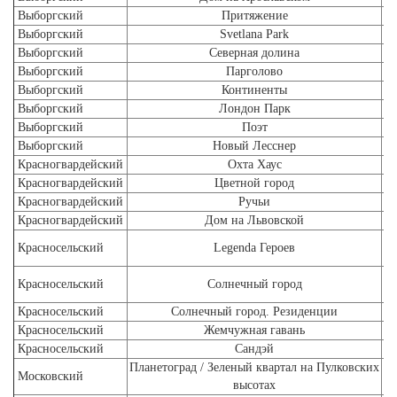
Выборгский
Притяжение
Выборгский
Svetlana Park
Выборгский
Северная долина
Выборгский
Парголово
Выборгский
Континенты
Выборгский
Лондон Парк
Выборгский
Поэт
Выборгский
Новый Лесснер
Красногвардейский
Охта Хаус
Красногвардейский
Цветной город
Л
Красногвардейский
Ручьи
Л
Красногвардейский
Дом на Львовской
Красносельский
Legenda Героев
Красносельский
Солнечный город
Красносельский
Солнечный город. Резиденции
Красносельский
Жемчужная гавань
Б
Красносельский
Сандэй
Планетоград / Зеленый квартал на Пулковских
Московский
высотах