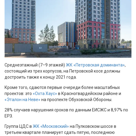
Среднеэтажный (7–9 этажей)
ЖК «Петровская доминанта»
,
состоящий из трех корпусов, на Петровской косе должны
достроить также к концу 2021 года.
Кроме того, сдаются первые очереди более масштабных
проектов: это
«Охта Хаус»
в Красногвардейском районе и
«Эталон на Неве»
на проспекте Обуховской Обороны.
28% случаев нарушения сроков по данным ЕИСЖС и 8,97% по
ЕРЗ.
Группа ЦДС в
ЖК «Московский»
на Пулковском шоссе в
третьем квартале планирует сдать пятую, последнюю