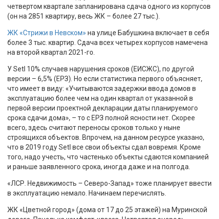
четвертом квартале запланирована сдача одного из корпусов
(он на 2851 квартиру, весь ЖК – более 27 тыс.).
ЖК «Стрижи в Невском»
на улице Бабушкина включает в себя
более 3 тыс. квартир. Сдача всех четырех корпусов намечена
на второй квартал 2021-го.
У Setl 10% случаев нарушения сроков (ЕИСЖС), по другой
версии – 6,5% (ЕРЗ). Но если статистика первого объясняет,
что имеет в виду: «Учитываются задержки ввода домов в
эксплуатацию более чем на один квартал от указанной в
первой версии проектной декларации даты планируемого
срока сдачи дома», – то с ЕРЗ полной ясности нет. Скорее
всего, здесь считают переносы сроков только у ныне
строящихся объектов. Впрочем, на данном ресурсе указано,
что в 2019 году Setl все свои объекты сдал вовремя. Кроме
того, надо учесть, что частенько объекты сдаются компанией
и раньше заявленного срока, иногда даже и на полгода.
«ЛСР. Недвижимость – Северо-Запад» тоже планирует ввести
в эксплуатацию немало. Начинаем перечислять.
ЖК «Цветной город» (дома от 17 до 25 этажей) на Муринской