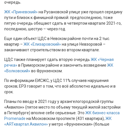
очередь.
ЖК «Приневский»
на Русановской улице уже прошел середину
пути и близок к финишной прямой: предпоследнюю, тоже
пятую очередь обещают сдать в четвертом квартале 2021-го,
последнюю, шестую – через год.
Еще один объект ЦДС в Невском районе почти на 2 тыс.
квартир –
ЖК «Елизаровский»
на улице Невзоровой –
заканчивают строительством во втором квартале.
ЦДС также планирует сдать вторую очередь
ЖК «Черная
речка»
в Приморском районе и закончить возведение
ЖК
«Волковский»
во Фрунзенском.
По информации ЕИСЖС, у ЦДС 11% случаев нарушения
сроков; ЕРЗ говорит о том, что всё абсолютно идеально и в
срок.
Планы по вводу в 2021 году у архангелогородской группы
«Аквилон» (пятое место по объему текущей жилой застройки
в Петербурге) вполне себе серьезные. Это
ЖК бизнес-класса
Promenade
на Московском проспекте (431 квартира),
ЖК
«ARTквартал.Аквилон»
у метро «Фрунзенская» (больше