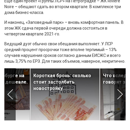
Еще один проект «Группы ЛСР» на Петроградке – ЖК Riviere
Noire – обещают сдать во втором квартале. В комплексе три
дома бизнес-класса.
И наконец, «Заповедный парк» – вновь комфортная панель. В
этом ЖК сдача первой очереди должна состояться в
четвертом квартале 2021-го.
Ведущий дуэт обычно свои обещания выполняет. У ЛСР
средний процент просрочки тоже вполне терпимый – 13%
случаев нарушения сроков согласно данным ЕИСЖС и всего
лишь 3,75% по ЕРЗ. Для таких объемов, наверное, некритично.
ербурге на
Короткая бронь: сколько
Что вслед 
ей дешевле.
стоит застолбить
говорят за
новостройку