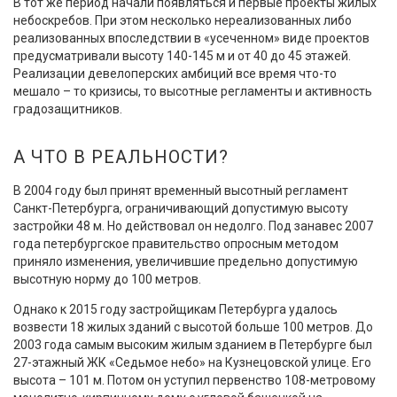
В тот же период начали появляться и первые проекты жилых
небоскребов. При этом несколько нереализованных либо
реализованных впоследствии в «усеченном» виде проектов
предусматривали высоту 140-145 м и от 40 до 45 этажей.
Реализации девелоперских амбиций все время что-то
мешало – то кризисы, то высотные регламенты и активность
градозащитников.
А ЧТО В РЕАЛЬНОСТИ?
В 2004 году был принят временный высотный регламент
Санкт-Петербурга, ограничивающий допустимую высоту
застройки 48 м. Но действовал он недолго. Под занавес 2007
года петербургское правительство опросным методом
приняло изменения, увеличившие предельно допустимую
высотную норму до 100 метров.
Однако к 2015 году застройщикам Петербурга удалось
возвести 18 жилых зданий с высотой больше 100 метров. До
2003 года самым высоким жилым зданием в Петербурге был
27-этажный ЖК «Седьмое небо» на Кузнецовской улице. Его
высота – 101 м. Потом он уступил первенство 108-метровому