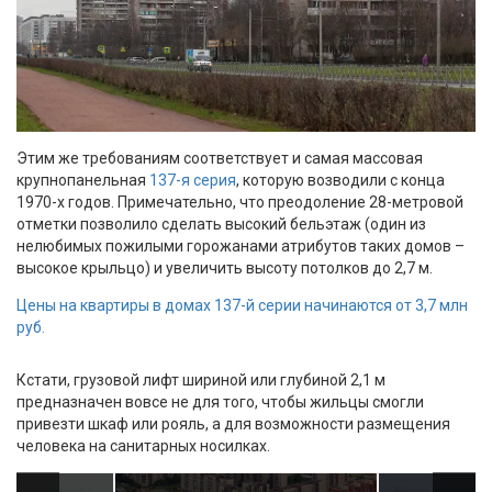
Этим же требованиям соответствует и самая массовая
крупнопанельная
137-я серия
, которую возводили с конца
1970-х годов. Примечательно, что преодоление 28-метровой
отметки позволило сделать высокий бельэтаж (один из
нелюбимых пожилыми горожанами атрибутов таких домов –
высокое крыльцо) и увеличить высоту потолков до 2,7 м.
Цены на квартиры в домах 137-й серии начинаются от 3,7 млн
руб.
Кстати, грузовой лифт шириной или глубиной 2,1 м
предназначен вовсе не для того, чтобы жильцы смогли
привезти шкаф или рояль, а для возможности размещения
человека на санитарных носилках.