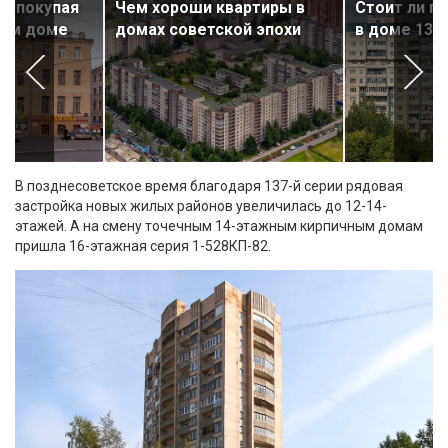
ь, покупая
Чем хороши квартиры в
Стоит ли п
ром доме
домах советской эпохи
в доме 137-
В позднесоветское время благодаря 137-й серии рядовая
застройка новых жилых районов увеличилась до 12-14-
этажей. А на смену точечным 14-этажным кирпичным домам
пришла 16-этажная серия 1-528КП-82.