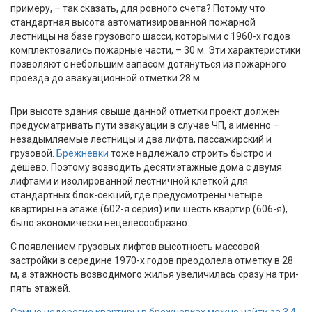
примеру, – так сказать, для ровного счета? Потому что
стандартная высота автоматизированной пожарной
лестницы на базе грузового шасси, которыми с 1960-х годов
комплектовались пожарные части, – 30 м. Эти характеристики
позволяют с небольшим запасом дотянуться из пожарного
проезда до эвакуационной отметки 28 м.
При высоте здания свыше данной отметки проект должен
предусматривать пути эвакуации в случае ЧП, а именно –
незадымляемые лестницы и два лифта, пассажирский и
грузовой.
Брежневки
тоже надлежало строить быстро и
дешево. Поэтому возводить десятиэтажные дома с двумя
лифтами и изолированной лестничной клеткой для
стандартных блок-секций, где предусмотрены четыре
квартиры на этаже (602-я серия) или шесть квартир (606-я),
было экономически нецелесообразно.
С появлением грузовых лифтов высотность массовой
застройки в середине 1970-х годов преодолела отметку в 28
м, а этажность возводимого жилья увеличилась сразу на три-
пять этажей.