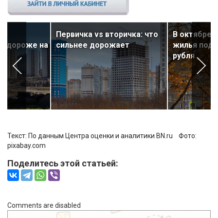
тр
Первичка vs вторичка: что
В октябре 
ал дороже на
сильнее дорожает
жилья подо
рубля
Текст: По данным Центра оценки и аналитики BN.ru Фото:
pixabay.com
Поделитесь этой статьей:
Comments are disabled