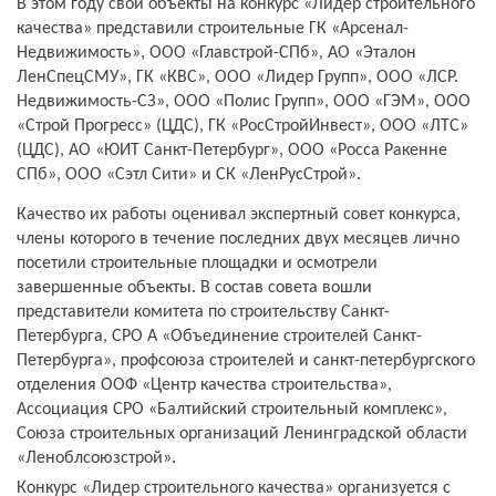
В этом году свои объекты на конкурс «Лидер строительного
качества» представили строительные ГК «Арсенал-
Недвижимость», ООО «Главстрой-СПб», АО «Эталон
ЛенСпецСМУ», ГК «КВС», ООО «Лидер Групп», ООО «ЛСР.
Недвижимость-СЗ», ООО «Полис Групп», ООО «ГЭМ», ООО
«Строй Прогресс» (ЦДС), ГК «РосСтройИнвест», ООО «ЛТС»
(ЦДС), АО «ЮИТ Санкт-Петербург», ООО «Росса Ракенне
СПб», ООО «Сэтл Сити» и СК «ЛенРусСтрой».
Качество их работы оценивал экспертный совет конкурса,
члены которого в течение последних двух месяцев лично
посетили строительные площадки и осмотрели
завершенные объекты. В состав совета вошли
представители комитета по строительству Санкт-
Петербурга, СРО А «Объединение строителей Санкт-
Петербурга», профсоюза строителей и санкт-петербургского
отделения ООФ «Центр качества строительства»,
Ассоциация СРО «Балтийский строительный комплекс»,
Союза строительных организаций Ленинградской области
«Леноблсоюзстрой».
Конкурс «Лидер строительного качества» организуется с