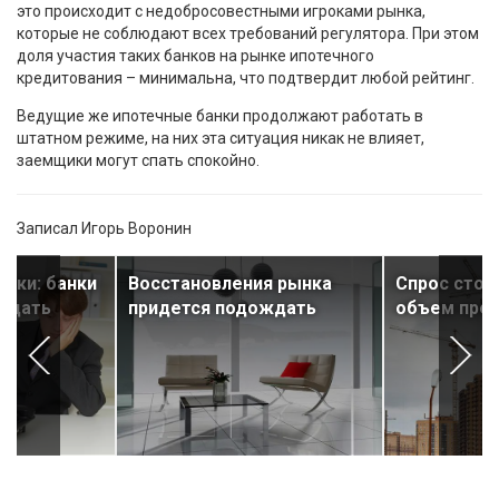
это происходит с недобросовестными игроками рынка,
которые не соблюдают всех требований регулятора. При этом
доля участия таких банков на рынке ипотечного
кредитования – минимальна, что подтвердит любой рейтинг.
Ведущие же ипотечные банки продолжают работать в
штатном режиме, на них эта ситуация никак не влияет,
заемщики могут спать спокойно.
Записал Игорь Воронин
еки: банки
Восстановления рынка
Спрос стоит
ждать
придется подождать
объем пре