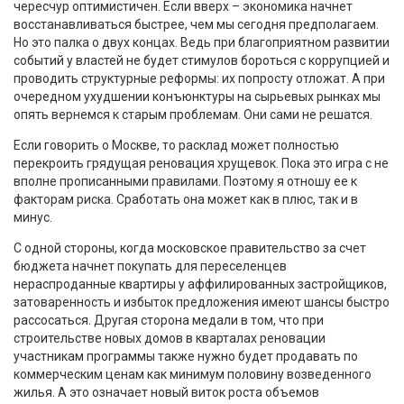
чересчур оптимистичен. Если вверх – экономика начнет
восстанавливаться быстрее, чем мы сегодня предполагаем.
Но это палка о двух концах. Ведь при благоприятном развитии
событий у властей не будет стимулов бороться с коррупцией и
проводить структурные реформы: их попросту отложат. А при
очередном ухудшении конъюнктуры на сырьевых рынках мы
опять вернемся к старым проблемам. Они сами не решатся.
Если говорить о Москве, то расклад может полностью
перекроить грядущая реновация хрущевок. Пока это игра с не
вполне прописанными правилами. Поэтому я отношу ее к
факторам риска. Сработать она может как в плюс, так и в
минус.
С одной стороны, когда московское правительство за счет
бюджета начнет покупать для переселенцев
нераспроданные квартиры у аффилированных застройщиков,
затоваренность и избыток предложения имеют шансы быстро
рассосаться. Другая сторона медали в том, что при
строительстве новых домов в кварталах реновации
участникам программы также нужно будет продавать по
коммерческим ценам как минимум половину возведенного
жилья. А это означает новый виток роста объемов