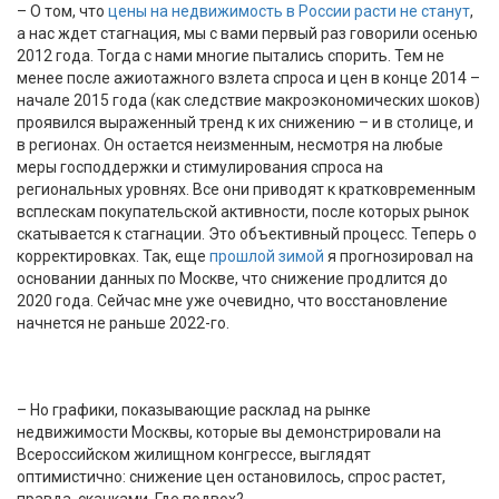
– О том, что
цены на недвижимость в России расти не станут
,
а нас ждет стагнация, мы с вами первый раз говорили осенью
2012 года. Тогда с нами многие пытались спорить. Тем не
менее после ажиотажного взлета спроса и цен в конце 2014 –
начале 2015 года (как следствие макроэкономических шоков)
проявился выраженный тренд к их снижению – и в столице, и
в регионах. Он остается неизменным, несмотря на любые
меры господдержки и стимулирования спроса на
региональных уровнях. Все они приводят к кратковременным
всплескам покупательской активности, после которых рынок
скатывается к стагнации. Это объективный процесс. Теперь о
корректировках. Так, еще
прошлой зимой
я прогнозировал на
основании данных по Москве, что снижение продлится до
2020 года. Сейчас мне уже очевидно, что восстановление
начнется не раньше 2022-го.
– Но графики, показывающие расклад на рынке
недвижимости Москвы, которые вы демонстрировали на
Всероссийском жилищном конгрессе, выглядят
оптимистично: снижение цен остановилось, спрос растет,