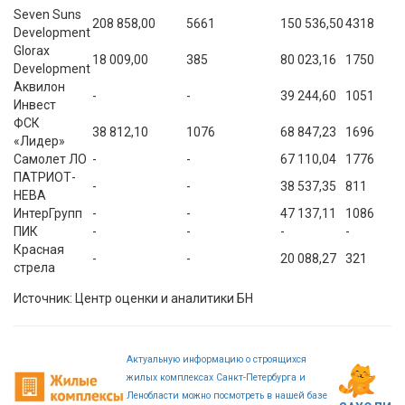
Seven Suns
208 858,00
5661
150 536,50
4318
Development
Glorax
18 009,00
385
80 023,16
1750
Development
Аквилон
-
-
39 244,60
1051
Инвест
ФСК
38 812,10
1076
68 847,23
1696
«Лидер»
Самолет ЛО
-
-
67 110,04
1776
ПАТРИОТ-
-
-
38 537,35
811
НЕВА
ИнтерГрупп
-
-
47 137,11
1086
ПИК
-
-
-
-
Красная
-
-
20 088,27
321
стрела
Источник: Центр оценки и аналитики БН
Актуальную информацию о строящихся
жилых комплексах Санкт-Петербурга и
Ленобласти можно посмотреть в нашей базе