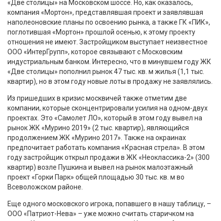
«Две столицы» на Московском шоссе. Но, как оказалось,
компания «Мортон», представлявшая проект и заявлявшая
наполеоновские планы по освоению рынка, а также ГК «ПИК»,
поглотившая «Мортон» прошлой осенью, к этому проекту
отношения не имеют. Застройщиком выступает неизвестное
ООО «ИнтерГрупп», которое связывают с Московским
индустриальным банком. Интересно, что в минувшем году ЖК
«Две столицы» пополнил рынок 47 тыс. кв. м жилья (1,1 тыс.
квартир), но в этом году новые лоты в продажу не заявлялись.
Из пришедших в кризис москвичей также отметим две
компании, которые сконцентрировали усилия на одном-двух
проектах. Это «Самолет ЛО», который в этом году вывел на
рынок ЖК «Мурино 2019» (2 тыс. квартир), являющийся
продолжением ЖК «Мурино 2017». Также на окраинах
предпочитает работать компания «Красная стрела». В этом
году застройщик открыл продажи в ЖК «Неоклассика-2» (300
квартир) возле Пушкина и вывел на рынок малоэтажный
проект «Горки Парк» общей площадью 30 тыс. кв. м во
Всеволожском районе.
Еще одного московского игрока, попавшего в нашу таблицу, –
ООО «Патриот-Нева» – уже можно считать старичком на