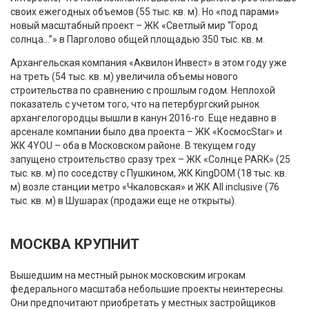
своих ежегодных объемов (55 тыс. кв. м). Но «под парами»
новый масштабный проект – ЖК «Светлый мир “Город
солнца...”» в Парголово общей площадью 350 тыс. кв. м.
Архангельская компания «Аквилон Инвест» в этом году уже
на треть (54 тыс. кв. м) увеличила объемы нового
строительства по сравнению с прошлым годом. Неплохой
показатель с учетом того, что на петербургский рынок
архангелогородцы вышли в канун 2016-го. Еще недавно в
арсенале компании было два проекта – ЖК «КосмосStar» и
ЖК 4YOU – оба в Московском районе. В текущем году
запущено строительство сразу трех – ЖК «Солнце PARK» (25
тыс. кв. м) по соседству с Пушкином, ЖК KingDOM (18 тыс. кв.
м) возле станции метро «Чкаловская» и ЖК All inclusive (76
тыс. кв. м) в Шушарах (продажи еще не открыты).
МОСКВА КРУПНИТ
Вышедшим на местный рынок московским игрокам
федерального масштаба небольшие проекты неинтересны.
Они предпочитают приобретать у местных застройщиков