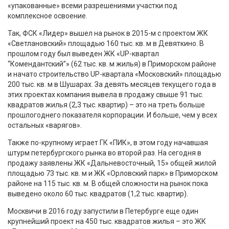
«упакованные» всеми разрешениями участки под
комплексное освоение.
Так, ФСК «Лидер» вышел на рынок в 2015-м с проектом ЖК
«Светлановский» площадью 160 тыс. кв. м в Девяткино. В
прошлом году был выведен ЖК «UP-квартал
“Комендантский”» (62 тыс. кв. м жилья) в Приморском районе
и начато строительство UP-квартала «Московский» площадью
200 тыс. кв. м в Шушарах. За девять месяцев текущего года в
этих проектах компания вывела в продажу свыше 91 тыс.
квадратов жилья (2,3 тыс. квартир) – это на треть больше
прошлогоднего показателя корпорации. И больше, чем у всех
остальных «варягов».
Также по-крупному играет ГК «ПИК», в этом году начавшая
штурм петербургского рынка во второй раз. На сегодня в
продажу заявлены ЖК «Дальневосточный, 15» общей жилой
площадью 73 тыс. кв. м и ЖК «Орловский парк» в Приморском
районе на 115 тыс. кв. м. В общей сложности на рынок пока
выведено около 60 тыс. квадратов (1,2 тыс. квартир).
Москвичи в 2016 году запустили в Петербурге еще один
крупнейший проект на 450 тыс. квадратов жилья – это ЖК