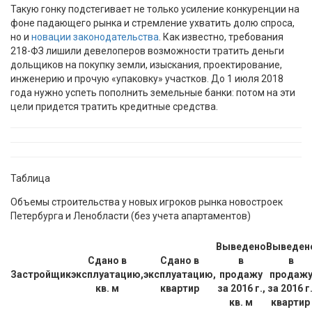
Такую гонку подстегивает не только усиление конкуренции на
фоне падающего рынка и стремление ухватить долю спроса,
но и
новации законодательства
. Как известно, требования
218-ФЗ лишили девелоперов возможности тратить деньги
дольщиков на покупку земли, изыскания, проектирование,
инженерию и прочую «упаковку» участков. До 1 июля 2018
года нужно успеть пополнить земельные банки: потом на эти
цели придется тратить кредитные средства.
Таблица
Объемы строительства у новых игроков рынка новостроек
Петербурга и Ленобласти (без учета апартаментов)
Выведено
Выведен
Сдано в
Сдано в
в
в
Застройщик
эксплуатацию,
эксплуатацию,
продажу
продаж
кв. м
квартир
за 2016 г.,
за 2016 г.
кв. м
квартир