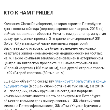
КТО К НАМ ПРИШЕЛ
Компания Glorax Development, которая строит в Петербурге
два с половиной года (первое разрешение – апрель 2015-го),
сейчас наращивает обороты. Этим летом девелопер запустил
сразу три крупных проекта. Это давно анонсированный ЖК
Golden City в западной части намывных территорий
Васильевского острова, где будет возведено несколько
кварталов жилой и коммерческой недвижимости на 450 тыс.
кв. м. Также компания занялась реновацией в историческом
центре: на Лиговском проспекте, 271 начал строиться ЖК
«Первый квартал» (106 тыс. кв. м), а на другой стороне трассы
– ЖК «Второй квартал» (80 тыс. кв. м).
Еще один объект по соседству
планируется запустить в конце
будущего года
(в общей сложности на 40 тыс. кв. м), а в 2019-
м – последний, самый крупный. На сегодня в портфеле
компании насчитывается шесть реализуемых в Петербурге
объектов (помимо трех вышеуказанных – ЖК «Английская
миля» на Петергофском шоссе, ЖК «Твин Хаус» в Купчино и