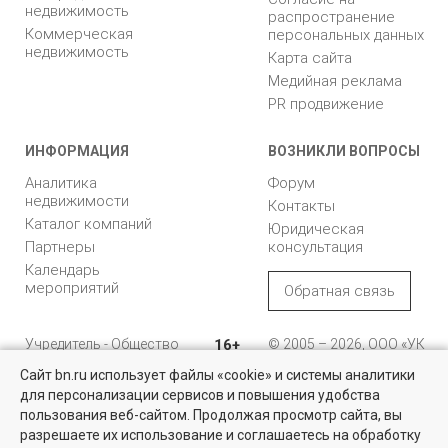
недвижимость
распространение
Коммерческая
персональных данных
недвижимость
Карта сайта
Медийная реклама
PR продвижение
ИНФОРМАЦИЯ
ВОЗНИКЛИ ВОПРОСЫ
Аналитика
Форум
недвижимости
Контакты
Каталог компаний
Юридическая
Партнеры
консультация
Календарь
мероприятий
Обратная связь
Учредитель - Общество
16+
© 2005 – 2026, ООО «УК
с ограниченной
«БН»
Сайт bn.ru использует файлы «cookie» и системы аналитики
ответственностью
"Управляющая
196105, Санкт-
для персонализации сервисов и повышения удобства
Найти квартиру - это просто!
компания "Бюллетень
Петербург, пр. Юрия
пользования веб-сайтом. Продолжая просмотр сайта, вы
недвижимости"
Гагарина, 1
Выбирайте среди 14 тысяч проверенных вариантов на вторичом
разрешаете их использование и соглашаетесь на обработку
рынке жилья на портале BN.ru