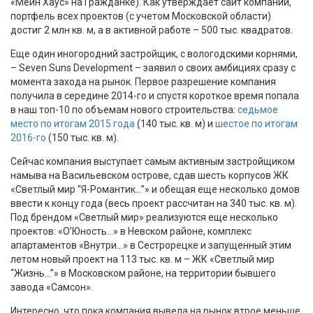
«Мейн Хаус» на Гражданке). Как утверждает сайт компании,
портфель всех проектов (с учетом Московской области)
достиг 2 млн кв. м, а в активной работе – 500 тыс. квадратов.
Еще один иногородний застройщик, с вологодскими корнями,
– Seven Suns Development – заявил о своих амбициях сразу с
момента захода на рынок. Первое разрешение компания
получила в середине 2014-го и спустя короткое время попала
в наш топ-10 по объемам нового строительства:
седьмое
место по итогам 2015 года
(140 тыс. кв. м) и
шестое по итогам
2016-го
(150 тыс. кв. м).
Сейчас компания выступает самым активным застройщиком
намыва на Васильевском острове, сдав шесть корпусов ЖК
«Светлый мир “Я-Романтик…”» и обещая еще несколько домов
ввести к концу года (весь проект рассчитан на 340 тыс. кв. м).
Под брендом «Светлый мир» реализуются еще несколько
проектов: «О’Юность…» в Невском районе, комплекс
апартаментов «Внутри…» в Сестрорецке и запущенный этим
летом новый проект на 113 тыс. кв. м – ЖК «Светлый мир
“Жизнь…”» в Московском районе, на территории бывшего
завода «Самсон».
Интересно, что пока компания вывела на рынок втрое меньше