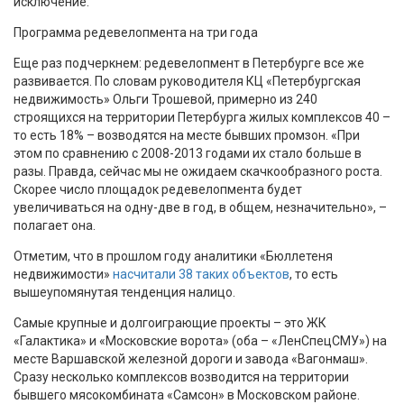
исключение.
Программа редевелопмента на три года
Еще раз подчеркнем: редевелопмент в Петербурге все же
развивается. По словам руководителя КЦ «Петербургская
недвижимость» Ольги Трошевой, примерно из 240
строящихся на территории Петербурга жилых комплексов 40 –
то есть 18% – возводятся на месте бывших промзон. «При
этом по сравнению с 2008-2013 годами их стало больше в
разы. Правда, сейчас мы не ожидаем скачкообразного роста.
Скорее число площадок редевелопмента будет
увеличиваться на одну-две в год, в общем, незначительно», –
полагает она.
Отметим, что в прошлом году аналитики «Бюллетеня
недвижимости»
насчитали 38 таких объектов
, то есть
вышеупомянутая тенденция налицо.
Самые крупные и долгоиграющие проекты – это ЖК
«Галактика» и «Московские ворота» (оба – «ЛенСпецСМУ») на
месте Варшавской железной дороги и завода «Вагонмаш».
Сразу несколько комплексов возводится на территории
бывшего мясокомбината «Самсон» в Московском районе.