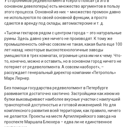
У сторонников редевелопмента «серого пояса» (а это в
основном девелоперы) есть множество аргументов в пользу
этого процесса. Основной из них – множество промзон давно
не используются по своей основной функции, а просто
сдаются в аренду под склады, автомастерские и т. д.
«Тысячи гектаров рядом с центром города – это натуральные
руины. Здесь давно уже ничего не производят. К тому же
промышленность сейчас совсем не такая, какая была еще 100
лет назад: некоторые высокотехнологичные заводы
умещаются в трех комнатах, огромные цеха им ни к чему. Что-
то, конечно, можно и оставить, но в основном город ничего не
потеряет от редевелопмента. А совсем наоборот», –
рассуждает генеральный директор компании «Петрополь»
Марк Лернер.
Без помощи государства редевелопмент в Петербурге
развивается достаточно хаотично. Застройщики как изюм из
булки выковыривают наиболее вкусные участки с наилучшей
транспортной доступностью и готовой инженерией. Но для
комплексного развития всей территории, как правило, ничего
не делается. Проекты на месте Артиллерийского завода на
проспекте Маршала Блюхера – едва ли не единственное