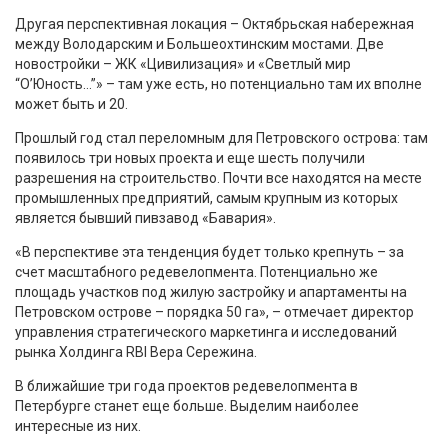
Другая перспективная локация – Октябрьская набережная
между Володарским и Большеохтинским мостами. Две
новостройки – ЖК «Цивилизация» и «Светлый мир
“О’Юность…”» – там уже есть, но потенциально там их вполне
может быть и 20.
Прошлый год стал переломным для Петровского острова: там
появилось три новых проекта и еще шесть получили
разрешения на строительство. Почти все находятся на месте
промышленных предприятий, самым крупным из которых
является бывший пивзавод «Бавария».
«В перспективе эта тенденция будет только крепнуть – за
счет масштабного редевелопмента. Потенциально же
площадь участков под жилую застройку и апартаменты на
Петровском острове – порядка 50 га», – отмечает директор
управления стратегического маркетинга и исследований
рынка Холдинга RBI Вера Сережина.
В ближайшие три года проектов редевелопмента в
Петербурге станет еще больше. Выделим наиболее
интересные из них.