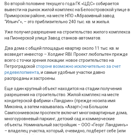
Во второй половине текущего года ГК «ЦДС» собирается
вывести на рынок жилой комплекс на Белоостровской улице в
Приморском районе, на месте НПО «Абразивный завод
“Ильич”», – это приблизительно 240 тыс. кв. м жилья.
Уже получил разрешение на строительство жилого комплекса
на Пионерской улице Завод станков-автоматов.
Два дома с общей площадью квартир около 11 тыс. кв. м
возведет инвестор – Холдинг RBI. Проект любопытен прежде
всего с точки зрения локации: новое строительство на
Петроградской
стороне возможно исключительно за счет
редевелопмента
, и самые удобные участки давно
распроданы и застроены.
Еще один крупный объект находится на стадии получения
разрешения на строительство. Жилой комплекс на месте
кондитерской фабрики «Ландрин» (прежде носила имя
Микояна, а затем называлась «Азарт») на Большом
Сампсониевском проспекте включит многоквартирные дома,
многоуровневый паркинг, детский сад и коммерческие
объекты. Номинальный застройщик – ООО «Георг Ландринъ»
– владелец участка, который, очевидно, подберет себе (или