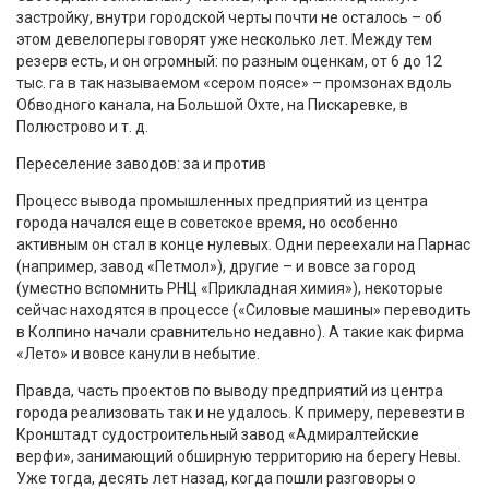
застройку, внутри городской черты почти не осталось – об
этом девелоперы говорят уже несколько лет. Между тем
резерв есть, и он огромный: по разным оценкам, от 6 до 12
тыс. га в так называемом «сером поясе» – промзонах вдоль
Обводного канала, на Большой Охте, на Пискаревке, в
Полюстрово и т. д.
Переселение заводов: за и против
Процесс вывода промышленных предприятий из центра
города начался еще в советское время, но особенно
активным он стал в конце нулевых. Одни переехали на Парнас
(например, завод «Петмол»), другие – и вовсе за город
(уместно вспомнить РНЦ «Прикладная химия»), некоторые
сейчас находятся в процессе («Силовые машины» переводить
в Колпино начали сравнительно недавно). А такие как фирма
«Лето» и вовсе канули в небытие.
Правда, часть проектов по выводу предприятий из центра
города реализовать так и не удалось. К примеру, перевезти в
Кронштадт судостроительный завод «Адмиралтейские
верфи», занимающий обширную территорию на берегу Невы.
Уже тогда, десять лет назад, когда пошли разговоры о