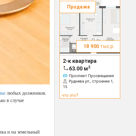
Продажа
18 900
тыс.р.
2-к квартира
2
63.00
м
Проспект Просвещения
Руднева ул., строение 1,
15
лье
любых должников.
что это?
ко в случае
ика и на земельный