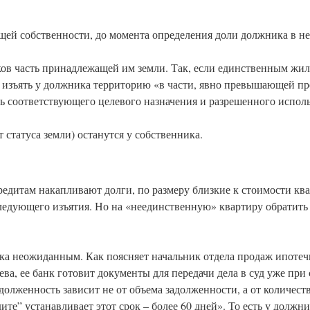
щей собственности, до момента определения доли должника в не
ов часть принадлежащей им земли. Так, если единственным жи
ет изъять у должника территорию «в части, явно превышающей 
ль соответствующего целевого назначения и разрешенного испол
т статуса земли) останутся у собственника.
редитам накапливают долги, по размеру близкие к стоимости ква
следующего изъятия. Но на «неединственную» квартиру обратить
ика неожиданным. Как поясняет начальник отдела продаж ипоте
а, ее банк готовит документы для передачи дела в суд уже при
долженность зависит не от объема задолженности, а от количест
те” устанавливает этот срок – более 60 дней». То есть у должни