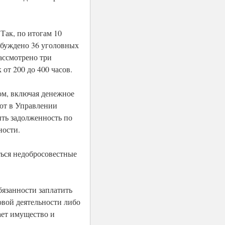
Так, по итогам 10
збуждено 36 уголовных
ассмотрено три
от 200 до 400 часов.
ом, включая денежное
яют в Управлении
ть задолженность по
ности.
ться недобросовестные
бязанности заплатить
довой деятельности либо
ает имущество и