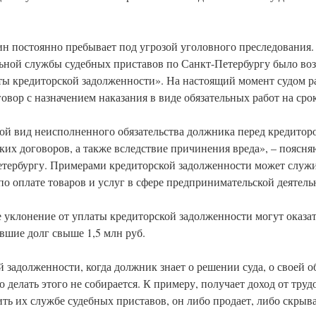
н постоянно пребывает под угрозой уголовного преследования. 
льной службы судебных приставов по Санкт-Петербургу было во
аты кредиторской задолженности». На настоящий момент судом р
вор с назначением наказания в виде обязательных работ на срок 
ой вид неисполненного обязательства должника перед кредитор
ких договоров, а также вследствие причинения вреда», – поясн
тербургу. Примерами кредиторской задолженности может служи
по оплате товаров и услуг в сфере предпринимательской деятель
е уклонение от уплаты кредиторской задолженности могут оказа
вшие долг свыше 1,5 млн руб.
 задолженности, когда должник знает о решении суда, о своей о
о делать этого не собирается. К примеру, получает доход от тру
ить их службе судебных приставов, он либо продает, либо скрыв