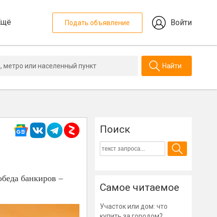
Ещё
Войти
Подать объявление
Найти
Поиск
беда банкиров –
Самое читаемое
Участок или дом: что
купить за городом?