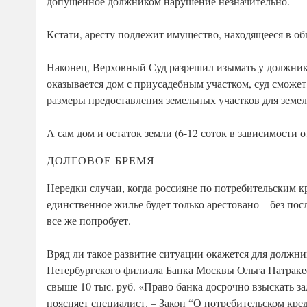
допущенное должником нарушение незначительно.
Кстати, аресту подлежит имущество, находящееся в об
Наконец, Верховный Суд разрешил изымать у должник
оказывается дом с приусадебным участком, суд смож
размеры предоставления земельных участков для земе
А сам дом и остаток земли (6-12 соток в зависимости о
ДОЛГОВОЕ БРЕМЯ
Нередки случаи, когда россияне по потребительским к
единственное жилье будет только арестовано – без по
все же попробует.
Вряд ли такое развитие ситуации окажется для должн
Петербургского филиала Банка Москвы Ольга Патракеев
свыше 10 тыс. руб. «Право банка досрочно взыскать за
поясняет специалист. – Закон “О потребительском креди