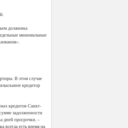
й.
льем должника
предельные минимальные
ьзования».
ртиры. В этом случае
 взыскание кредитор
чных кредитов Санкт-
 сумме задолженности
ва дней просрочки, –
ка всегда есть время на