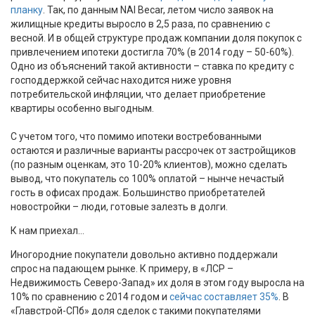
планку
. Так, по данным NAI Becar, летом число заявок на
жилищные кредиты выросло в 2,5 раза, по сравнению с
весной. И в общей структуре продаж компании доля покупок с
привлечением ипотеки достигла 70% (в 2014 году – 50-60%).
Одно из объяснений такой активности – ставка по кредиту с
господдержкой сейчас находится ниже уровня
потребительской инфляции, что делает приобретение
квартиры особенно выгодным.
С учетом того, что помимо ипотеки востребованными
остаются и различные варианты рассрочек от застройщиков
(по разным оценкам, это 10-20% клиентов), можно сделать
вывод, что покупатель со 100% оплатой – нынче нечастый
гость в офисах продаж. Большинство приобретателей
новостройки – люди, готовые залезть в долги.
К нам приехал…
Иногородние покупатели довольно активно поддержали
спрос на падающем рынке. К примеру, в «ЛСР –
Недвижимость Северо-Запад» их доля в этом году выросла на
10% по сравнению с 2014 годом и
сейчас составляет 35%
. В
«Главстрой-СПб» доля сделок с такими покупателями