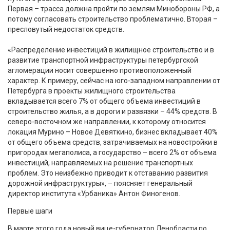
Первая – трасса должна пройти по землям Минобороны РФ, а
потому согласовать строительство проблематично. Вторая –
пресловутый недостаток средств.
«Распределение инвестиций в жилищное строительство и в
развитие транспортной инфраструктуры петербургской
агломерации носит совершенно противоположенный
характер. К примеру, сейчас на юго-западном направлении от
Петербурга в проекты жилищного строительства
вкладывается всего 7% от общего объема инвестиций в
строительство жилья, а в дороги и развязки – 44% средств. В
северо-восточном же направлении, к которому относится
локация Мурино – Новое Девяткино, бизнес вкладывает 40%
от общего объема средств, затрачиваемых на новостройки в
пригородах мегаполиса, а государство – всего 2% от объема
инвестиций, направляемых на решение транспортных
проблем. Это неизбежно приводит к отставанию развития
дорожной инфраструктуры», – поясняет генеральный
директор института «Урбаника» Антон Финогенов.
Первые шаги
В марте этого года новый вице-губернатор Ленобласти по