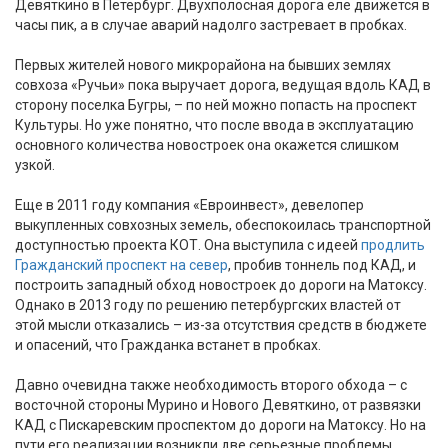
Девяткино в Петербург. Двухполосная дорога еле движется в
часы пик, а в случае аварий надолго застревает в пробках.
Первых жителей нового микрорайона на бывших землях
совхоза «Ручьи» пока выручает дорога, ведущая вдоль КАД в
сторону поселка Бугры, – по ней можно попасть на проспект
Культуры. Но уже понятно, что после ввода в эксплуатацию
основного количества новостроек она окажется слишком
узкой.
Еще в 2011 году компания «Евроинвест», девелопер
выкупленных совхозных земель, обеспокоилась транспортной
доступностью проекта КОТ. Она выступила с идеей
продлить
Гражданский проспект на север
, пробив тоннель под КАД, и
построить западный обход новостроек до дороги на Матоксу.
Однако в 2013 году по решению петербургских властей от
этой мысли отказались – из-за отсутствия средств в бюджете
и опасений, что Гражданка встанет в пробках.
Давно очевидна также необходимость второго обхода – с
восточной стороны Мурино и Нового Девяткино, от развязки
КАД с Пискаревским проспектом до дороги на Матоксу. Но на
пути его реализации возникли две серьезные проблемы.