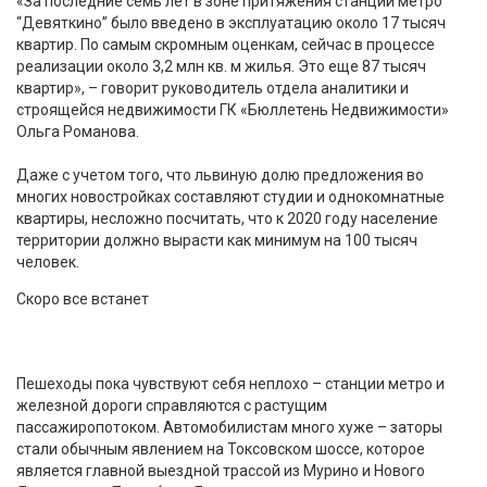
«За последние семь лет в зоне притяжения станции метро
“Девяткино” было введено в эксплуатацию около 17 тысяч
квартир. По самым скромным оценкам, сейчас в процессе
реализации около 3,2 млн кв. м жилья. Это еще 87 тысяч
квартир», – говорит руководитель отдела аналитики и
строящейся недвижимости ГК «Бюллетень Недвижимости»
Ольга Романова.
Даже с учетом того, что львиную долю предложения во
многих новостройках составляют студии и однокомнатные
квартиры, несложно посчитать, что к 2020 году население
территории должно вырасти как минимум на 100 тысяч
человек.
Скоро все встанет
Пешеходы пока чувствуют себя неплохо – станции метро и
железной дороги справляются с растущим
пассажиропотоком. Автомобилистам много хуже – заторы
стали обычным явлением на Токсовском шоссе, которое
является главной выездной трассой из Мурино и Нового