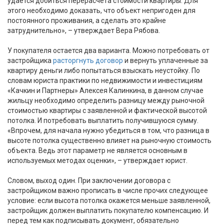
удается добиться перерасчета стоимости квартиры. Для
этого необходимо доказать, что объект непригоден для
постоянного проживания, а сделать это крайне
затруднительно», – утверждает Вера Рябова.
У покупателя остается два варианта. Можно потребовать от
застройщика
расторгнуть договор
и вернуть уплаченные за
квартиру деньги либо попытаться взыскать неустойку. По
словам юриста практики по недвижимости и инвестициям
«Качкин и Партнеры» Алексея Калинкина, в данном случае
жильцу необходимо определить разницу между рыночной
стоимостью квартиры с заявленной и фактической высотой
потолка. И потребовать выплатить получившуюся сумму.
«Впрочем, для начала нужно убедиться в том, что разница в
высоте потолка существенно влияет на рыночную стоимость
объекта. Ведь этот параметр не является основным в
используемых методах оценки», – утверждает юрист.
Словом, выход один. При заключении договора с
застройщиком важно прописать в числе прочих следующее
условие: если высота потолка окажется меньше заявленной,
застройщик должен выплатить покупателю компенсацию. И
перед тем как подписывать документ, обязательно