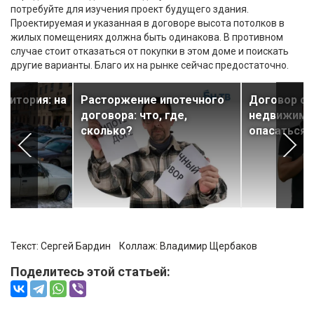
потребуйте для изучения проект будущего здания.
Проектируемая и указанная в договоре высота потолков в
жилых помещениях должна быть одинакова. В противном
случае стоит отказаться от покупки в этом доме и поискать
другие варианты. Благо их на рынке сейчас предостаточно.
ритория: на
Расторжение ипотечного
Договор с 
во
договора: что, где,
недвижимос
сколько?
опасаться 
Текст: Сергей Бардин Коллаж:
Владимир Щербаков
Поделитесь этой статьей: