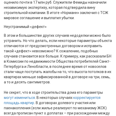
оценило почти в 17 млн руб. Служители Фемиды назначили
независимую экспертизу, которая подтвердила вину
строительной компании. В итоге «Норманн» заключил с ТСЖ
мировое соглашение и выплатил убытки.
Неустранимый «дефект»
В этом и большинстве других случаев недоделки можно было
устранить. Но что делать, если некоторые параметры объекта
отличаются от предусмотренных договором и исправить
такой «дефект» невозможно? К сожалению, подобных
случаев становится все больше. К примеру, как рассказали БН
в Комиссии по недвижимости Общества потребителей Санкт-
Петербурга и Ленобласти, в последнее время от новоселов
стали чаще поступать жалобы на то, что высота потолков в их
квартирах меньше зафиксированной в договоре на три, семь,
а то и десять сантиметров.
Не секрет, что в ходе строительства дома его параметры
могут измениться
. В некоторых случаях
корректируется
площадь квартир
. В договорах долевого участия или
паенакопления (если жилье реализуют по механизму ЖСК)
всегда прописан пункт о доплатах – при расхождении между