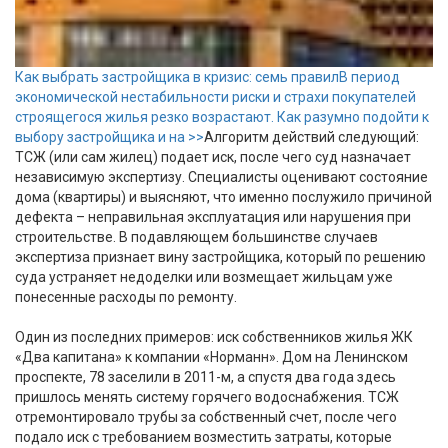
Как выбрать застройщика в кризис: семь правил
В период
экономической нестабильности риски и страхи покупателей
строящегося жилья резко возрастают. Как разумно подойти к
выбору застройщика и на >>
Алгоритм действий следующий:
ТСЖ (или сам жилец) подает иск, после чего суд назначает
независимую экспертизу. Специалисты оценивают состояние
дома (квартиры) и выясняют, что именно послужило причиной
дефекта – неправильная эксплуатация или нарушения при
строительстве. В подавляющем большинстве случаев
экспертиза признает вину застройщика, который по решению
суда устраняет недоделки или возмещает жильцам уже
понесенные расходы по ремонту.
Один из последних примеров: иск собственников жилья ЖК
«Два капитана» к компании «Норманн». Дом на Ленинском
проспекте, 78 заселили в 2011-м, а спустя два года здесь
пришлось менять систему горячего водоснабжения. ТСЖ
отремонтировало трубы за собственный счет, после чего
подало иск с требованием возместить затраты, которые