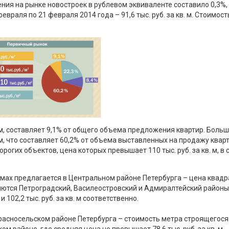
 на рынке новостроек в рублевом эквиваленте составило 0,3%, это
враля по 21 февраля 2014 года – 91,6 тыс. руб. за кв. м. Стоимос
. м, составляет 9,1% от общего объема предложения квартир. Бол
. м, что составляет 60,2% от объема выставленных на продажу ква
орогих объектов, цена которых превышает 110 тыс. руб. за кв. м, в 
мах предлагается в Центральном районе Петербурга – цена квадр
ляются Петроградский, Василеостровский и Адмиралтейский районы
102,2 тыс. руб. за кв. м соответственно.
расносельском районе Петербурга – стоимость метра строящегося
ком районе, где средняя цена не превышает 78,6 тыс. руб. за кв. м.