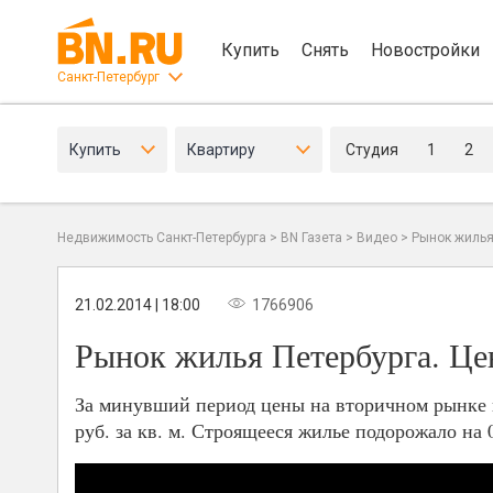
Купить
Снять
Новостройки
Санкт-Петербург
Купить
Квартиру
Студия
1
2
Недвижимость Санкт-Петербурга
>
BN Газета
>
Видео
>
Рынок жилья
21.02.2014 | 18:00
1766906
Рынок жилья Петербурга. Це
За минувший период цены на вторичном рынке к
руб. за кв. м. Строящееся жилье подорожало на 0