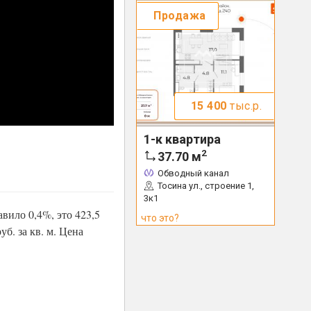
Продажа
15 400
тыс.р.
1-к квартира
2
37.70
м
Обводный канал
Тосина ул., строение 1,
3к1
вило 0,4%, это 423,5
что это?
уб. за кв. м. Цена