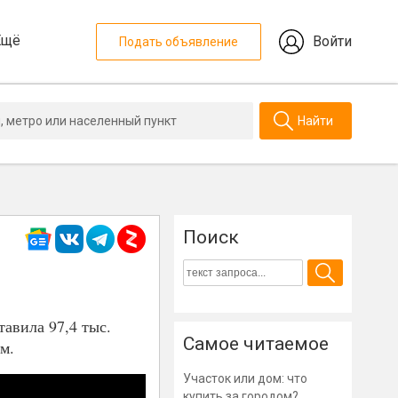
Ещё
Войти
Подать объявление
Найти
Поиск
авила 97,4 тыс.
Самое читаемое
м.
Участок или дом: что
купить за городом?