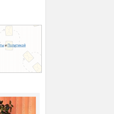
ты
и
Политикой