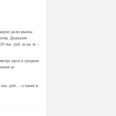
Большую долю рынка
артир. Диапазон
 тыс. руб. за кв. м, –
метра здесь в среднем
жения за
ыс. руб., – а также в