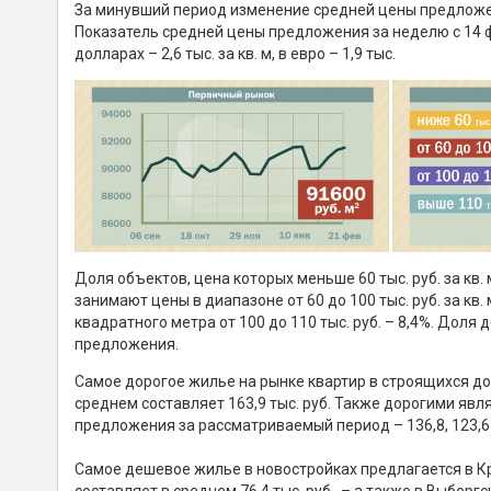
За минувший период изменение средней цены предложения
Показатель средней цены предложения за неделю с 14 фе
долларах – 2,6 тыс. за кв. м, в евро – 1,9 тыс.
Доля объектов, цена которых меньше 60 тыс. руб. за кв
занимают цены в диапазоне от 60 до 100 тыс. руб. за кв
квадратного метра от 100 до 110 тыс. руб. – 8,4%. Доля д
предложения.
Самое дорогое жилье на рынке квартир в строящихся до
среднем составляет 163,9 тыс. руб. Также дорогими яв
предложения за рассматриваемый период – 136,8, 123,6 и 
Самое дешевое жилье в новостройках предлагается в К
составляет в среднем 76,4 тыс. руб., – а также в Выборгс