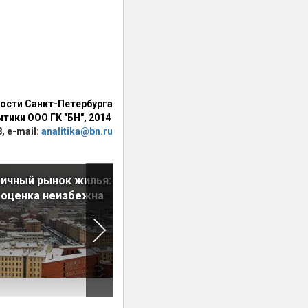
ости Санкт-Петербурга
тики ООО ГК "БН", 2014
, e-mail:
analitika@bn.ru
ичный рынок жилья:
Новостройки Петербурга.
еоценка неизбежна
Цены. Январь