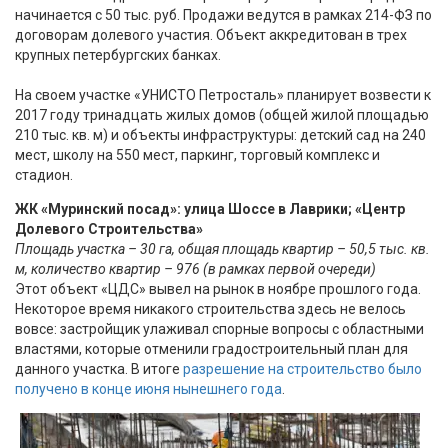
начинается с 50 тыс. руб. Продажи ведутся в рамках 214-ФЗ по
договорам долевого участия. Объект аккредитован в трех
крупных петербургских банках.
На своем участке «УНИСТО Петросталь» планирует возвести к
2017 году тринадцать жилых домов (общей жилой площадью
210 тыс. кв. м) и объекты инфраструктуры: детский сад на 240
мест, школу на 550 мест, паркинг, торговый комплекс и
стадион.
ЖК «Муринский посад»: улица Шоссе в Лаврики; «Центр
Долевого Строительства»
Площадь участка – 30 га, общая площадь квартир – 50,5 тыс. кв.
м, количество квартир – 976 (в рамках первой очереди)
Этот объект «ЦДС» вывел на рынок в ноябре прошлого года.
Некоторое время никакого строительства здесь не велось
вовсе: застройщик улаживал спорные вопросы с областными
властями, которые отменили градостроительный план для
данного участка. В итоге
разрешение на строительство было
получено в конце июня нынешнего года
.