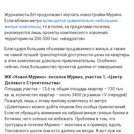
Журналисты БН продолжают изучать новостройки Мурино.
Если вблизи метро
возводятся сравнительно небольшие
жилые комплексы
, то в полях, за пределами поселка,
реализуются лишь проекты комплексного освоения
территории на 200-500 тыс. «квадратов».
Благодаря большим объемам продаваемого жилья, а также
не самой лучшей транспортной доступности цены на квартиры
в этих комплексах довольно привлекательны. Особенно
сейчас, пока большинство проектов далеки от завершения.
ЖК «Новое Мурино»: поселок Мурино, участок 1; «Центр
Долевого Строительства»
Площадь участка – 13,6 га, общая площадь квартир – 130 тыс.
кв. м, количество квартир – около 3400 (в рамках I-V очередей)
Пожалуй, лишь к этому жилому комплексу от метро
«Девяткино» можно дойти пешком без особых приключений.
Если не обращать внимания на забрызганные грязью брюки и
ботинки, чего осенью не избежать. Проблема в том, что
тротуары в поселке Мурино – экзотика и, к примеру, вдоль
Токсовского шоссе они есть далеко не везде. А вот луж на