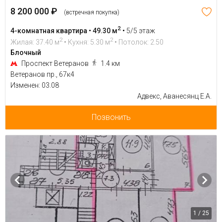
8 200 000 ₽
(встречная покупка)
2
4-комнатная квартира • 49.30 м
•
5/5 этаж
2
2
Жилая: 37.40 м
• Кухня: 5.30 м
• Потолок: 2.50
Блочный
Проспект Ветеранов
1.4 км
Ветеранов пр., 67к4
Изменен: 03.08
Адвекс, Аванесянц Е.А.
Позвонить
1 / 25