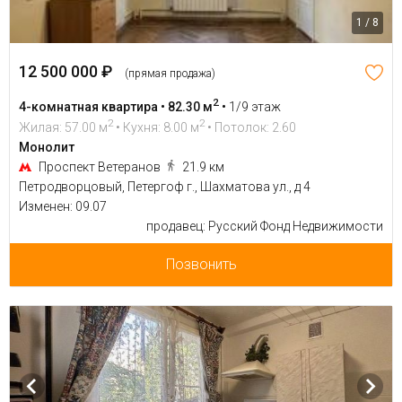
1 / 8
12 500 000 ₽
(прямая продажа)
2
4-комнатная квартира • 82.30 м
•
1/9 этаж
2
2
Жилая: 57.00 м
• Кухня: 8.00 м
• Потолок: 2.60
Монолит
Проспект Ветеранов
21.9 км
Петродворцовый, Петергоф г., Шахматова ул., д 4
Изменен: 09.07
продавец: Русский Фонд Недвижимости
Позвонить