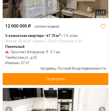
1 / 16
12 000 000 ₽
(прямая продажа)
2
5-комнатная квартира • 67.70 м
•
1/5 этаж
2
2
Жилая: 30.30 м
• Кухня: 7.70 м
• Потолок: 2.50
Панельный
Проспект Ветеранов
5.7 км
Тамбасова ул., д 25
Изменен: 07.07
продавец: Русский Фонд Недвижимости
Позвонить