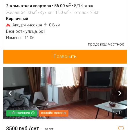
2
2-комнатная квартира • 56.00 м
•
8/13 этаж
2
2
Жилая: 34.00 м
• Кухня: 11.00 м
• Потолок: 2.80
Кирпичный
Академическая
0.8 км
Верности улица, 6к1
Изменен: 11.06
продавец: частное
Позвонить
1 / 14
собственник
онлайн показы
3500 руб./сут.
залог