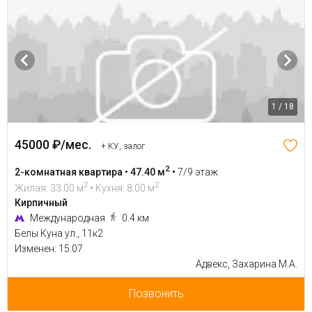
1 / 18
45000 ₽/мес.
+ КУ, залог
2
2-комнатная квартира • 47.40 м
•
7/9 этаж
2
2
Жилая: 33.00 м
• Кухня: 8.00 м
Кирпичный
Международная
0.4 км
Белы Куна ул., 11к2
Изменен: 15.07
Адвекс, Захарина М.А.
Позвонить