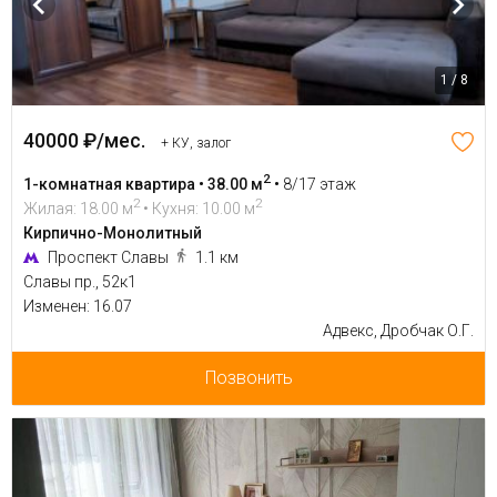
1 / 8
40000 ₽/мес.
+ КУ, залог
2
1-комнатная квартира • 38.00 м
•
8/17 этаж
2
2
Жилая: 18.00 м
• Кухня: 10.00 м
Кирпично-Монолитный
Проспект Славы
1.1 км
Славы пр., 52к1
Изменен: 16.07
Адвекс, Дробчак О.Г.
Позвонить