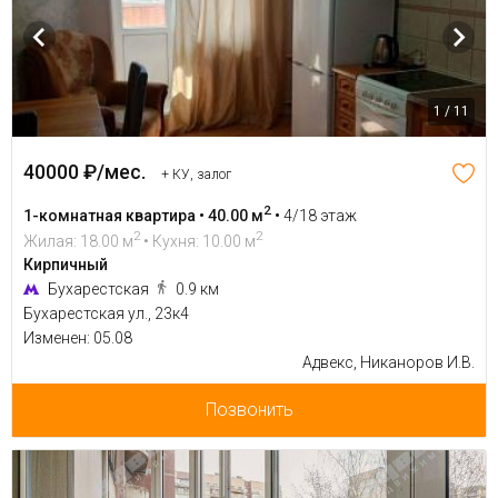
1 / 11
40000 ₽/мес.
+ КУ, залог
2
1-комнатная квартира • 40.00 м
•
4/18 этаж
2
2
Жилая: 18.00 м
• Кухня: 10.00 м
Кирпичный
Бухарестская
0.9 км
Бухарестская ул., 23к4
Изменен: 05.08
Адвекс, Никаноров И.В.
Позвонить