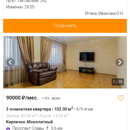
пр-кт. Лиговский, 242
Изменен: 29.05
Итака, Иванова О.Н.
Позвонить
1 / 20
90000 ₽/мес.
+ КУ, залог
2
3-комнатная квартира • 102.00 м
•
6/9 этаж
2
2
Жилая: 60.00 м
• Кухня: 14.00 м
Кирпично-Монолитный
Проспект Славы
0.6 км