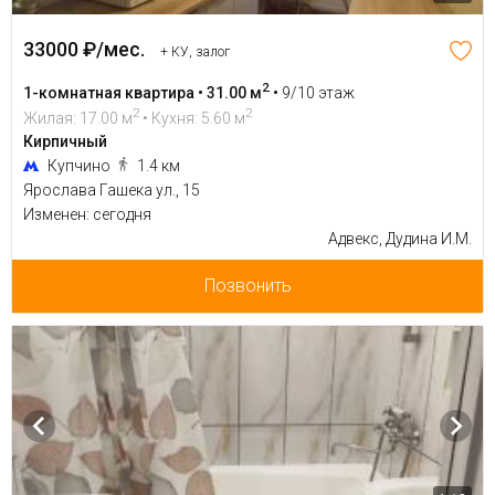
33000 ₽/мес.
+ КУ, залог
2
1-комнатная квартира • 31.00 м
•
9/10 этаж
2
2
Жилая: 17.00 м
• Кухня: 5.60 м
Кирпичный
Купчино
1.4 км
Ярослава Гашека ул., 15
Изменен: сегодня
Адвекс, Дудина И.М.
Позвонить