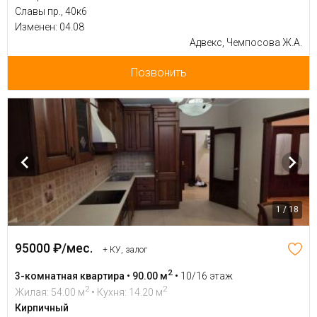
Славы пр., 40к6
Изменен: 04.08
Адвекс, Чемпосова Ж.А.
Позвонить
1 / 18
95000 ₽/мес.
+ КУ, залог
2
3-комнатная квартира • 90.00 м
•
10/16 этаж
2
2
Жилая: 54.00 м
• Кухня: 14.20 м
Кирпичный