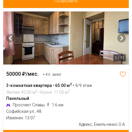
Позвонить
1 / 11
50000 ₽/мес.
+ КУ, залог
2
3-комнатная квартира • 65.00 м
•
9/9 этаж
2
2
Жилая: 42.00 м
• Кухня: 11.00 м
Панельный
Проспект Славы
1.6 км
Софийская ул., 48
Изменен: 13.07
Адвекс, Емельченко О.А.