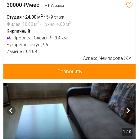
30000 ₽/мес.
+ КУ, залог
2
Студия • 24.00 м
•
5/9 этаж
2
2
Жилая: 18.00 м
• Кухня: 4.00 м
Кирпичный
Проспект Славы
0.4 км
Бухарестская ул., 96
Изменен: 04.08
Адвекс, Чемпосова Ж.А.
Позвонить
1 / 8