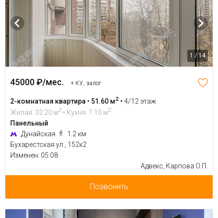
1 / 14
45000 ₽/мес.
+ КУ, залог
2
2-комнатная квартира • 51.60 м
•
4/12 этаж
2
2
Жилая: 32.20 м
• Кухня: 7.10 м
Панельный
Дунайская
1.2 км
Бухарестская ул., 152к2
Изменен: 05.08
Адвекс, Карпова О.П.
Позвонить