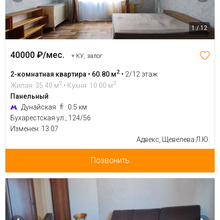
1 / 12
40000 ₽/мес.
+ КУ, залог
2
2-комнатная квартира • 60.80 м
•
2/12 этаж
2
2
Жилая: 35.40 м
• Кухня: 10.00 м
Панельный
Дунайская
0.5 км
Бухарестская ул., 124/56
Изменен: 13.07
Адвекс, Щевелева Л.Ю.
Позвонить