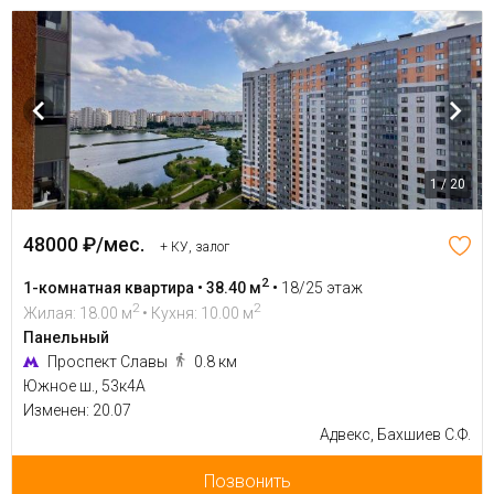
1 / 20
48000 ₽/мес.
+ КУ, залог
2
1-комнатная квартира • 38.40 м
•
18/25 этаж
2
2
Жилая: 18.00 м
• Кухня: 10.00 м
Панельный
Проспект Славы
0.8 км
Южное ш., 53к4А
Изменен: 20.07
Адвекс, Бахшиев С.Ф.
Позвонить