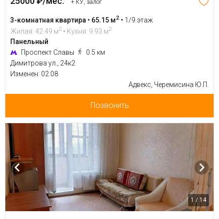
25000 ₽/мес.
+ КУ, залог
2
3-комнатная квартира • 65.15 м
•
1/9 этаж
2
2
Жилая: 42.49 м
• Кухня: 9.93 м
Панельный
Проспект Славы
0.5 км
Димитрова ул., 24к2
Изменен: 02.08
Адвекс, Черемисина Ю.П.
Позвонить
1 / 14