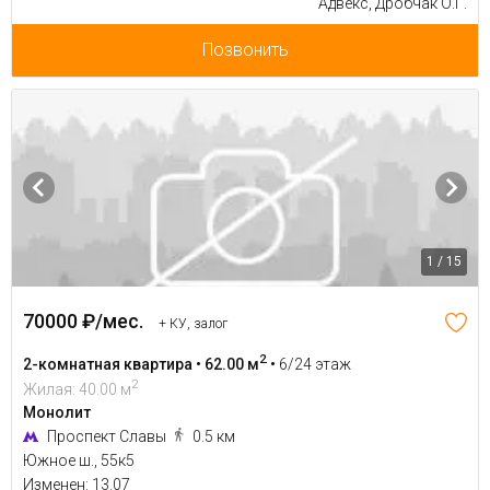
Адвекс, Дробчак О.Г.
Позвонить
1 / 15
70000 ₽/мес.
+ КУ, залог
2
2-комнатная квартира • 62.00 м
•
6/24 этаж
2
Жилая: 40.00 м
Монолит
Проспект Славы
0.5 км
Южное ш., 55к5
Изменен: 13.07