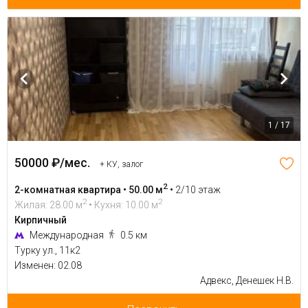
1 / 17
50000 ₽/мес.
+ КУ, залог
2
2-комнатная квартира • 50.00 м
•
2/10 этаж
2
2
Жилая: 28.00 м
• Кухня: 10.00 м
Кирпичный
Международная
0.5 км
Турку ул., 11к2
Изменен: 02.08
Адвекс, Денешек Н.В.