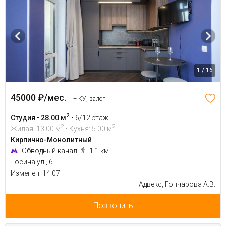
1 / 16
45000 ₽/мес.
+ КУ, залог
2
Студия • 28.00 м
•
6/12 этаж
2
2
Жилая: 13.00 м
• Кухня: 5.00 м
Кирпично-Монолитный
Обводный канал
1.1 км
Тосина ул., 6
Изменен: 14.07
Адвекс, Гончарова А.В.
Позвонить