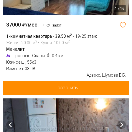
1 / 16
37000 ₽/мес.
+ КУ, залог
2
1-комнатная квартира • 38.50 м
•
19/25 этаж
2
2
Жилая: 20.00 м
• Кухня: 10.00 м
Монолит
Проспект Славы
0.4 км
Южное ш., 55к3
Изменен: 03.08
Адвекс, Шумова Е.Б.
Позвонить